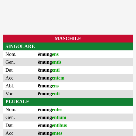
MASCHILE
SINGOLARE
Nom.
ēmung
ens
Gen.
ēmung
entis
Dat.
ēmung
enti
Acc.
ēmung
entem
Abl.
ēmung
ens
Voc.
ēmung
enti
PLURALE
Nom.
ēmung
entes
Gen.
ēmung
entium
Dat.
ēmung
entibus
Acc.
ēmung
entes