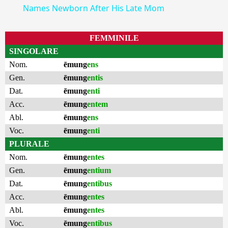
Names Newborn After His Late Mom
FEMMINILE
SINGOLARE
Nom.
ēmung
ens
Gen.
ēmung
entis
Dat.
ēmung
enti
Acc.
ēmung
entem
Abl.
ēmung
ens
Voc.
ēmung
enti
PLURALE
Nom.
ēmung
entes
Gen.
ēmung
entium
Dat.
ēmung
entibus
Acc.
ēmung
entes
Abl.
ēmung
entes
Voc.
ēmung
entibus