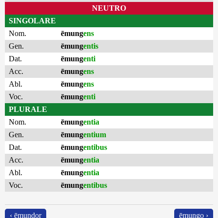
NEUTRO
SINGOLARE
Nom.
ēmung
ens
Gen.
ēmung
entis
Dat.
ēmung
enti
Acc.
ēmung
ens
Abl.
ēmung
ens
Voc.
ēmung
enti
PLURALE
Nom.
ēmung
entia
Gen.
ēmung
entium
Dat.
ēmung
entibus
Acc.
ēmung
entia
Abl.
ēmung
entia
Voc.
ēmung
entibus
‹ ēmundor
ēmungo ›