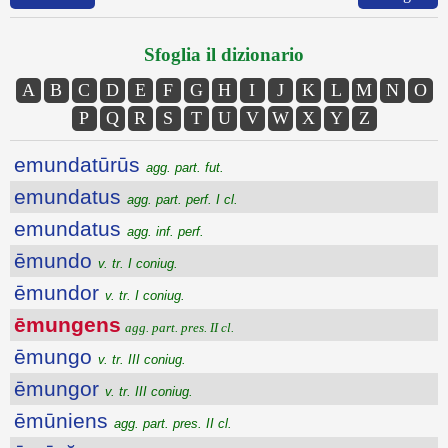
Sfoglia il dizionario
A
B
C
D
E
F
G
H
I
J
K
L
M
N
O
P
Q
R
S
T
U
V
W
X
Y
Z
emundatūrūs
agg. part. fut.
emundatus
agg. part. perf. I cl.
emundatus
agg. inf. perf.
ēmundo
v. tr. I coniug.
ēmundor
v. tr. I coniug.
ēmungens
agg. part. pres. II cl.
ēmungo
v. tr. III coniug.
ēmungor
v. tr. III coniug.
ēmūniens
agg. part. pres. II cl.