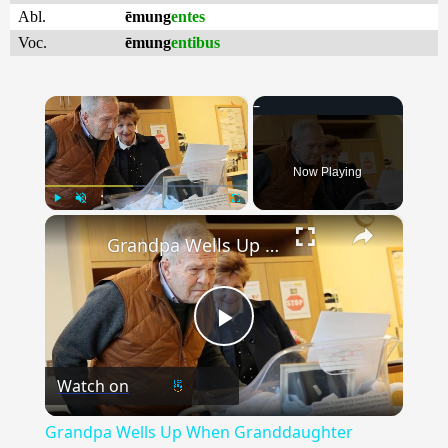
Abl.
ēmung
entes
Voc.
ēmung
entibus
×
Now Playing
×
Play
Unmute
Fullscreen
Grandpa Wells Up When Granddaughter Names Newborn After His Late Mom
Play
Watch on
Video
Grandpa Wells Up When Granddaughter