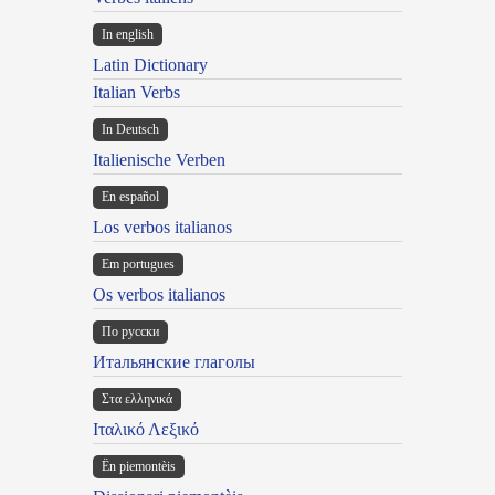
In english
Latin Dictionary
Italian Verbs
In Deutsch
Italienische Verben
En español
Los verbos italianos
Em portugues
Os verbos italianos
По русски
Итальянские глаголы
Στα ελληνικά
Ιταλικό Λεξικό
Ën piemontèis