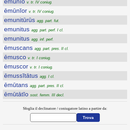
ēmūnĭo
v. tr. IV coniug.
ēmūnĭor
v. tr. IV coniug.
emunitūrūs
agg. part. fut.
emunitus
agg. part. perf. I cl.
emunitus
agg. inf. perf.
ēmuscans
agg. part. pres. II cl.
ēmusco
v. tr. I coniug.
ēmuscor
v. tr. I coniug.
ēmussĭtātus
agg. I cl.
ēmūtans
agg. part. pres. II cl.
ēmūtātĭo
sost. femm. III decl.
Sfoglia il declinatore / coniugatore latino a partire da: