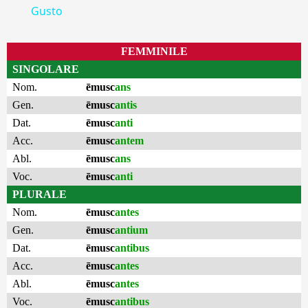
Gusto
FEMMINILE
SINGOLARE
Nom.
ēmusc
ans
Gen.
ēmusc
antis
Dat.
ēmusc
anti
Acc.
ēmusc
antem
Abl.
ēmusc
ans
Voc.
ēmusc
anti
PLURALE
Nom.
ēmusc
antes
Gen.
ēmusc
antium
Dat.
ēmusc
antibus
Acc.
ēmusc
antes
Abl.
ēmusc
antes
Voc.
ēmusc
antibus