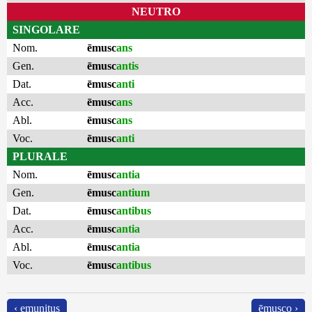
NEUTRO
SINGOLARE
Nom.
ēmusc
ans
Gen.
ēmusc
antis
Dat.
ēmusc
anti
Acc.
ēmusc
ans
Abl.
ēmusc
ans
Voc.
ēmusc
anti
PLURALE
Nom.
ēmusc
antia
Gen.
ēmusc
antium
Dat.
ēmusc
antibus
Acc.
ēmusc
antia
Abl.
ēmusc
antia
Voc.
ēmusc
antibus
‹ emunitus
ēmusco ›