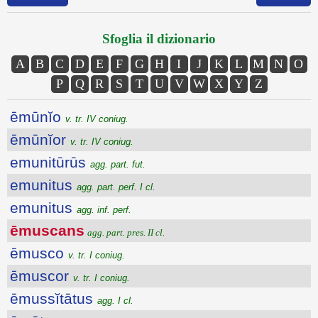
Sfoglia il dizionario
A
B
C
D
E
F
G
H
I
J
K
L
M
N
O
P
Q
R
S
T
U
V
W
X
Y
Z
ēmūnĭo
v. tr. IV coniug.
ēmūnĭor
v. tr. IV coniug.
emunitūrūs
agg. part. fut.
emunitus
agg. part. perf. I cl.
emunitus
agg. inf. perf.
ēmuscans
agg. part. pres. II cl.
ēmusco
v. tr. I coniug.
ēmuscor
v. tr. I coniug.
ēmussĭtātus
agg. I cl.