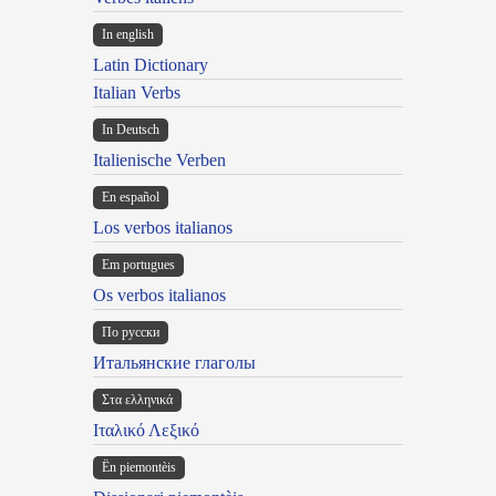
In english
Latin Dictionary
Italian Verbs
In Deutsch
Italienische Verben
En español
Los verbos italianos
Em portugues
Os verbos italianos
По русски
Итальянские глаголы
Στα ελληνικά
Ιταλικό Λεξικό
Ën piemontèis