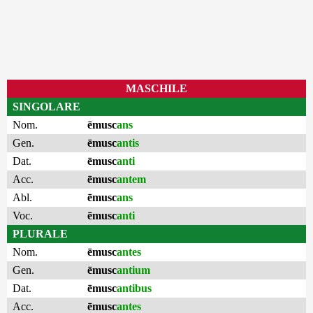
MASCHILE
SINGOLARE
Nom.
ēmusc
ans
Gen.
ēmusc
antis
Dat.
ēmusc
anti
Acc.
ēmusc
antem
Abl.
ēmusc
ans
Voc.
ēmusc
anti
PLURALE
Nom.
ēmusc
antes
Gen.
ēmusc
antium
Dat.
ēmusc
antibus
Acc.
ēmusc
antes