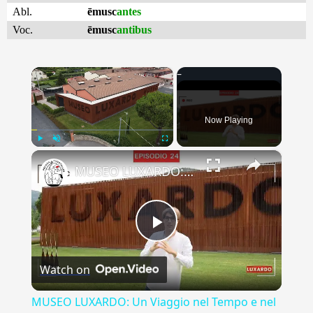
Abl.
ēmusc
antes
Voc.
ēmusc
antibus
×
Now Playing
×
Play
Unmute
Fullscreen
MUSEO LUXARDO: Un Viaggio nel Tempo e nel Gusto
Play
Watch on
Video
MUSEO LUXARDO: Un Viaggio nel Tempo e nel