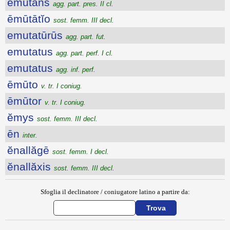
ēmūtans
agg. part. pres. II cl.
ēmūtātĭo
sost. femm. III decl.
emutatūrūs
agg. part. fut.
emutatus
agg. part. perf. I cl.
emutatus
agg. inf. perf.
ēmūto
v. tr. I coniug.
ēmūtor
v. tr. I coniug.
ĕmys
sost. femm. III decl.
ēn
inter.
ĕnallăgē
sost. femm. I decl.
ĕnallăxis
sost. femm. III decl.
Sfoglia il declinatore / coniugatore latino a partire da: