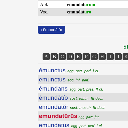
Abl.
emundat
urum
Voc.
emundat
uro
‹ ēmundātŏr
Sf
A
B
C
D
E
F
G
H
I
J
K
ēmunctus
agg. part. perf. I cl.
emunctus
agg. inf. perf.
ēmundans
agg. part. pres. II cl.
ēmundātĭo
sost. femm. III decl.
ēmundātŏr
sost. masch. III decl.
emundatūrūs
agg. part. fut.
emundatus
agg. part. perf. I cl.