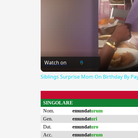
Watch on
Siblings Surprise Mom On Birthday By Pa
SINGOLARE
Nom.
emundat
urum
Gen.
emundat
uri
Dat.
emundat
uro
Acc.
emundat
urum