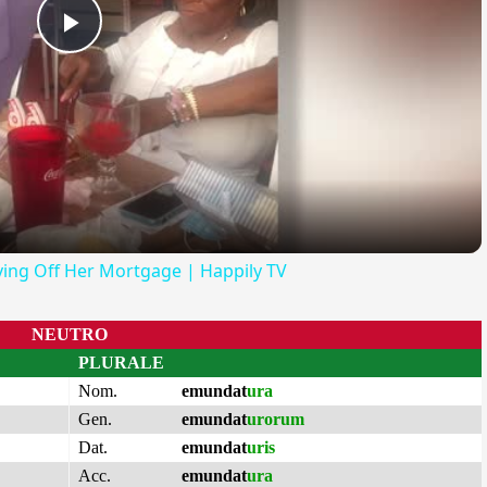
Play
Video
ying Off Her Mortgage | Happily TV
NEUTRO
PLURALE
Nom.
emundat
ura
Gen.
emundat
urorum
Dat.
emundat
uris
Acc.
emundat
ura