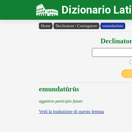
Dizionario Lat
Home
›
Declinatore / Coniugatore
›
emundatūrūs
Declinator
emundatūrūs
aggettivo participio futuro
Vedi la traduzione di questo lemma