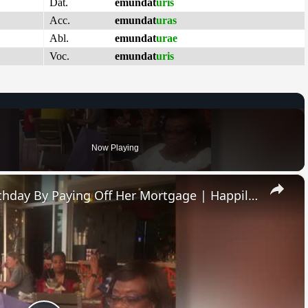
Dat.
emundat
uris
Acc.
emundat
uras
Abl.
emundat
urae
Voc.
emundat
uris
Now Playing
×
Siblings Surprise Mom On Birthday By Paying Off Her Mortgage | Happily TV