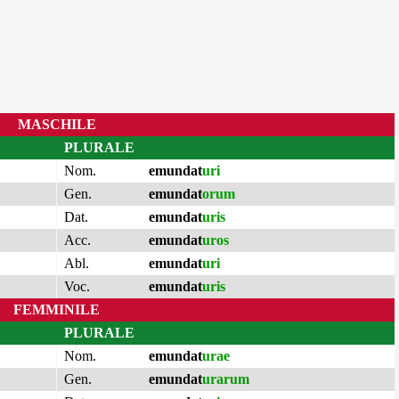
MASCHILE
PLURALE
Nom.
emundat
uri
Gen.
emundat
orum
Dat.
emundat
uris
Acc.
emundat
uros
Abl.
emundat
uri
Voc.
emundat
uris
FEMMINILE
PLURALE
Nom.
emundat
urae
Gen.
emundat
urarum