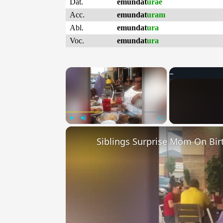
Dat.
emundat
urae
Acc.
emundat
uram
Abl.
emundat
ura
Voc.
emundat
ura
×
Play
Unmute
Fullscreen