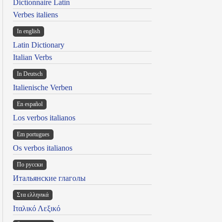
Dictionnaire Latin
Verbes italiens
In english
Latin Dictionary
Italian Verbs
In Deutsch
Italienische Verben
En español
Los verbos italianos
Em portugues
Os verbos italianos
По русски
Итальянские глаголы
Στα ελληνικά
Ιταλικό Λεξικό