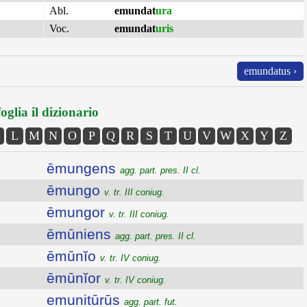
Abl.
emundat
ura
Voc.
emundat
uris
emundatus ›
oglia il dizionario
L
M
N
O
P
Q
R
S
T
U
V
W
X
Y
Z
ēmungens
agg. part. pres. II cl.
ēmungo
v. tr. III coniug.
ēmungor
v. tr. III coniug.
ēmūniens
agg. part. pres. II cl.
ēmūnĭo
v. tr. IV coniug.
ēmūnĭor
v. tr. IV coniug.
emunitūrūs
agg. part. fut.