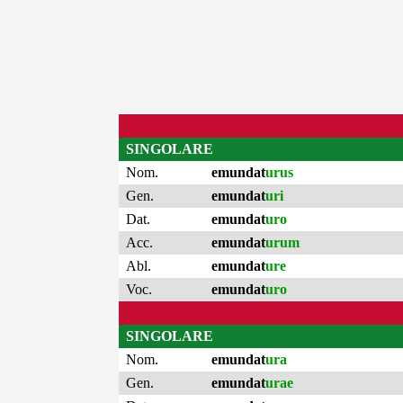
SINGOLARE
Nom.
emundat
urus
Gen.
emundat
uri
Dat.
emundat
uro
Acc.
emundat
urum
Abl.
emundat
ure
Voc.
emundat
uro
SINGOLARE
Nom.
emundat
ura
Gen.
emundat
urae