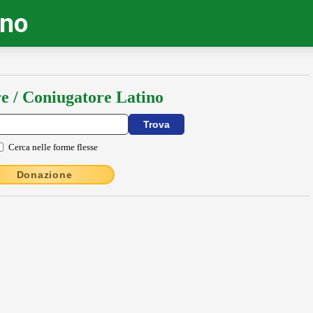
ino
e / Coniugatore Latino
Cerca nelle forme flesse
Donazione