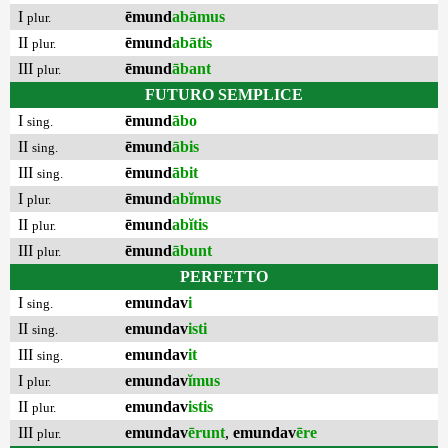
I
ēmund
abāmus
plur.
II
ēmund
abātis
plur.
III
ēmund
ābant
plur.
FUTURO SEMPLICE
I
ēmund
ābo
sing.
II
ēmund
ābis
sing.
III
ēmund
ābit
sing.
I
ēmund
abĭmus
plur.
II
ēmund
abĭtis
plur.
III
ēmund
ābunt
plur.
PERFETTO
I
emundav
i
sing.
II
emundav
isti
sing.
III
emundav
it
sing.
I
emundav
ĭmus
plur.
II
emundav
istis
plur.
III
emundav
ērunt
,
emundav
ēre
plur.