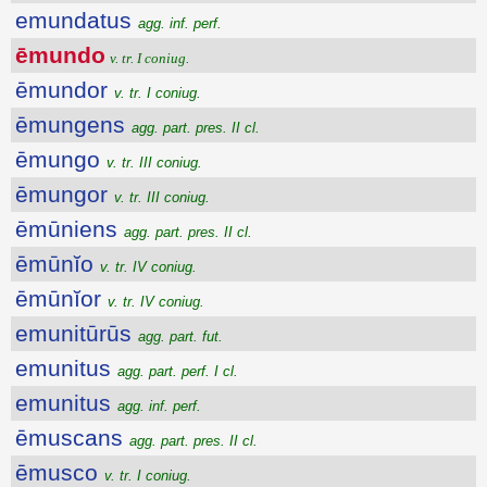
emundatus
agg. inf. perf.
ēmundo
v. tr. I coniug.
ēmundor
v. tr. I coniug.
ēmungens
agg. part. pres. II cl.
ēmungo
v. tr. III coniug.
ēmungor
v. tr. III coniug.
ēmūniens
agg. part. pres. II cl.
ēmūnĭo
v. tr. IV coniug.
ēmūnĭor
v. tr. IV coniug.
emunitūrūs
agg. part. fut.
emunitus
agg. part. perf. I cl.
emunitus
agg. inf. perf.
ēmuscans
agg. part. pres. II cl.
ēmusco
v. tr. I coniug.