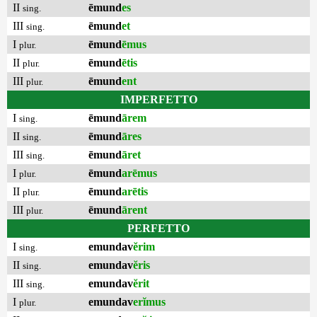
II
ēmund
es
sing.
III
ēmund
et
sing.
I
ēmund
ēmus
plur.
II
ēmund
ētis
plur.
III
ēmund
ent
plur.
IMPERFETTO
I
ēmund
ārem
sing.
II
ēmund
āres
sing.
III
ēmund
āret
sing.
I
ēmund
arēmus
plur.
II
ēmund
arētis
plur.
III
ēmund
ārent
plur.
PERFETTO
I
emundav
ĕrim
sing.
II
emundav
ĕris
sing.
III
emundav
ĕrit
sing.
I
emundav
erĭmus
plur.