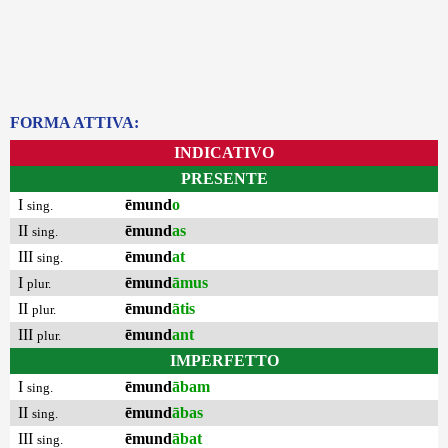
FORMA ATTIVA:
INDICATIVO
PRESENTE
I
ēmund
o
sing.
II
ēmund
as
sing.
III
ēmund
at
sing.
I
ēmund
āmus
plur.
II
ēmund
ātis
plur.
III
ēmund
ant
plur.
IMPERFETTO
I
ēmund
ābam
sing.
II
ēmund
ābas
sing.
III
ēmund
ābat
sing.