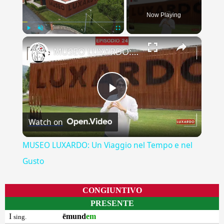
Now Playing
×
Play
Unmute
Fullscreen
MUSEO LUXARDO: Un Viaggio nel Tempo e nel Gusto
Play
Watch on
Video
MUSEO LUXARDO: Un Viaggio nel Tempo e nel
Gusto
CONGIUNTIVO
PRESENTE
I
ēmund
em
sing.