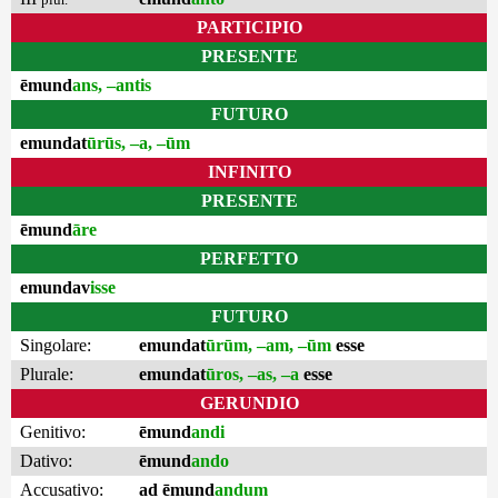
PARTICIPIO
PRESENTE
ēmund
ans, –antis
FUTURO
emundat
ūrūs, –a, –ūm
INFINITO
PRESENTE
ēmund
āre
PERFETTO
emundav
isse
FUTURO
Singolare:
emundat
ūrūm, –am, –ūm
esse
Plurale:
emundat
ūros, –as, –a
esse
GERUNDIO
Genitivo:
ēmund
andi
Dativo:
ēmund
ando
Accusativo:
ad ēmund
andum