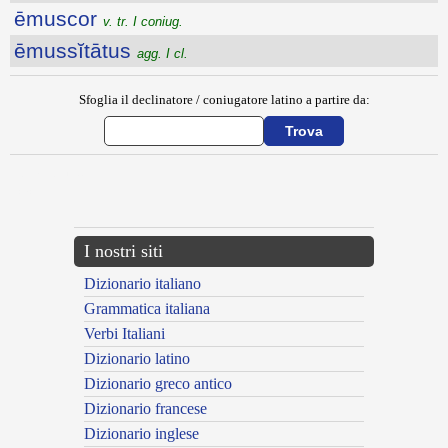
ēmuscor
v. tr. I coniug.
ēmussĭtātus
agg. I cl.
Sfoglia il declinatore / coniugatore latino a partire da:
{{ID:EMUNDO100}}
---CACHE---
I nostri siti
Dizionario italiano
Grammatica italiana
Verbi Italiani
Dizionario latino
Dizionario greco antico
Dizionario francese
Dizionario inglese