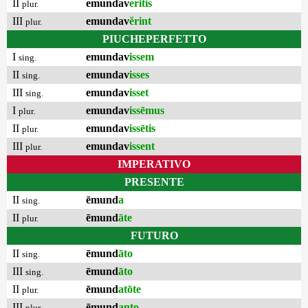
II
emundav
erĭtis
plur.
III
emundav
ĕrint
plur.
PIUCHEPERFETTO
I
emundav
issem
sing.
II
emundav
isses
sing.
III
emundav
isset
sing.
I
emundav
issēmus
plur.
II
emundav
issētis
plur.
III
emundav
issent
plur.
IMPERATIVO
PRESENTE
II
ēmund
a
sing.
II
ēmund
āte
plur.
FUTURO
II
ēmund
āto
sing.
III
ēmund
āto
sing.
II
ēmund
atōte
plur.
III
ēmund
anto
plur.