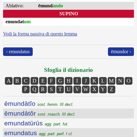
Ablativo:
ēmund
ando
SUPINO
emundat
um
Vedi la forma passiva di questo lemma
‹ emundatus
ēmundor ›
Sfoglia il dizionario
A
B
C
D
E
F
G
H
I
J
K
L
M
N
O
P
Q
R
S
T
U
V
W
X
Y
Z
ēmundātĭo
sost. femm. III decl.
ēmundātŏr
sost. masch. III decl.
emundatūrūs
agg. part. fut.
emundatus
agg. part. perf. I cl.