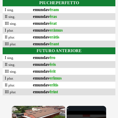
PIUCHEPERFETTO
I
emundav
ĕram
sing.
II
emundav
ĕras
sing.
III
emundav
ĕrat
sing.
I
emundav
erāmus
plur.
II
emundav
erātis
plur.
III
emundav
ĕrant
plur.
FUTURO ANTERIORE
I
emundav
ĕro
sing.
II
emundav
ĕris
sing.
III
emundav
ĕrit
sing.
I
emundav
erĭmus
plur.
II
emundav
erĭtis
plur.
III
emundav
ĕrint
plur.
×