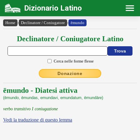
Dizionario Latino
Home
›
Declinatore / Coniugatore
›
ēmundo
Declinatore / Coniugatore Latino
Cerca nelle forme flesse
Donazione
ēmundo - Diatesi attiva
(ēmundo, ēmundas, emundavi, emundatum, ēmundāre)
verbo transitivo I coniugazione
Vedi la traduzione di questo lemma