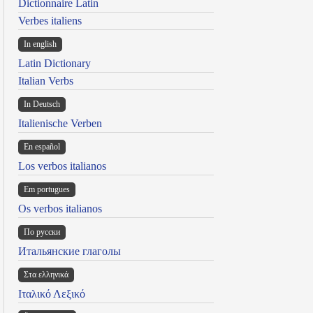
Dictionnaire Latin
Verbes italiens
In english
Latin Dictionary
Italian Verbs
In Deutsch
Italienische Verben
En español
Los verbos italianos
Em portugues
Os verbos italianos
По русски
Итальянские глаголы
Στα ελληνικά
Ιταλικό Λεξικό