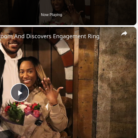
Now Playing
×
 Room And Discovers Engagement Ring
Play
Video