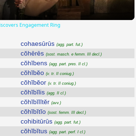
iscovers Engagement Ring
cohaesūrūs
(agg. part. fut.)
cŏhērēs
(sost. masch. e femm. III decl.)
cŏhĭbens
(agg. part. pres. II cl.)
cŏhĭbĕo
(v. tr. II coniug.)
cŏhĭbĕor
(v. tr. II coniug.)
cŏhĭbĭlis
(agg. II cl.)
cŏhĭbĭlĭtĕr
(avv.)
cŏhĭbĭtĭo
(sost. femm. III decl.)
cohibitūrūs
(agg. part. fut.)
cŏhĭbĭtus
(agg. part. perf. I cl.)