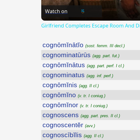
Watch on
Girlfriend Completes Escape Room And D
cognōmĭnātĭo
(sost. femm. III decl.)
cognominatūrūs
(agg. part. fut.)
cognōmĭnātus
(agg. part. perf. I cl.)
cognominatus
(agg. inf. perf.)
cognōmĭnis
(agg. II cl.)
cognōmĭno
(v. tr. I coniug.)
cognōmĭnor
(v. tr. I coniug.)
cognoscens
(agg. part. pres. II cl.)
cognoscentĕr
(avv.)
cognoscībĭlis
(agg. II cl.)