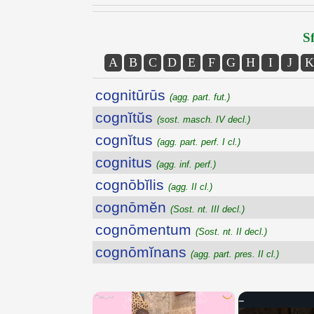
Sf
A
B
C
D
E
F
G
H
I
J
K
cognitūrūs
(agg. part. fut.)
cognĭtŭs
(sost. masch. IV decl.)
cognĭtus
(agg. part. perf. I cl.)
cognitus
(agg. inf. perf.)
cognōbĭlis
(agg. II cl.)
cognōmĕn
(Sost. nt. III decl.)
cognōmentum
(Sost. nt. II decl.)
cognōmĭnans
(agg. part. pres. II cl.)
×