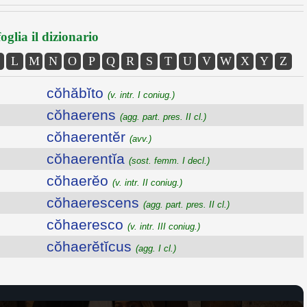
oglia il dizionario
L
M
N
O
P
Q
R
S
T
U
V
W
X
Y
Z
cŏhăbĭto
(v. intr. I coniug.)
cŏhaerens
(agg. part. pres. II cl.)
cŏhaerentĕr
(avv.)
cŏhaerentĭa
(sost. femm. I decl.)
cŏhaerĕo
(v. intr. II coniug.)
cŏhaerescens
(agg. part. pres. II cl.)
cŏhaeresco
(v. intr. III coniug.)
cŏhaerĕtĭcus
(agg. I cl.)