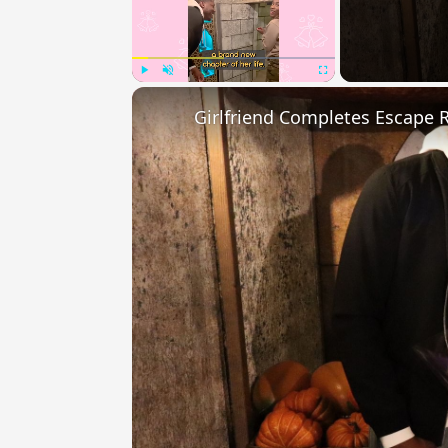
Play
Unmute
Fullscreen
Girlfriend Completes Escape