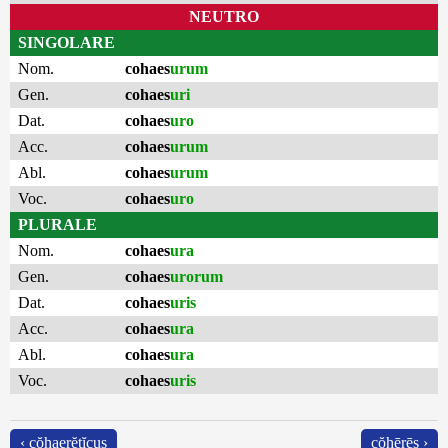
NEUTRO
SINGOLARE
Nom.
cohaes
urum
Gen.
cohaes
uri
Dat.
cohaes
uro
Acc.
cohaes
urum
Abl.
cohaes
urum
Voc.
cohaes
uro
PLURALE
Nom.
cohaes
ura
Gen.
cohaes
urorum
Dat.
cohaes
uris
Acc.
cohaes
ura
Abl.
cohaes
ura
Voc.
cohaes
uris
‹ cŏhaerĕtĭcus
cŏhērēs ›