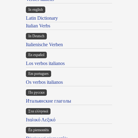
In english
Latin Dictionary
Italian Verbs
In Deutsch
Italienische Verben
En español
Los verbos italianos
Em portugues
Os verbos italianos
По русски
Итальянские глаголы
Στα ελληνικά
Ιταλικό Λεξικό
Ën piemontèis