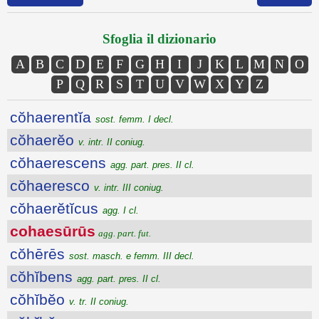
Sfoglia il dizionario
A
B
C
D
E
F
G
H
I
J
K
L
M
N
O
P
Q
R
S
T
U
V
W
X
Y
Z
cŏhaerentĭa
sost. femm. I decl.
cŏhaerĕo
v. intr. II coniug.
cŏhaerescens
agg. part. pres. II cl.
cŏhaeresco
v. intr. III coniug.
cŏhaerĕtĭcus
agg. I cl.
cohaesūrūs
agg. part. fut.
cŏhērēs
sost. masch. e femm. III decl.
cŏhĭbens
agg. part. pres. II cl.
cŏhĭbĕo
v. tr. II coniug.