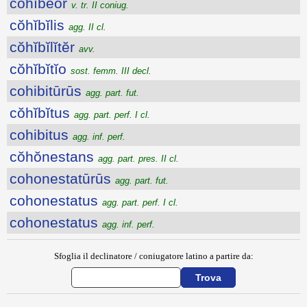
cŏhĭbĕor
v. tr. II coniug.
cŏhĭbĭlis
agg. II cl.
cŏhĭbĭlĭtĕr
avv.
cŏhĭbĭtĭo
sost. femm. III decl.
cohibitūrūs
agg. part. fut.
cŏhĭbĭtus
agg. part. perf. I cl.
cohibitus
agg. inf. perf.
cŏhŏnestans
agg. part. pres. II cl.
cohonestatūrūs
agg. part. fut.
cohonestatus
agg. part. perf. I cl.
cohonestatus
agg. inf. perf.
Sfoglia il declinatore / coniugatore latino a partire da: