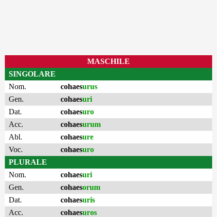
MASCHILE
SINGOLARE
Nom.
cohaes
urus
Gen.
cohaes
uri
Dat.
cohaes
uro
Acc.
cohaes
urum
Abl.
cohaes
ure
Voc.
cohaes
uro
PLURALE
Nom.
cohaes
uri
Gen.
cohaes
orum
Dat.
cohaes
uris
Acc.
cohaes
uros