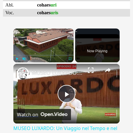
Abl.
cohaes
uri
Voc.
cohaes
uris
×
Now Playing
×
Play
Unmute
Fullscreen
MUSEO LUXARDO: Un Viaggio nel Tempo e nel Gusto
Play
Watch on
Video
MUSEO LUXARDO: Un Viaggio nel Tempo e nel