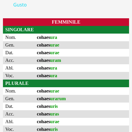
Gusto
FEMMINILE
SINGOLARE
Nom.
cohaes
ura
Gen.
cohaes
urae
Dat.
cohaes
urae
Acc.
cohaes
uram
Abl.
cohaes
ura
Voc.
cohaes
ura
PLURALE
Nom.
cohaes
urae
Gen.
cohaes
urarum
Dat.
cohaes
uris
Acc.
cohaes
uras
Abl.
cohaes
urae
Voc.
cohaes
uris