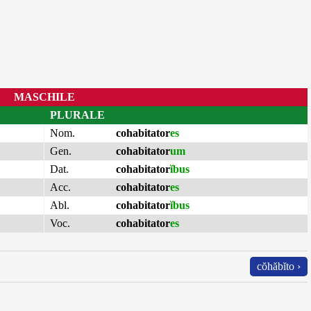
MASCHILE
PLURALE
Nom.
cohabitator
es
Gen.
cohabitator
um
Dat.
cohabitator
ĭbus
Acc.
cohabitator
es
Abl.
cohabitator
ĭbus
Voc.
cohabitator
es
cŏhăbĭto ›