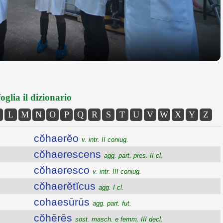
oglia il dizionario
L
M
N
O
P
Q
R
S
T
U
V
W
X
Y
Z
cŏhaerĕo
v. intr. II coniug.
cŏhaerescens
agg. part. pres. II cl.
cŏhaeresco
v. intr. III coniug.
cŏhaerĕtĭcus
agg. I cl.
cohaesūrūs
agg. part. fut.
cŏhērēs
sost. masch. e femm. III decl.