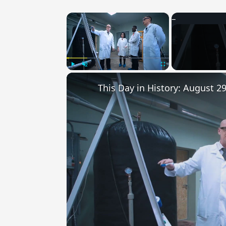
×
Play
Unmute
Fullscreen
This Day in History: August 2