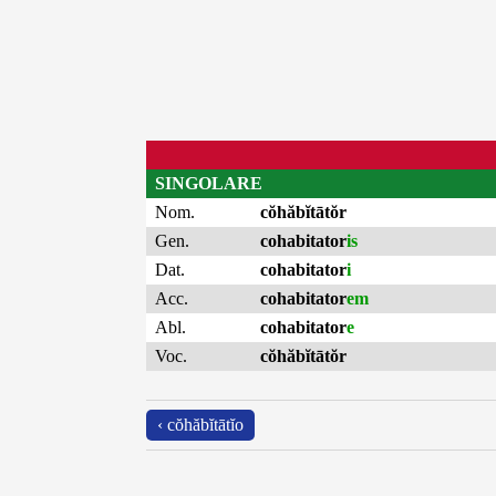
SINGOLARE
Nom.
cŏhăbĭtātŏr
Gen.
cohabitator
is
Dat.
cohabitator
i
Acc.
cohabitator
em
Abl.
cohabitator
e
Voc.
cŏhăbĭtātŏr
‹ cŏhăbĭtātĭo