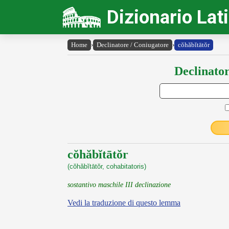
Dizionario Lat
Home
›
Declinatore / Coniugatore
›
cŏhăbĭtātŏr
Declinator
cŏhăbĭtātŏr
(cŏhăbĭtātŏr, cohabitatoris)
sostantivo maschile III declinazione
Vedi la traduzione di questo lemma