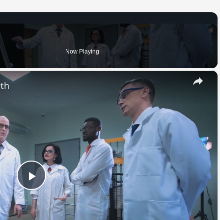
Now Playing
×
9th
Play
Video