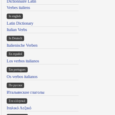
Dictionnaire Latin
Verbes italiens
In english
Latin Dictionary
Italian Verbs
In Deutsch
Italienische Verben
En español
Los verbos italianos
Em portugues
Os verbos italianos
По русски
Итальянские глаголы
Στα ελληνικά
Ιταλικό Λεξικό