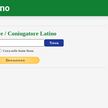
ino
e / Coniugatore Latino
Cerca nelle forme flesse
Donazione