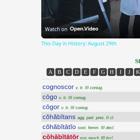
Watch on
This Day in History: August 29th
Sf
A
B
C
D
E
F
G
H
I
J
K
cognoscor
v. tr. III coniug.
cōgo
v. tr. III coniug.
cōgor
v. tr. III coniug.
cŏhăbĭtans
agg. part. pres. II cl.
cŏhăbĭtātĭo
sost. femm. III decl.
cŏhăbĭtātŏr
sost. masch. III decl.