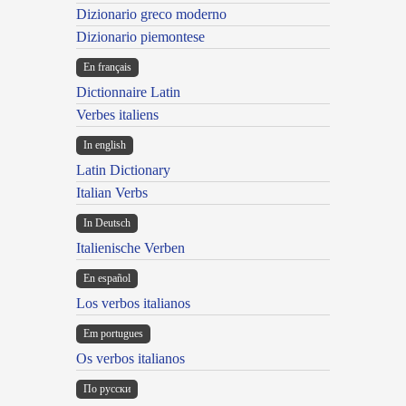
Dizionario greco moderno
Dizionario piemontese
En français
Dictionnaire Latin
Verbes italiens
In english
Latin Dictionary
Italian Verbs
In Deutsch
Italienische Verben
En español
Los verbos italianos
Em portugues
Os verbos italianos
По русски