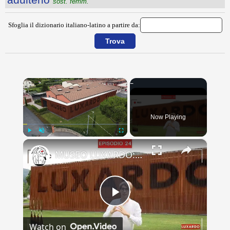
sost. femm.
Sfoglia il dizionario italiano-latino a partire da:
×
Now Playing
×
Play
Unmute
Fullscreen
MUSEO LUXARDO: Un Viaggio nel Tempo e nel Gusto
Play
Watch on