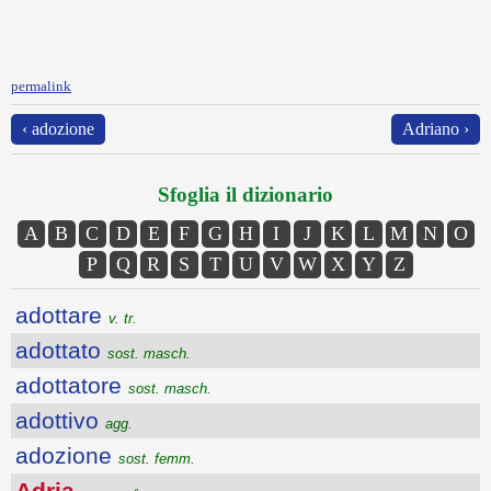
permalink
‹ adozione
Adriano ›
Sfoglia il dizionario
A
B
C
D
E
F
G
H
I
J
K
L
M
N
O
P
Q
R
S
T
U
V
W
X
Y
Z
adottare
v. tr.
adottato
sost. masch.
adottatore
sost. masch.
adottivo
agg.
adozione
sost. femm.
Adria