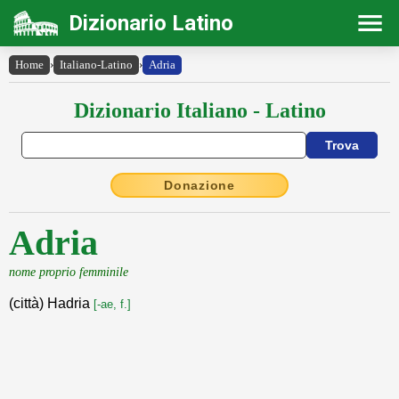
Dizionario Latino
Home
›
Italiano-Latino
›
Adria
Dizionario Italiano - Latino
Donazione
Adria
nome proprio femminile
(città) Hadria
[-ae, f.]