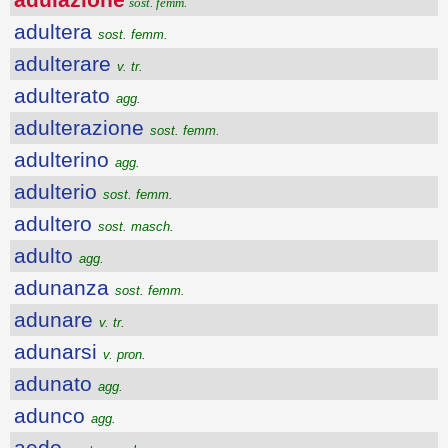
sost. femm.
adultera
sost. femm.
adulterare
v. tr.
adulterato
agg.
adulterazione
sost. femm.
adulterino
agg.
adulterio
sost. femm.
adultero
sost. masch.
adulto
agg.
adunanza
sost. femm.
adunare
v. tr.
adunarsi
v. pron.
adunato
agg.
adunco
agg.
aedo