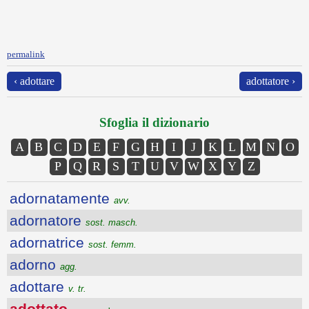
permalink
‹ adottare
adottatore ›
Sfoglia il dizionario
A
B
C
D
E
F
G
H
I
J
K
L
M
N
O
P
Q
R
S
T
U
V
W
X
Y
Z
adornatamente
avv.
adornatore
sost. masch.
adornatrice
sost. femm.
adorno
agg.
adottare
v. tr.
adottato