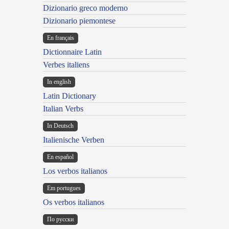
Dizionario greco moderno
Dizionario piemontese
En français
Dictionnaire Latin
Verbes italiens
In english
Latin Dictionary
Italian Verbs
In Deutsch
Italienische Verben
En español
Los verbos italianos
Em portugues
Os verbos italianos
По русски