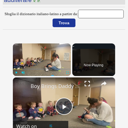
v. tr.
Sfoglia il dizionario italiano-latino a partire da:
×
Now Playing
×
Play
Unmute
Fullscreen
Boy Brings Daddy Doll To Daycare Only To Be Surprised By Real Dad | Happily TV
Play
Watch on