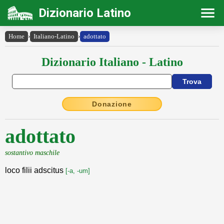
Dizionario Latino
Home
›
Italiano-Latino
›
adottato
Dizionario Italiano - Latino
Donazione
adottato
sostantivo maschile
loco filii adscitus
[-a, -um]