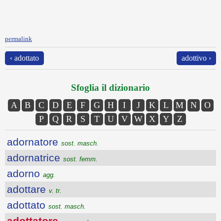
permalink
‹ adottato
adottivo ›
Sfoglia il dizionario
A
B
C
D
E
F
G
H
I
J
K
L
M
N
O
P
Q
R
S
T
U
V
W
X
Y
Z
adornatore
sost. masch.
adornatrice
sost. femm.
adorno
agg.
adottare
v. tr.
adottato
sost. masch.
adottatore