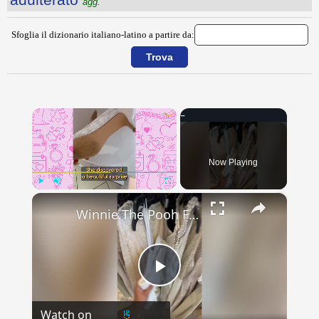
agg.
Sfoglia il dizionario italiano-latino a partire da:
×
Now Playing
×
Play
Unmute
Fullscreen
Winnie The Pooh Fan Thrifts Dream Wedding Shoes With Pooh Quote Inked On Sole
Play
Watch on