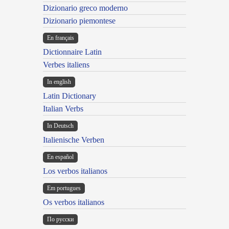
Dizionario greco moderno
Dizionario piemontese
En français
Dictionnaire Latin
Verbes italiens
In english
Latin Dictionary
Italian Verbs
In Deutsch
Italienische Verben
En español
Los verbos italianos
Em portugues
Os verbos italianos
По русски