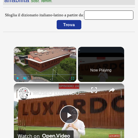
sost. femm.
Sfoglia il dizionario italiano-latino a partire da:
×
Now Playing
×
Play
Unmute
Fullscreen
MUSEO LUXARDO: Un Viaggio nel Tempo e nel Gusto
Play
Watch on