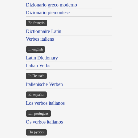
Dizionario greco moderno
Dizionario piemontese
En français
Dictionnaire Latin
Verbes italiens
In english
Latin Dictionary
Italian Verbs
In Deutsch
Italienische Verben
En español
Los verbos italianos
Em portugues
Os verbos italianos
По русски