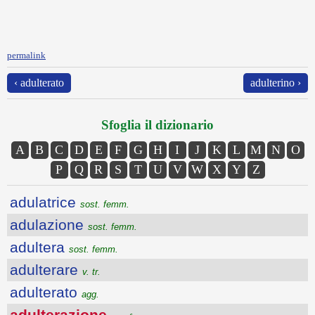
permalink
‹ adulterato
adulterino ›
Sfoglia il dizionario
A
B
C
D
E
F
G
H
I
J
K
L
M
N
O
P
Q
R
S
T
U
V
W
X
Y
Z
adulatrice
sost. femm.
adulazione
sost. femm.
adultera
sost. femm.
adulterare
v. tr.
adulterato
agg.
adulterazione