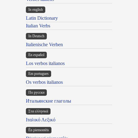
In english
Latin Dictionary
Italian Verbs
In Deutsch
Italienische Verben
En español
Los verbos italianos
Em portugues
Os verbos italianos
По русски
Итальянские глаголы
Στα ελληνικά
Ιταλικό Λεξικό
Ën piemontèis