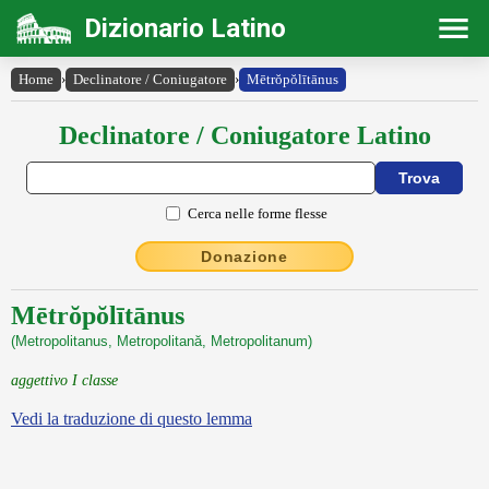
Dizionario Latino
Home
›
Declinatore / Coniugatore
›
Mētrŏpŏlītānus
Declinatore / Coniugatore Latino
Cerca nelle forme flesse
Donazione
Mētrŏpŏlītānus
(Metropolitanus, Metropolitană, Metropolitanum)
aggettivo I classe
Vedi la traduzione di questo lemma