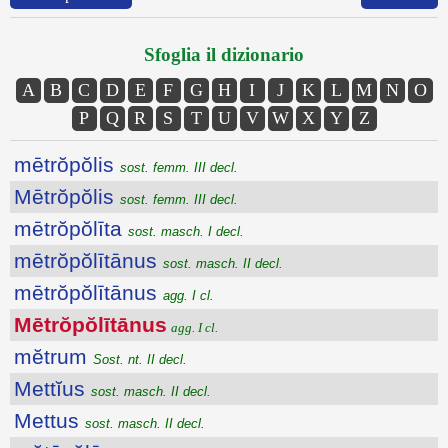
Sfoglia il dizionario
A
B
C
D
E
F
G
H
I
J
K
L
M
N
O
P
Q
R
S
T
U
V
W
X
Y
Z
mētrŏpŏlis
sost. femm. III decl.
Mētrŏpŏlis
sost. femm. III decl.
mētrŏpŏlīta
sost. masch. I decl.
mētrŏpŏlītānus
sost. masch. II decl.
mētrŏpŏlītānus
agg. I cl.
Mētrŏpŏlītānus
agg. I cl.
mĕtrum
Sost. nt. II decl.
Mettĭus
sost. masch. II decl.
Mettus
sost. masch. II decl.