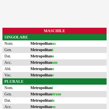
MASCHILE
SINGOLARE
Nom.
Metropolitan
us
Gen.
Metropolitan
i
Dat.
Metropolitan
o
Acc.
Metropolitan
um
Abl.
Metropolitan
o
Voc.
Metropolitan
e
PLURALE
Nom.
Metropolitan
i
Gen.
Metropolitan
ōrum
Dat.
Metropolitan
is
Acc.
Metropolitan
os