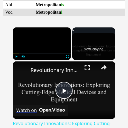
Abl.
Metropolitan
is
Voc.
Metropolitan
i
×
Now Playing
×
Play
Unmute
Fullscreen
Revolutionary Innovations: Exploring Cutting-Edge Medical Devices & Equipment
Play
Watch on
Video
Revolutionary Innovations: Exploring Cutting-