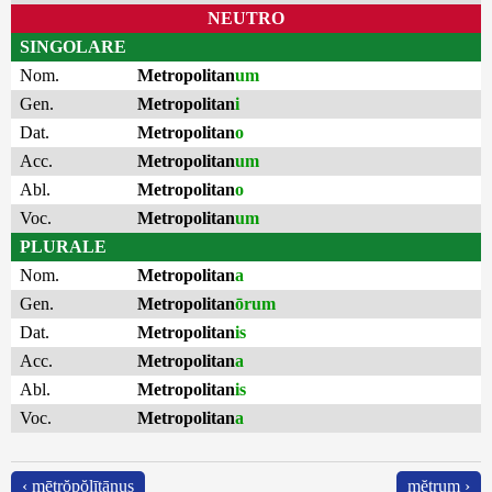
NEUTRO
SINGOLARE
Nom.
Metropolitan
um
Gen.
Metropolitan
i
Dat.
Metropolitan
o
Acc.
Metropolitan
um
Abl.
Metropolitan
o
Voc.
Metropolitan
um
PLURALE
Nom.
Metropolitan
a
Gen.
Metropolitan
ōrum
Dat.
Metropolitan
is
Acc.
Metropolitan
a
Abl.
Metropolitan
is
Voc.
Metropolitan
a
‹ mētrŏpŏlītānus
mĕtrum ›