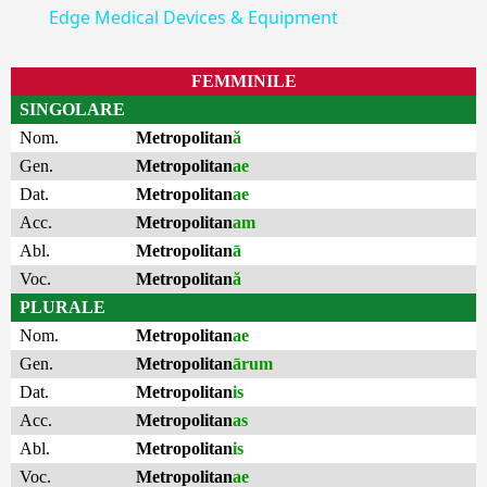
Edge Medical Devices & Equipment
FEMMINILE
SINGOLARE
Nom.
Metropolitan
ă
Gen.
Metropolitan
ae
Dat.
Metropolitan
ae
Acc.
Metropolitan
am
Abl.
Metropolitan
ā
Voc.
Metropolitan
ă
PLURALE
Nom.
Metropolitan
ae
Gen.
Metropolitan
ārum
Dat.
Metropolitan
is
Acc.
Metropolitan
as
Abl.
Metropolitan
is
Voc.
Metropolitan
ae