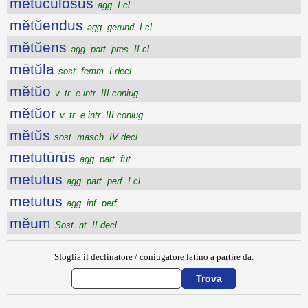
mĕtūcŭlōsus
agg. I cl.
mĕtŭendus
agg. gerund. I cl.
mĕtŭens
agg. part. pres. II cl.
mētŭla
sost. femm. I decl.
mĕtŭo
v. tr. e intr. III coniug.
mĕtŭor
v. tr. e intr. III coniug.
mĕtŭs
sost. masch. IV decl.
metutūrūs
agg. part. fut.
metutus
agg. part. perf. I cl.
metutus
agg. inf. perf.
mĕum
Sost. nt. II decl.
Sfoglia il declinatore / coniugatore latino a partire da: