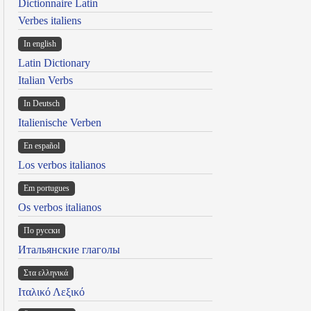
Dictionnaire Latin
Verbes italiens
In english
Latin Dictionary
Italian Verbs
In Deutsch
Italienische Verben
En español
Los verbos italianos
Em portugues
Os verbos italianos
По русски
Итальянские глаголы
Στα ελληνικά
Ιταλικό Λεξικό