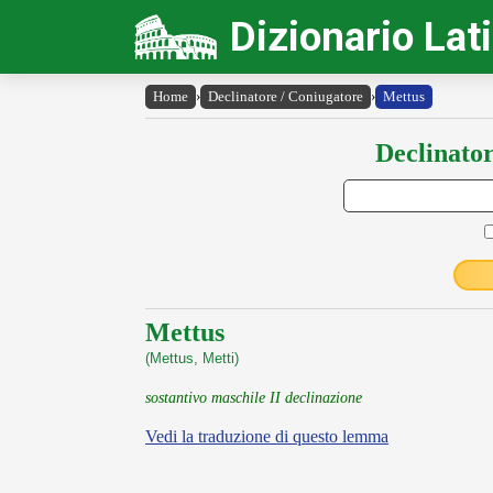
Dizionario Lat
Home
›
Declinatore / Coniugatore
›
Mettus
Declinator
Mettus
(Mettus, Metti)
sostantivo maschile II declinazione
Vedi la traduzione di questo lemma