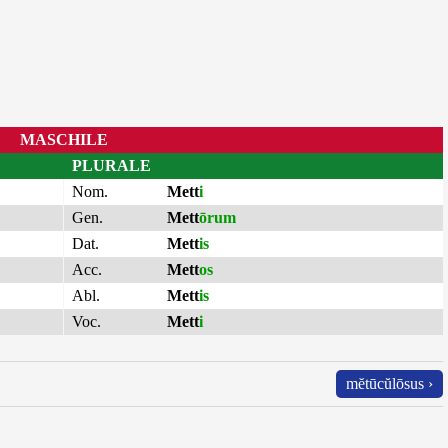
MASCHILE
PLURALE
Nom.
Mett
i
Gen.
Mett
ōrum
Dat.
Mett
is
Acc.
Mett
os
Abl.
Mett
is
Voc.
Mett
i
mĕtūcŭlōsus ›