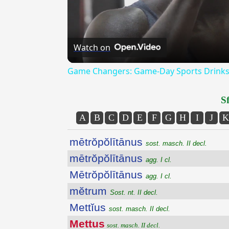
Watch on
Game Changers: Game-Day Sports Drinks
Sf
A
B
C
D
E
F
G
H
I
J
K
mētrŏpŏlītānus
sost. masch. II decl.
mētrŏpŏlītānus
agg. I cl.
Mētrŏpŏlītānus
agg. I cl.
mĕtrum
Sost. nt. II decl.
Mettĭus
sost. masch. II decl.
Mettus
sost. masch. II decl.