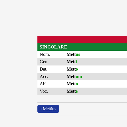
SINGOLARE
Nom.
Mett
us
Gen.
Mett
i
Dat.
Mett
o
Acc.
Mett
um
Abl.
Mett
o
Voc.
Mett
e
‹ Mettĭus