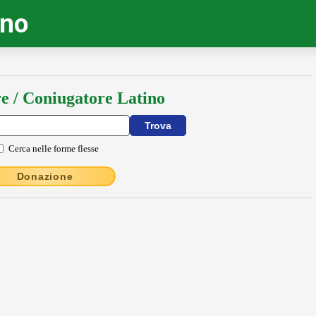
ino
e / Coniugatore Latino
Cerca nelle forme flesse
Donazione