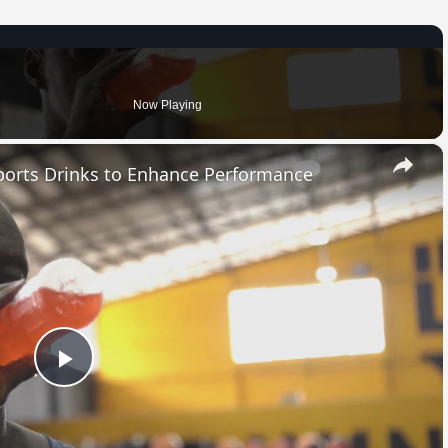
Now Playing
×
orts Drinks to Enhance Performance
Play
Video