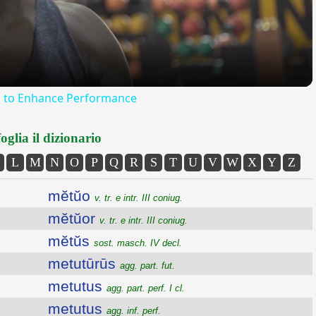
 to Enhance Performance
oglia il dizionario
L
M
N
O
P
Q
R
S
T
U
V
W
X
Y
Z
mĕtŭo
v. tr. e intr. III coniug.
mĕtŭor
v. tr. e intr. III coniug.
mĕtŭs
sost. masch. IV decl.
metutūrūs
agg. part. fut.
metutus
agg. part. perf. I cl.
metutus
agg. inf. perf.