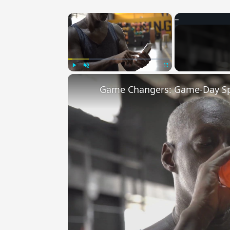
×
Play
Unmute
Fullscreen
Game Changers: Game-Day Sp