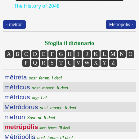
The History of 2048
‹ metron
Mētrŏpŏlis ›
Sfoglia il dizionario
A
B
C
D
E
F
G
H
I
J
K
L
M
N
O
P
Q
R
S
T
U
V
W
X
Y
Z
mĕtrēta
sost. femm. I decl.
mĕtrĭcus
sost. masch. II decl.
mĕtrĭcus
agg. I cl.
Mētrŏdōrus
sost. masch. II decl.
metron
Sost. nt. II decl.
mētrŏpŏlis
sost. femm. III decl.
Mētrŏpŏlis
sost. femm. III decl.