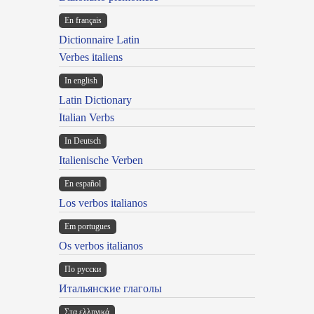
En français
Dictionnaire Latin
Verbes italiens
In english
Latin Dictionary
Italian Verbs
In Deutsch
Italienische Verben
En español
Los verbos italianos
Em portugues
Os verbos italianos
По русски
Итальянские глаголы
Στα ελληνικά