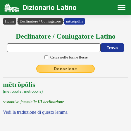
Dizionario Latino
Home
›
Declinatore / Coniugatore
›
mētrŏpŏlis
Declinatore / Coniugatore Latino
Cerca nelle forme flesse
Donazione
mētrŏpŏlis
(mētrŏpŏlis, metropolis)
sostantivo femminile III declinazione
Vedi la traduzione di questo lemma