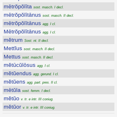
mētrŏpŏlīta
sost. masch. I decl.
mētrŏpŏlītānus
sost. masch. II decl.
mētrŏpŏlītānus
agg. I cl.
Mētrŏpŏlītānus
agg. I cl.
mĕtrum
Sost. nt. II decl.
Mettĭus
sost. masch. II decl.
Mettus
sost. masch. II decl.
mĕtūcŭlōsus
agg. I cl.
mĕtŭendus
agg. gerund. I cl.
mĕtŭens
agg. part. pres. II cl.
mētŭla
sost. femm. I decl.
mĕtŭo
v. tr. e intr. III coniug.
mĕtŭor
v. tr. e intr. III coniug.