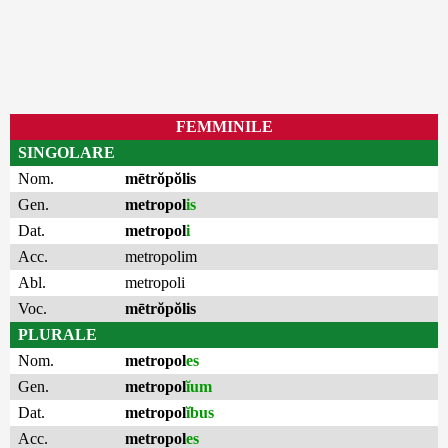
FEMMINILE
SINGOLARE
Nom.
mētrŏpŏlis
Gen.
metropol
is
Dat.
metropol
i
Acc.
metropolim
Abl.
metropoli
Voc.
mētrŏpŏlis
PLURALE
Nom.
metropol
es
Gen.
metropol
ĭum
Dat.
metropol
ĭbus
Acc.
metropol
es