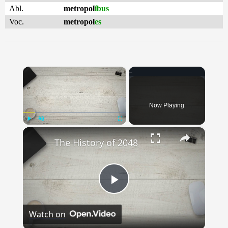
Abl.
metropol
ĭbus
Voc.
metropol
es
×
Now Playing
×
Play
Unmute
Fullscreen
The History of 2048
Play
Watch on
Video