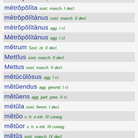
mētrŏpŏlīta
sost. masch. I decl.
mētrŏpŏlītānus
sost. masch. II decl.
mētrŏpŏlītānus
agg. I cl.
Mētrŏpŏlītānus
agg. I cl.
mĕtrum
Sost. nt. II decl.
Mettĭus
sost. masch. II decl.
Mettus
sost. masch. II decl.
mĕtūcŭlōsus
agg. I cl.
mĕtŭendus
agg. gerund. I cl.
mĕtŭens
agg. part. pres. II cl.
mētŭla
sost. femm. I decl.
mĕtŭo
v. tr. e intr. III coniug.
mĕtŭor
v. tr. e intr. III coniug.
mĕtŭs
sost. masch. IV decl.