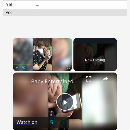
Abl.
–
Voc.
–
×
Now Playing
×
Play
Unmute
Fullscreen
Baby Entertained By Laughing At Himself Laughing On Video | Happily TV
Play
Watch on
Video