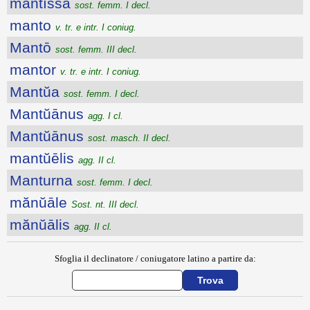
mantīssa
sost. femm. I decl.
manto
v. tr. e intr. I coniug.
Mantō
sost. femm. III decl.
mantor
v. tr. e intr. I coniug.
Mantŭa
sost. femm. I decl.
Mantŭānus
agg. I cl.
Mantŭānus
sost. masch. II decl.
mantŭēlis
agg. II cl.
Manturna
sost. femm. I decl.
mănŭāle
Sost. nt. III decl.
mănŭālis
agg. II cl.
Sfoglia il declinatore / coniugatore latino a partire da: