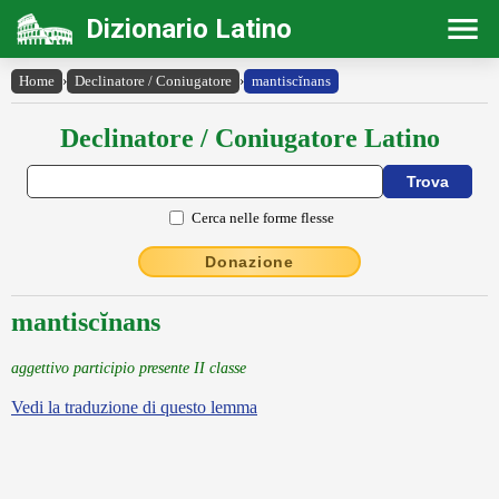
Dizionario Latino
Home
›
Declinatore / Coniugatore
›
mantiscĭnans
Declinatore / Coniugatore Latino
Cerca nelle forme flesse
Donazione
mantiscĭnans
aggettivo participio presente II classe
Vedi la traduzione di questo lemma