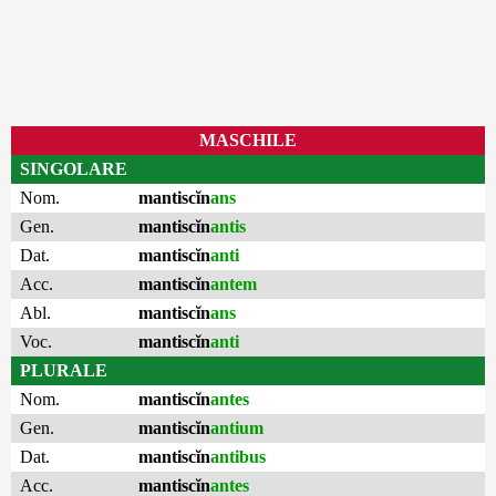
MASCHILE
SINGOLARE
Nom.
mantiscĭn
ans
Gen.
mantiscĭn
antis
Dat.
mantiscĭn
anti
Acc.
mantiscĭn
antem
Abl.
mantiscĭn
ans
Voc.
mantiscĭn
anti
PLURALE
Nom.
mantiscĭn
antes
Gen.
mantiscĭn
antium
Dat.
mantiscĭn
antibus
Acc.
mantiscĭn
antes