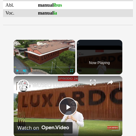
Abl.
manual
ĭbus
Voc.
manual
ĭa
×
Now Playing
×
Play
Unmute
Fullscreen
MUSEO LUXARDO: Un Viaggio nel Tempo e nel Gusto
Play
Watch on
Video