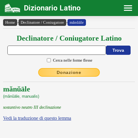
Dizionario Latino
Home
›
Declinatore / Coniugatore
›
mănŭāle
Declinatore / Coniugatore Latino
Cerca nelle forme flesse
Donazione
mănŭāle
(mănŭāle, manualis)
sostantivo neutro III declinazione
Vedi la traduzione di questo lemma