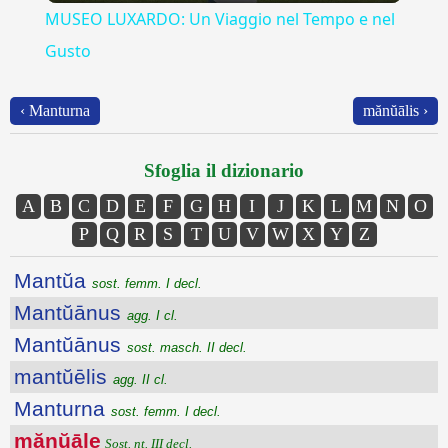
MUSEO LUXARDO: Un Viaggio nel Tempo e nel
Gusto
‹ Manturna
mănŭālis ›
Sfoglia il dizionario
A
B
C
D
E
F
G
H
I
J
K
L
M
N
O
P
Q
R
S
T
U
V
W
X
Y
Z
Mantŭa
sost. femm. I decl.
Mantŭānus
agg. I cl.
Mantŭānus
sost. masch. II decl.
mantŭēlis
agg. II cl.
Manturna
sost. femm. I decl.
mănŭāle
Sost. nt. III decl.