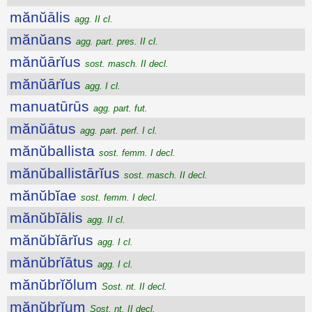
mănŭālis
agg. II cl.
mănŭans
agg. part. pres. II cl.
mănŭārĭus
sost. masch. II decl.
mănŭārĭus
agg. I cl.
manuatūrūs
agg. part. fut.
mănŭātus
agg. part. perf. I cl.
mănŭballista
sost. femm. I decl.
mănŭballistārĭus
sost. masch. II decl.
mănŭbĭae
sost. femm. I decl.
mănŭbĭālis
agg. II cl.
mănŭbĭārĭus
agg. I cl.
mănŭbrĭātus
agg. I cl.
mănŭbrĭŏlum
Sost. nt. II decl.
mănŭbrĭum
Sost. nt. II decl.