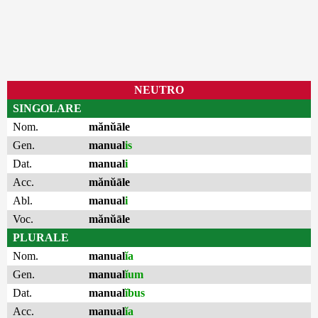
NEUTRO
SINGOLARE
Nom.
mănŭāle
Gen.
manual
is
Dat.
manual
i
Acc.
mănŭāle
Abl.
manual
i
Voc.
mănŭāle
PLURALE
Nom.
manual
ĭa
Gen.
manual
ĭum
Dat.
manual
ĭbus
Acc.
manual
ĭa