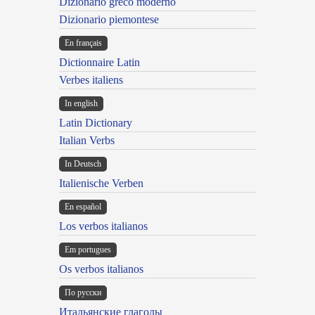
Dizionario greco moderno
Dizionario piemontese
En français
Dictionnaire Latin
Verbes italiens
In english
Latin Dictionary
Italian Verbs
In Deutsch
Italienische Verben
En español
Los verbos italianos
Em portugues
Os verbos italianos
По русски
Итальянские глаголы