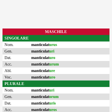
MASCHILE
SINGOLARE
Nom.
manticulat
urus
Gen.
manticulat
uri
Dat.
manticulat
uro
Acc.
manticulat
urum
Abl.
manticulat
ure
Voc.
manticulat
uro
PLURALE
Nom.
manticulat
uri
Gen.
manticulat
orum
Dat.
manticulat
uris
Acc.
manticulat
uros