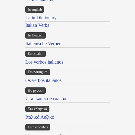
In english
Latin Dictionary
Italian Verbs
In Deutsch
Italienische Verben
En español
Los verbos italianos
Em portugues
Os verbos italianos
По русски
Итальянские глаголы
Στα ελληνικά
Ιταλικό Λεξικό
Ën piemontèis