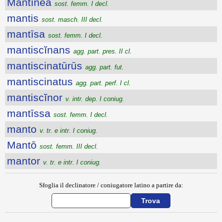
Mantĭnēa
sost. femm. I decl.
mantis
sost. masch. III decl.
mantīsa
sost. femm. I decl.
mantiscĭnans
agg. part. pres. II cl.
mantiscinatūrūs
agg. part. fut.
mantiscinatus
agg. part. perf. I cl.
mantiscĭnor
v. intr. dep. I coniug.
mantīssa
sost. femm. I decl.
manto
v. tr. e intr. I coniug.
Mantō
sost. femm. III decl.
mantor
v. tr. e intr. I coniug.
Sfoglia il declinatore / coniugatore latino a partire da: