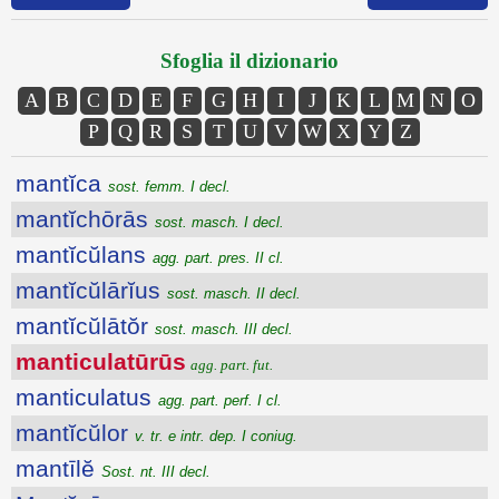
Sfoglia il dizionario
A
B
C
D
E
F
G
H
I
J
K
L
M
N
O
P
Q
R
S
T
U
V
W
X
Y
Z
mantĭca
sost. femm. I decl.
mantĭchōrās
sost. masch. I decl.
mantĭcŭlans
agg. part. pres. II cl.
mantĭcŭlārĭus
sost. masch. II decl.
mantĭcŭlātŏr
sost. masch. III decl.
manticulatūrūs
agg. part. fut.
manticulatus
agg. part. perf. I cl.
mantĭcŭlor
v. tr. e intr. dep. I coniug.
mantīlĕ
Sost. nt. III decl.