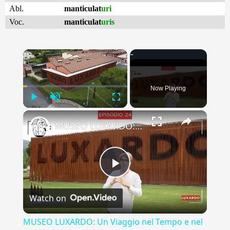
Abl.
manticulat
uri
Voc.
manticulat
uris
×
Now Playing
Play
Unmute
Fullscreen
×
MUSEO LUXARDO: Un Viaggio nel Tempo e nel Gusto
Play
Watch on
Video
MUSEO LUXARDO: Un Viaggio nel Tempo e nel