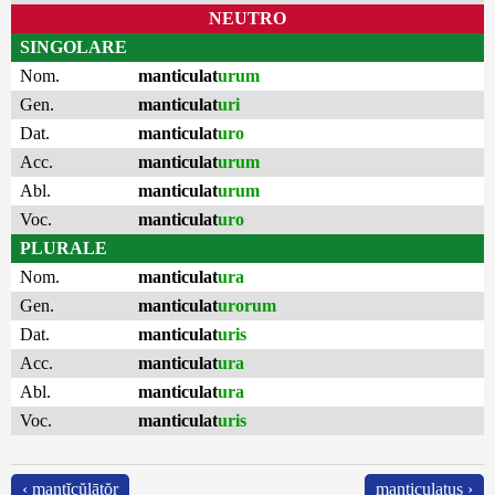
NEUTRO
SINGOLARE
Nom.
manticulat
urum
Gen.
manticulat
uri
Dat.
manticulat
uro
Acc.
manticulat
urum
Abl.
manticulat
urum
Voc.
manticulat
uro
PLURALE
Nom.
manticulat
ura
Gen.
manticulat
urorum
Dat.
manticulat
uris
Acc.
manticulat
ura
Abl.
manticulat
ura
Voc.
manticulat
uris
‹ mantĭcŭlātŏr
manticulatus ›