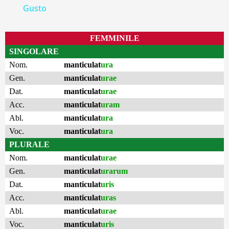
Gusto
FEMMINILE
SINGOLARE
Nom.
manticulat
ura
Gen.
manticulat
urae
Dat.
manticulat
urae
Acc.
manticulat
uram
Abl.
manticulat
ura
Voc.
manticulat
ura
PLURALE
Nom.
manticulat
urae
Gen.
manticulat
urarum
Dat.
manticulat
uris
Acc.
manticulat
uras
Abl.
manticulat
urae
Voc.
manticulat
uris