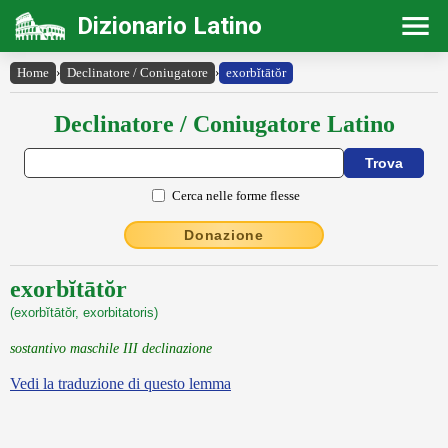
Dizionario Latino
Home
›
Declinatore / Coniugatore
›
exorbĭtātŏr
Declinatore / Coniugatore Latino
Cerca nelle forme flesse
Donazione
exorbĭtātŏr
(exorbĭtātŏr, exorbitatoris)
sostantivo maschile III declinazione
Vedi la traduzione di questo lemma