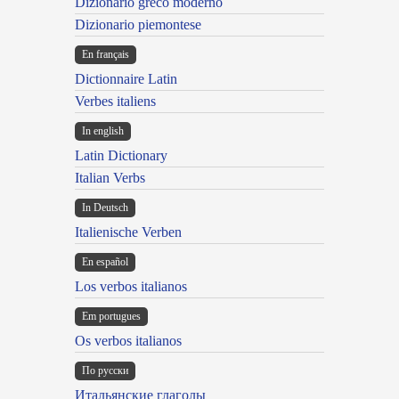
Dizionario greco moderno
Dizionario piemontese
En français
Dictionnaire Latin
Verbes italiens
In english
Latin Dictionary
Italian Verbs
In Deutsch
Italienische Verben
En español
Los verbos italianos
Em portugues
Os verbos italianos
По русски
Итальянские глаголы