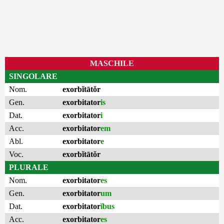
MASCHILE
SINGOLARE
Nom.
exorbĭtātŏr
Gen.
exorbitator
is
Dat.
exorbitator
i
Acc.
exorbitator
em
Abl.
exorbitator
e
Voc.
exorbĭtātŏr
PLURALE
Nom.
exorbitator
es
Gen.
exorbitator
um
Dat.
exorbitator
ĭbus
Acc.
exorbitator
es