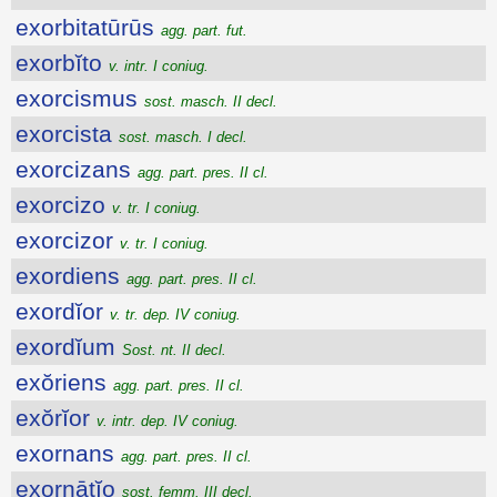
exorbitatūrūs
agg. part. fut.
exorbĭto
v. intr. I coniug.
exorcismus
sost. masch. II decl.
exorcista
sost. masch. I decl.
exorcizans
agg. part. pres. II cl.
exorcizo
v. tr. I coniug.
exorcizor
v. tr. I coniug.
exordiens
agg. part. pres. II cl.
exordĭor
v. tr. dep. IV coniug.
exordĭum
Sost. nt. II decl.
exŏriens
agg. part. pres. II cl.
exŏrĭor
v. intr. dep. IV coniug.
exornans
agg. part. pres. II cl.
exornātĭo
sost. femm. III decl.