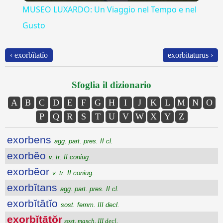
MUSEO LUXARDO: Un Viaggio nel Tempo e nel
Gusto
‹ exorbĭtātĭo
exorbitatūrūs ›
Sfoglia il dizionario
A
B
C
D
E
F
G
H
I
J
K
L
M
N
O
P
Q
R
S
T
U
V
W
X
Y
Z
exorbens
agg. part. pres. II cl.
exorbĕo
v. tr. II coniug.
exorbĕor
v. tr. II coniug.
exorbĭtans
agg. part. pres. II cl.
exorbĭtātĭo
sost. femm. III decl.
exorbĭtātŏr
sost. masch. III decl.