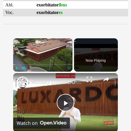
Abl.
exorbitator
ĭbus
Voc.
exorbitator
es
×
Now Playing
×
Play
Unmute
Fullscreen
MUSEO LUXARDO: Un Viaggio nel Tempo e nel Gusto
Play
Watch on
Video