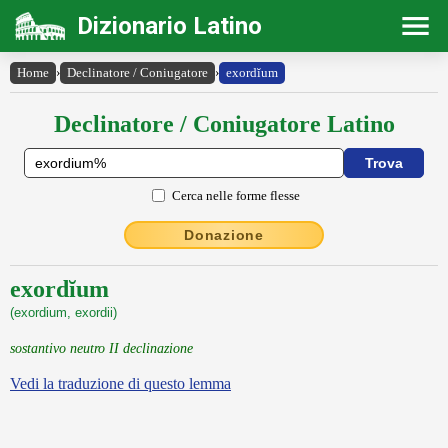
Dizionario Latino
Home
›
Declinatore / Coniugatore
›
exordĭum
Declinatore / Coniugatore Latino
Cerca nelle forme flesse
Donazione
exordĭum
(exordium, exordii)
sostantivo neutro II declinazione
Vedi la traduzione di questo lemma