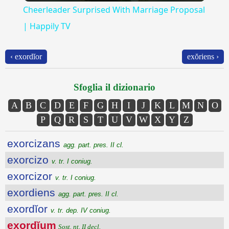
Cheerleader Surprised With Marriage Proposal
| Happily TV
‹ exordĭor
exŏriens ›
Sfoglia il dizionario
A
B
C
D
E
F
G
H
I
J
K
L
M
N
O
P
Q
R
S
T
U
V
W
X
Y
Z
exorcizans
agg. part. pres. II cl.
exorcizo
v. tr. I coniug.
exorcizor
v. tr. I coniug.
exordiens
agg. part. pres. II cl.
exordĭor
v. tr. dep. IV coniug.
exordĭum
Sost. nt. II decl.