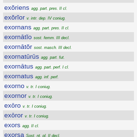
exŏriens
agg. part. pres. II cl.
exŏrĭor
v. intr. dep. IV coniug.
exornans
agg. part. pres. II cl.
exornātĭo
sost. femm. III decl.
exornātŏr
sost. masch. III decl.
exornatūrūs
agg. part. fut.
exornātus
agg. part. perf. I cl.
exornatus
agg. inf. perf.
exorno
v. tr. I coniug.
exornor
v. tr. I coniug.
exōro
v. tr. I coniug.
exōror
v. tr. I coniug.
exors
agg. II cl.
exorsa
Sost. nt. pl. II decl.