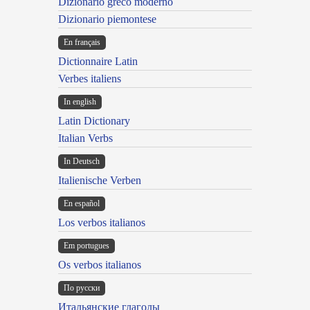
Dizionario greco moderno
Dizionario piemontese
En français
Dictionnaire Latin
Verbes italiens
In english
Latin Dictionary
Italian Verbs
In Deutsch
Italienische Verben
En español
Los verbos italianos
Em portugues
Os verbos italianos
По русски
Итальянские глаголы