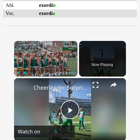
Abl.
exordi
is
Voc.
exordi
a
×
Now Playing
×
Play
Unmute
Fullscreen
Cheerleader Surprised With Marriage Proposal | Happily TV
Play
Watch on
Video