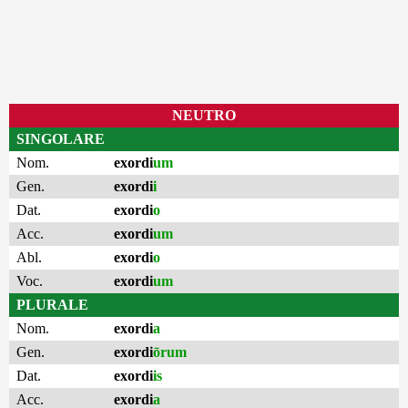
NEUTRO
SINGOLARE
Nom.
exordi
um
Gen.
exordi
i
Dat.
exordi
o
Acc.
exordi
um
Abl.
exordi
o
Voc.
exordi
um
PLURALE
Nom.
exordi
a
Gen.
exordi
ōrum
Dat.
exordi
is
Acc.
exordi
a