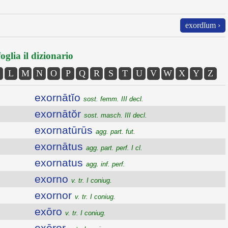
exordĭum ›
oglia il dizionario
L
M
N
O
P
Q
R
S
T
U
V
W
X
Y
Z
exornātĭo
sost. femm. III decl.
exornātŏr
sost. masch. III decl.
exornatūrūs
agg. part. fut.
exornātus
agg. part. perf. I cl.
exornatus
agg. inf. perf.
exorno
v. tr. I coniug.
exornor
v. tr. I coniug.
exōro
v. tr. I coniug.
exōror