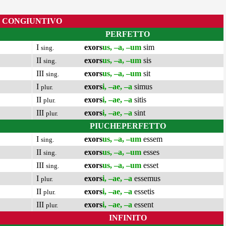
CONGIUNTIVO
PERFETTO
I
exors
us, –a, –um
sim
sing.
II
exors
us, –a, –um
sis
sing.
III
exors
us, –a, –um
sit
sing.
I
exors
i, –ae, –a
simus
plur.
II
exors
i, –ae, –a
sitis
plur.
III
exors
i, –ae, –a
sint
plur.
PIUCHEPERFETTO
I
exors
us, –a, –um
essem
sing.
II
exors
us, –a, –um
esses
sing.
III
exors
us, –a, –um
esset
sing.
I
exors
i, –ae, –a
essemus
plur.
II
exors
i, –ae, –a
essetis
plur.
III
exors
i, –ae, –a
essent
plur.
INFINITO