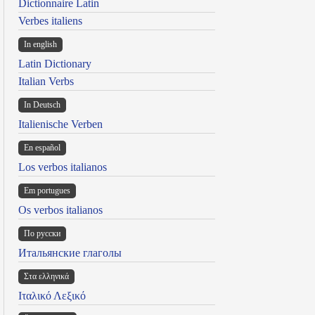
Dictionnaire Latin
Verbes italiens
In english
Latin Dictionary
Italian Verbs
In Deutsch
Italienische Verben
En español
Los verbos italianos
Em portugues
Os verbos italianos
По русски
Итальянские глаголы
Στα ελληνικά
Ιταλικό Λεξικό