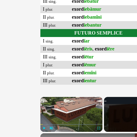
III
exord
iebātur
sing.
I
exord
iebāmur
plur.
II
exord
iebamĭni
plur.
III
exord
iebantur
plur.
FUTURO SEMPLICE
I
exord
ĭar
sing.
II
exord
iēris
,
exord
iēre
sing.
III
exord
iētur
sing.
I
exord
iēmur
plur.
II
exord
iemĭni
plur.
III
exord
ientur
plur.
×
Play
Unmute
Fullscreen