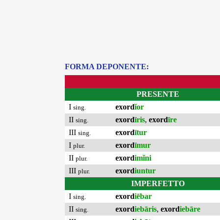
FORMA DEPONENTE:
PRESENTE
I
exord
ĭor
sing.
II
exord
īris
,
exord
īre
sing.
III
exord
ītur
sing.
I
exord
īmur
plur.
II
exord
imĭni
plur.
III
exord
iuntur
plur.
IMPERFETTO
I
exord
iēbar
sing.
II
exord
iebāris
,
exord
iebāre
sing.