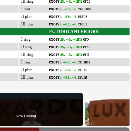
III
exors
us, –a, –um
erat
sing.
I
exors
i, –ae, –a
eramus
plur.
II
exors
i, –ae, –a
eratis
plur.
III
exors
i, –ae, –a
erant
plur.
FUTURO ANTERIORE
I
exors
us, –a, –um
ero
sing.
II
exors
us, –a, –um
eris
sing.
III
exors
us, –a, –um
erit
sing.
I
exors
i, –ae, –a
erimus
plur.
II
exors
i, –ae, –a
eritis
plur.
III
exors
i, –ae, –a
erunt
plur.
Now Playing
×