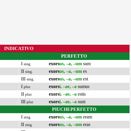
INDICATIVO
PERFETTO
I
exors
us, –a, –um
sum
sing.
II
exors
us, –a, –um
es
sing.
III
exors
us, –a, –um
est
sing.
I
exors
i, –ae, –a
sumus
plur.
II
exors
i, –ae, –a
estis
plur.
III
exors
i, –ae, –a
sunt
plur.
PIUCHEPERFETTO
I
exors
us, –a, –um
eram
sing.
II
exors
us, –a, –um
eras
sing.