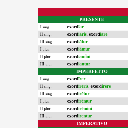
PRESENTE
I
exord
ĭar
sing.
II
exord
iāris
,
exord
iāre
sing.
III
exord
iātur
sing.
I
exord
iāmur
plur.
II
exord
iamĭni
plur.
III
exord
iantur
plur.
IMPERFETTO
I
exord
īrer
sing.
II
exord
irēris
,
exord
irēre
sing.
III
exord
irētur
sing.
I
exord
irēmur
plur.
II
exord
irēmini
plur.
III
exord
irentur
plur.
IMPERATIVO