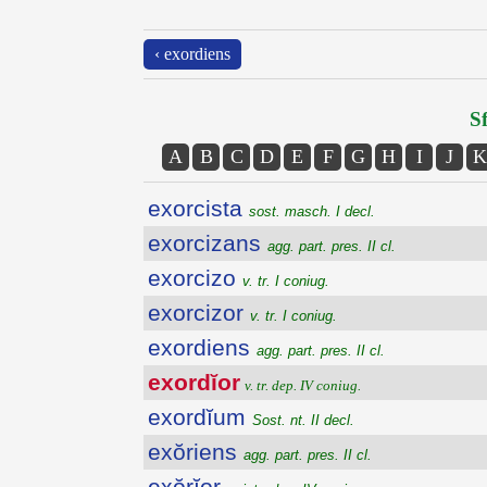
‹ exordiens
Sf
A
B
C
D
E
F
G
H
I
J
K
exorcista
sost. masch. I decl.
exorcizans
agg. part. pres. II cl.
exorcizo
v. tr. I coniug.
exorcizor
v. tr. I coniug.
exordiens
agg. part. pres. II cl.
exordĭor
v. tr. dep. IV coniug.
exordĭum
Sost. nt. II decl.
exŏriens
agg. part. pres. II cl.
exŏrĭor