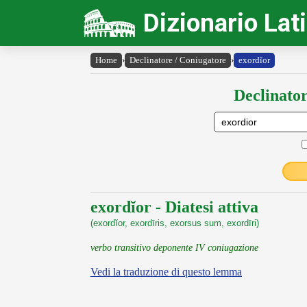
Dizionario Lat
Home
›
Declinatore / Coniugatore
›
exordĭor
Declinator
exordĭor - Diatesi attiva
(exordĭor, exordīris, exorsus sum, exordīri)
verbo transitivo deponente IV coniugazione
Vedi la traduzione di questo lemma