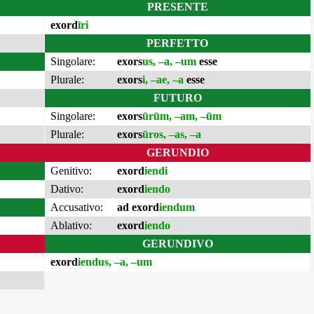
PRESENTE
exord
īri
PERFETTO
Singolare:
exors
us, –a, –um
esse
Plurale:
exors
i, –ae, –a
esse
FUTURO
Singolare:
exors
ūrūm, –am, –ūm
Plurale:
exors
ūros, –as, –a
GERUNDIO
Genitivo:
exord
iendi
Dativo:
exord
iendo
Accusativo:
ad exord
iendum
Ablativo:
exord
iendo
GERUNDIVO
exord
iendus, –a, –um