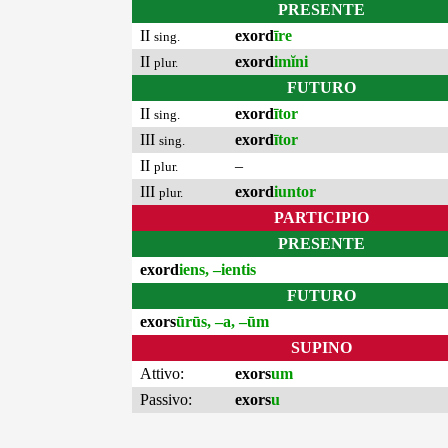
PRESENTE
II
exord
īre
sing.
II
exord
imĭni
plur.
FUTURO
II
exord
ītor
sing.
III
exord
ītor
sing.
II
–
plur.
III
exord
iuntor
plur.
PARTICIPIO
PRESENTE
exord
iens, –ientis
FUTURO
exors
ūrūs, –a, –ūm
SUPINO
Attivo:
exors
um
Passivo:
exors
u