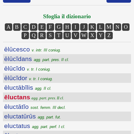
Sfoglia il dizionario
A
B
C
D
E
F
G
H
I
J
K
L
M
N
O
P
Q
R
S
T
U
V
W
X
Y
Z
ēlūcesco
v. intr. III coniug.
ēlūcĭdans
agg. part. pres. II cl.
ēlūcĭdo
v. tr. I coniug.
ēlūcĭdor
v. tr. I coniug.
ēluctābĭlis
agg. II cl.
ēluctans
agg. part. pres. II cl.
ēluctātĭo
sost. femm. III decl.
eluctatūrūs
agg. part. fut.
eluctatus
agg. part. perf. I cl.