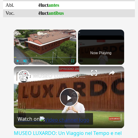
Abl.
ēluct
antes
Voc.
ēluct
antibus
×
Now Playing
×
Play
Unmute
Fullscreen
MUSEO LUXARDO: Un Viaggio nel Tempo e nel Gusto
Play
Watch on
Video
MUSEO LUXARDO: Un Viaggio nel Tempo e nel