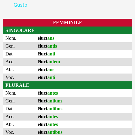
Gusto
FEMMINILE
SINGOLARE
Nom.
ēluct
ans
Gen.
ēluct
antis
Dat.
ēluct
anti
Acc.
ēluct
antem
Abl.
ēluct
ans
Voc.
ēluct
anti
PLURALE
Nom.
ēluct
antes
Gen.
ēluct
antium
Dat.
ēluct
antibus
Acc.
ēluct
antes
Abl.
ēluct
antes
Voc.
ēluct
antibus