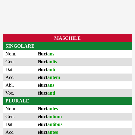
MASCHILE
SINGOLARE
Nom.
ēluct
ans
Gen.
ēluct
antis
Dat.
ēluct
anti
Acc.
ēluct
antem
Abl.
ēluct
ans
Voc.
ēluct
anti
PLURALE
Nom.
ēluct
antes
Gen.
ēluct
antium
Dat.
ēluct
antibus
Acc.
ēluct
antes