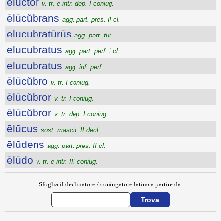
ēluctor
v. tr. e intr. dep. I coniug.
ēlūcŭbrans
agg. part. pres. II cl.
elucubratūrūs
agg. part. fut.
elucubratus
agg. part. perf. I cl.
elucubratus
agg. inf. perf.
ēlūcŭbro
v. tr. I coniug.
ēlūcŭbror
v. tr. I coniug.
ēlūcŭbror
v. tr. dep. I coniug.
ēlūcus
sost. masch. II decl.
ēlūdens
agg. part. pres. II cl.
ēlūdo
v. tr. e intr. III coniug.
Sfoglia il declinatore / coniugatore latino a partire da: