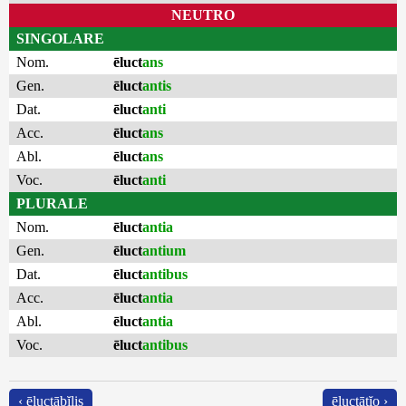
NEUTRO
SINGOLARE
Nom.
ēluct
ans
Gen.
ēluct
antis
Dat.
ēluct
anti
Acc.
ēluct
ans
Abl.
ēluct
ans
Voc.
ēluct
anti
PLURALE
Nom.
ēluct
antia
Gen.
ēluct
antium
Dat.
ēluct
antibus
Acc.
ēluct
antia
Abl.
ēluct
antia
Voc.
ēluct
antibus
‹ ēluctābĭlis
ēluctātĭo ›