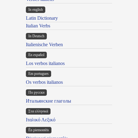
In english
Latin Dictionary
Italian Verbs
In Deutsch
Italienische Verben
En español
Los verbos italianos
Em portugues
Os verbos italianos
По русски
Итальянские глаголы
Στα ελληνικά
Ιταλικό Λεξικό
Ën piemontèis