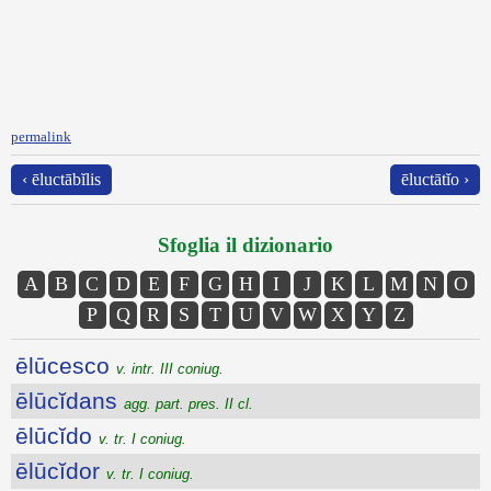
permalink
‹ ēluctābĭlis
ēluctātĭo ›
Sfoglia il dizionario
A
B
C
D
E
F
G
H
I
J
K
L
M
N
O
P
Q
R
S
T
U
V
W
X
Y
Z
ēlūcesco
v. intr. III coniug.
ēlūcĭdans
agg. part. pres. II cl.
ēlūcĭdo
v. tr. I coniug.
ēlūcĭdor
v. tr. I coniug.