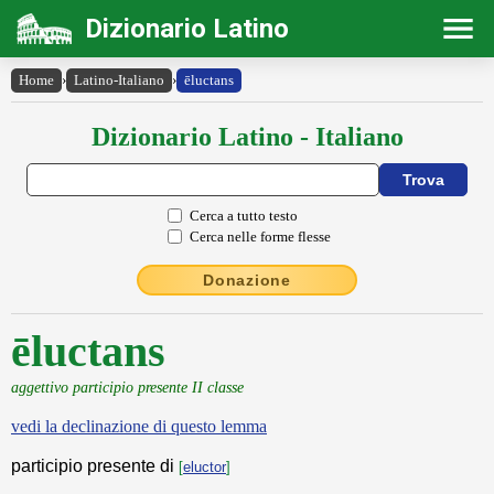
Dizionario Latino
Home
›
Latino-Italiano
›
ēluctans
Dizionario Latino - Italiano
Cerca a tutto testo
Cerca nelle forme flesse
Donazione
ēluctans
aggettivo participio presente II classe
vedi la declinazione di questo lemma
participio presente di
[
eluctor
]