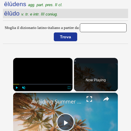
ēlūdens
agg. part. pres. II cl.
ēlūdo
v. tr. e intr. III coniug.
Sfoglia il dizionario latino-italiano a partire da:
×
Now Playing
×
Play
Unmute
Fullscreen
Avoiding Summer Skincare Mistakes: Common Pitfalls to Watch Out For
Play