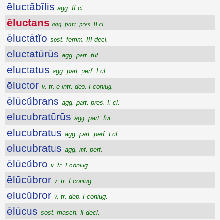
ēluctābĭlis
agg. II cl.
ēluctans
agg. part. pres. II cl.
ēluctātĭo
sost. femm. III decl.
eluctatūrūs
agg. part. fut.
eluctatus
agg. part. perf. I cl.
ēluctor
v. tr. e intr. dep. I coniug.
ēlūcŭbrans
agg. part. pres. II cl.
elucubratūrūs
agg. part. fut.
elucubratus
agg. part. perf. I cl.
elucubratus
agg. inf. perf.
ēlūcŭbro
v. tr. I coniug.
ēlūcŭbror
v. tr. I coniug.
ēlūcŭbror
v. tr. dep. I coniug.
ēlūcus
sost. masch. II decl.