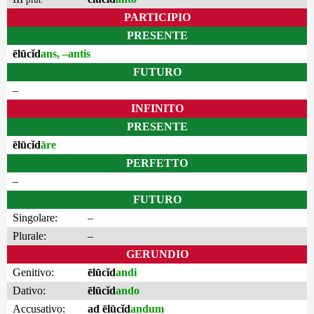
PARTICIPIO
PRESENTE
ēlūcĭd
ans, –antis
FUTURO
–
INFINITO
PRESENTE
ēlūcĭd
āre
PERFETTO
–
FUTURO
Singolare:
–
Plurale:
–
GERUNDIO
Genitivo:
ēlūcĭd
andi
Dativo:
ēlūcĭd
ando
Accusativo:
ad ēlūcĭd
andum