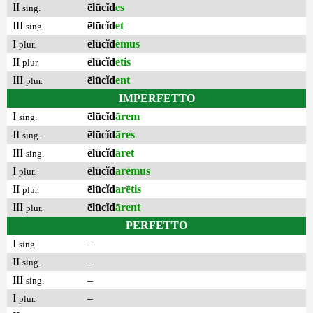
II
ēlūcĭd
es
sing.
III
ēlūcĭd
et
sing.
I
ēlūcĭd
ēmus
plur.
II
ēlūcĭd
ētis
plur.
III
ēlūcĭd
ent
plur.
IMPERFETTO
I
ēlūcĭd
ārem
sing.
II
ēlūcĭd
āres
sing.
III
ēlūcĭd
āret
sing.
I
ēlūcĭd
arēmus
plur.
II
ēlūcĭd
arētis
plur.
III
ēlūcĭd
ārent
plur.
PERFETTO
I
–
sing.
II
–
sing.
III
–
sing.
I
–
plur.