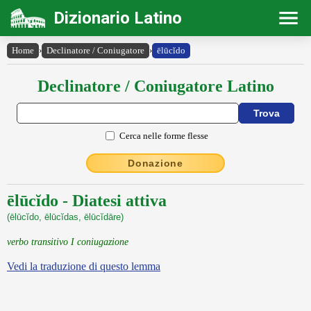
Dizionario Latino
Home
›
Declinatore / Coniugatore
›
ēlūcĭdo
Declinatore / Coniugatore Latino
Cerca nelle forme flesse
Donazione
ēlūcĭdo - Diatesi attiva
(ēlūcĭdo, ēlūcĭdas, ēlūcĭdāre)
verbo transitivo I coniugazione
Vedi la traduzione di questo lemma