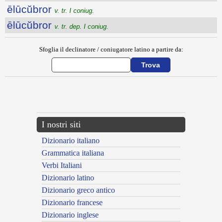
ēlūcŭbror
v. tr. I coniug.
ēlūcŭbror
v. tr. dep. I coniug.
Sfoglia il declinatore / coniugatore latino a partire da:
{{ID:ELUCIDO100}}
---CACHE---
I nostri siti
Dizionario italiano
Grammatica italiana
Verbi Italiani
Dizionario latino
Dizionario greco antico
Dizionario francese
Dizionario inglese