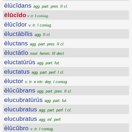
ēlūcĭdans
agg. part. pres. II cl.
ēlūcĭdo
v. tr. I coniug.
ēlūcĭdor
v. tr. I coniug.
ēluctābĭlis
agg. II cl.
ēluctans
agg. part. pres. II cl.
ēluctātĭo
sost. femm. III decl.
eluctatūrūs
agg. part. fut.
eluctatus
agg. part. perf. I cl.
ēluctor
v. tr. e intr. dep. I coniug.
ēlūcŭbrans
agg. part. pres. II cl.
elucubratūrūs
agg. part. fut.
elucubratus
agg. part. perf. I cl.
elucubratus
agg. inf. perf.
ēlūcŭbro
v. tr. I coniug.