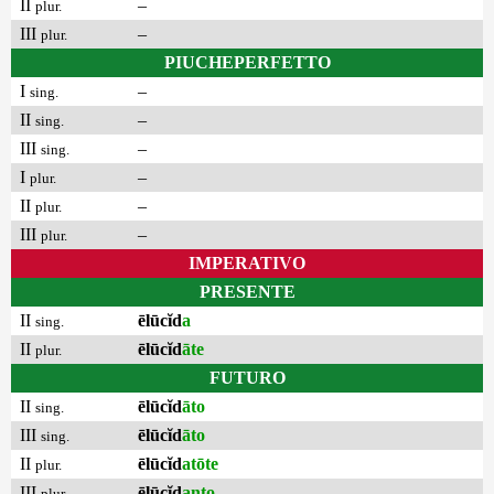
II
–
plur.
III
–
plur.
PIUCHEPERFETTO
I
–
sing.
II
–
sing.
III
–
sing.
I
–
plur.
II
–
plur.
III
–
plur.
IMPERATIVO
PRESENTE
II
ēlūcĭd
a
sing.
II
ēlūcĭd
āte
plur.
FUTURO
II
ēlūcĭd
āto
sing.
III
ēlūcĭd
āto
sing.
II
ēlūcĭd
atōte
plur.
III
ēlūcĭd
anto
plur.