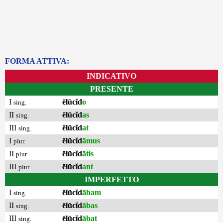
FORMA ATTIVA:
INDICATIVO
PRESENTE
I
ēlūcĭd
o
sing.
II
ēlūcĭd
as
sing.
III
ēlūcĭd
at
sing.
I
ēlūcĭd
āmus
plur.
II
ēlūcĭd
ātis
plur.
III
ēlūcĭd
ant
plur.
IMPERFETTO
I
ēlūcĭd
ābam
sing.
II
ēlūcĭd
ābas
sing.
III
ēlūcĭd
ābat
sing.