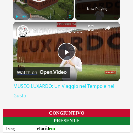
Now Playing
×
Play
Unmute
Fullscreen
MUSEO LUXARDO: Un Viaggio nel Tempo e nel Gusto
Play
Watch on
Video
MUSEO LUXARDO: Un Viaggio nel Tempo e nel
Gusto
CONGIUNTIVO
PRESENTE
I
ēlūcĭd
em
sing.