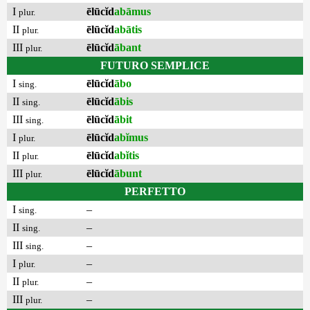
I
ēlūcĭd
abāmus
plur.
II
ēlūcĭd
abātis
plur.
III
ēlūcĭd
ābant
plur.
FUTURO SEMPLICE
I
ēlūcĭd
ābo
sing.
II
ēlūcĭd
ābis
sing.
III
ēlūcĭd
ābit
sing.
I
ēlūcĭd
abĭmus
plur.
II
ēlūcĭd
abĭtis
plur.
III
ēlūcĭd
ābunt
plur.
PERFETTO
I
–
sing.
II
–
sing.
III
–
sing.
I
–
plur.
II
–
plur.
III
–
plur.