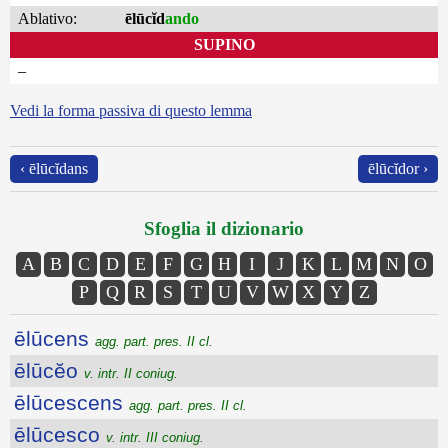
Ablativo:
ēlūcĭd
ando
SUPINO
–
Vedi la forma passiva di questo lemma
‹ ēlūcĭdans
ēlūcĭdor ›
Sfoglia il dizionario
A
B
C
D
E
F
G
H
I
J
K
L
M
N
O
P
Q
R
S
T
U
V
W
X
Y
Z
ēlūcens
agg. part. pres. II cl.
ēlūcĕo
v. intr. II coniug.
ēlūcescens
agg. part. pres. II cl.
ēlūcesco
v. intr. III coniug.