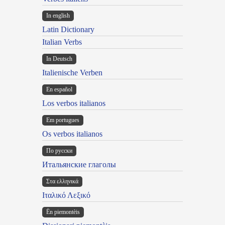
In english
Latin Dictionary
Italian Verbs
In Deutsch
Italienische Verben
En español
Los verbos italianos
Em portugues
Os verbos italianos
По русски
Итальянские глаголы
Στα ελληνικά
Ιταλικό Λεξικό
Ën piemontèis