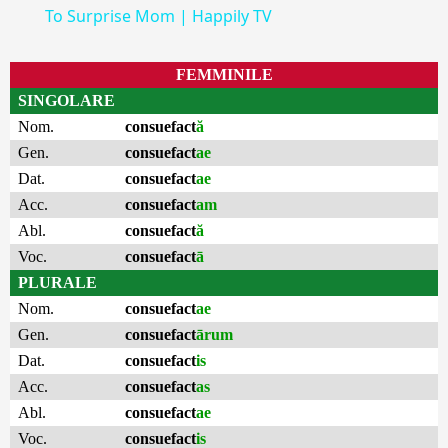
To Surprise Mom | Happily TV
FEMMINILE
SINGOLARE
Nom.
consuefact
ă
Gen.
consuefact
ae
Dat.
consuefact
ae
Acc.
consuefact
am
Abl.
consuefact
ă
Voc.
consuefact
ā
PLURALE
Nom.
consuefact
ae
Gen.
consuefact
ārum
Dat.
consuefact
is
Acc.
consuefact
as
Abl.
consuefact
ae
Voc.
consuefact
is