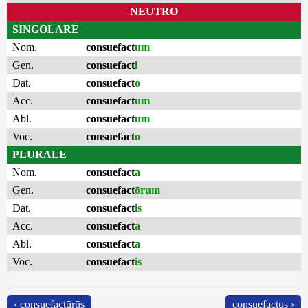
NEUTRO
SINGOLARE
Nom.
consuefact
um
Gen.
consuefact
i
Dat.
consuefact
o
Acc.
consuefact
um
Abl.
consuefact
um
Voc.
consuefact
o
PLURALE
Nom.
consuefact
a
Gen.
consuefact
ōrum
Dat.
consuefact
is
Acc.
consuefact
a
Abl.
consuefact
a
Voc.
consuefact
is
‹ consuefactūrūs
consuefactus ›