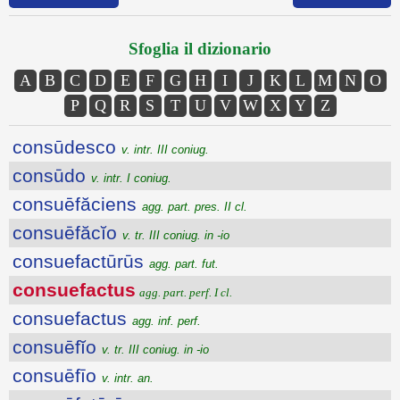
Sfoglia il dizionario
A
B
C
D
E
F
G
H
I
J
K
L
M
N
O
P
Q
R
S
T
U
V
W
X
Y
Z
consūdesco
v. intr. III coniug.
consūdo
v. intr. I coniug.
consuēfăciens
agg. part. pres. II cl.
consuēfăcĭo
v. tr. III coniug. in -io
consuefactūrūs
agg. part. fut.
consuefactus
agg. part. perf. I cl.
consuefactus
agg. inf. perf.
consuēfĭo
v. tr. III coniug. in -io
consuēfīo
v. intr. an.