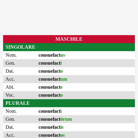
MASCHILE
SINGOLARE
Nom.
consuefact
us
Gen.
consuefact
i
Dat.
consuefact
o
Acc.
consuefact
um
Abl.
consuefact
e
Voc.
consuefact
o
PLURALE
Nom.
consuefact
i
Gen.
consuefact
ōrum
Dat.
consuefact
is
Acc.
consuefact
os