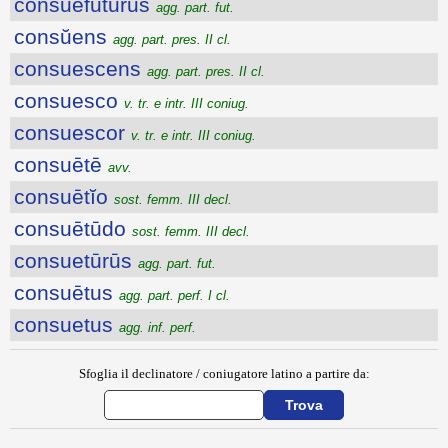
consuēfutūrūs
agg. part. fut.
consŭens
agg. part. pres. II cl.
consuescens
agg. part. pres. II cl.
consuesco
v. tr. e intr. III coniug.
consuescor
v. tr. e intr. III coniug.
consuētē
avv.
consuētĭo
sost. femm. III decl.
consuētūdo
sost. femm. III decl.
consuetūrūs
agg. part. fut.
consuētus
agg. part. perf. I cl.
consuetus
agg. inf. perf.
Sfoglia il declinatore / coniugatore latino a partire da: