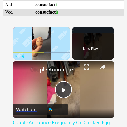
Abl.
consuefact
i
Voc.
consuefact
is
×
Now Playing
×
Play
Unmute
Fullscreen
Couple Announce Pregnancy On Chicken Egg To Surprise Mom | Happily TV
Play
Watch on
Video
Couple Announce Pregnancy On Chicken Egg