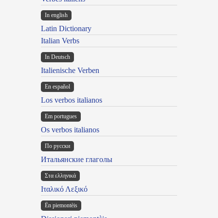
In english
Latin Dictionary
Italian Verbs
In Deutsch
Italienische Verben
En español
Los verbos italianos
Em portugues
Os verbos italianos
По русски
Итальянские глаголы
Στα ελληνικά
Ιταλικό Λεξικό
Ën piemontèis