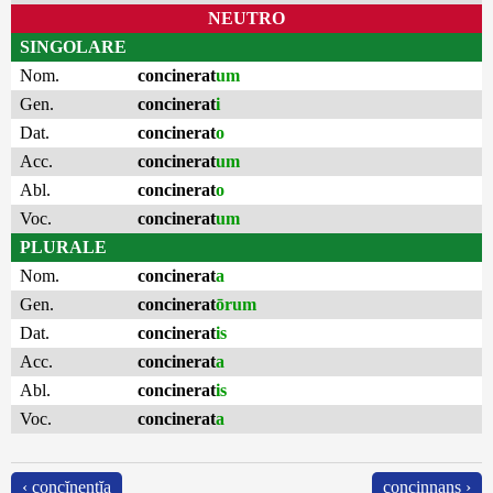
NEUTRO
SINGOLARE
Nom.
concinerat
um
Gen.
concinerat
i
Dat.
concinerat
o
Acc.
concinerat
um
Abl.
concinerat
o
Voc.
concinerat
um
PLURALE
Nom.
concinerat
a
Gen.
concinerat
ōrum
Dat.
concinerat
is
Acc.
concinerat
a
Abl.
concinerat
is
Voc.
concinerat
a
‹ concĭnentĭa
concinnans ›