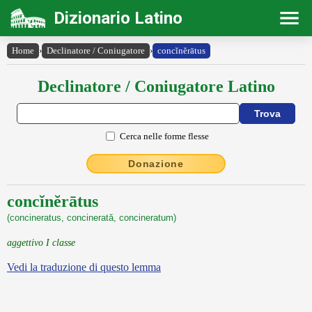
Dizionario Latino
Home
›
Declinatore / Coniugatore
›
concĭnĕrātus
Declinatore / Coniugatore Latino
Cerca nelle forme flesse
Donazione
concĭnĕrātus
(concineratus, concinerată, concineratum)
aggettivo I classe
Vedi la traduzione di questo lemma