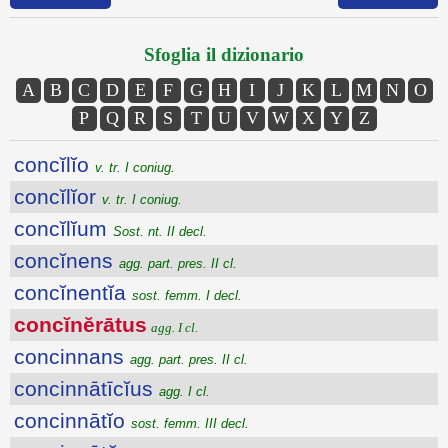
Sfoglia il dizionario
A
B
C
D
E
F
G
H
I
J
K
L
M
N
O
P
Q
R
S
T
U
V
W
X
Y
Z
concĭlĭo
v. tr. I coniug.
concĭlĭor
v. tr. I coniug.
concĭlĭum
Sost. nt. II decl.
concĭnens
agg. part. pres. II cl.
concĭnentĭa
sost. femm. I decl.
concĭnĕrātus
agg. I cl.
concinnans
agg. part. pres. II cl.
concinnātīcĭus
agg. I cl.
concinnātĭo
sost. femm. III decl.