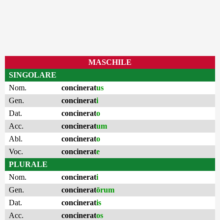
MASCHILE
SINGOLARE
Nom.
concinerat
us
Gen.
concinerat
i
Dat.
concinerat
o
Acc.
concinerat
um
Abl.
concinerat
o
Voc.
concinerat
e
PLURALE
Nom.
concinerat
i
Gen.
concinerat
ōrum
Dat.
concinerat
is
Acc.
concinerat
os