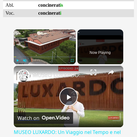
Abl.
concinerat
is
Voc.
concinerat
i
×
Now Playing
×
Play
Unmute
Fullscreen
MUSEO LUXARDO: Un Viaggio nel Tempo e nel Gusto
Play
Watch on
Video
MUSEO LUXARDO: Un Viaggio nel Tempo e nel