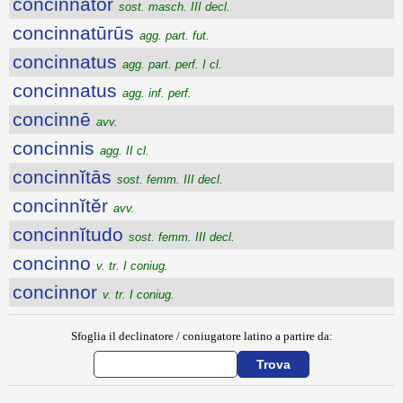
concinnātŏr
sost. masch. III decl.
concinnatūrūs
agg. part. fut.
concinnatus
agg. part. perf. I cl.
concinnatus
agg. inf. perf.
concinnē
avv.
concinnis
agg. II cl.
concinnĭtās
sost. femm. III decl.
concinnĭtĕr
avv.
concinnĭtudo
sost. femm. III decl.
concinno
v. tr. I coniug.
concinnor
v. tr. I coniug.
Sfoglia il declinatore / coniugatore latino a partire da: