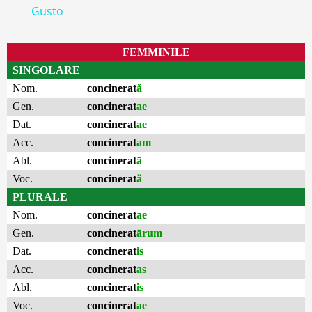
Gusto
FEMMINILE
SINGOLARE
Nom.
concinerat
ă
Gen.
concinerat
ae
Dat.
concinerat
ae
Acc.
concinerat
am
Abl.
concinerat
ā
Voc.
concinerat
ă
PLURALE
Nom.
concinerat
ae
Gen.
concinerat
ārum
Dat.
concinerat
is
Acc.
concinerat
as
Abl.
concinerat
is
Voc.
concinerat
ae