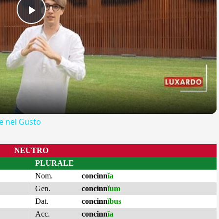
Play
Video
 nel Gusto
NEUTRO
PLURALE
Nom.
concinn
ĭa
Gen.
concinn
ĭum
Dat.
concinn
ĭbus
Acc.
concinn
ĭa