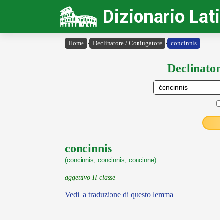
Dizionario Lat
Home
›
Declinatore / Coniugatore
›
concinnis
Declinator
concinnis
(concinnis, concinnis, concinne)
aggettivo II classe
Vedi la traduzione di questo lemma