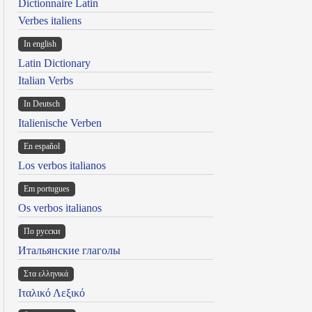
Dictionnaire Latin
Verbes italiens
In english
Latin Dictionary
Italian Verbs
In Deutsch
Italienische Verben
En español
Los verbos italianos
Em portugues
Os verbos italianos
По русски
Итальянские глаголы
Στα ελληνικά
Ιταλικό Λεξικό