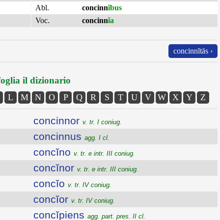
Abl.
concinn
ĭbus
Voc.
concinn
ĭa
concinnĭtās ›
oglia il dizionario
L
M
N
O
P
Q
R
S
T
U
V
W
X
Y
Z
concinnor
v. tr. I coniug.
concinnus
agg. I cl.
concĭno
v. tr. e intr. III coniug.
concĭnor
v. tr. e intr. III coniug.
concĭo
v. tr. IV coniug.
concĭor
v. tr. IV coniug.
concĭpiens
agg. part. pres. II cl.