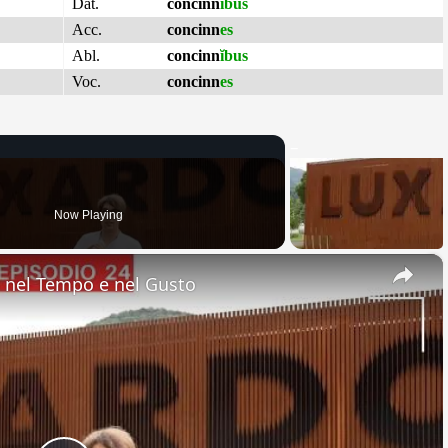
Dat.
concinn
ĭbus
Acc.
concinn
es
Abl.
concinn
ĭbus
Voc.
concinn
es
Now Playing
×
nel Tempo e nel Gusto