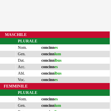
MASCHILE
PLURALE
Nom.
concinn
es
Gen.
concinn
ĭum
Dat.
concinn
ĭbus
Acc.
concinn
es
Abl.
concinn
ĭbus
Voc.
concinn
es
FEMMINILE
PLURALE
Nom.
concinn
es
Gen.
concinn
ĭum