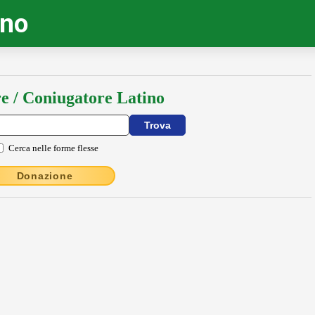
ino
e / Coniugatore Latino
Cerca nelle forme flesse
Donazione