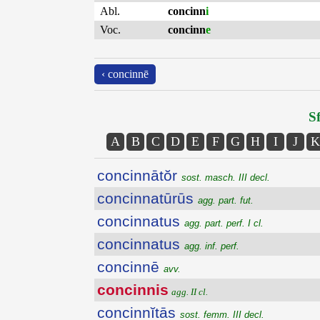
Abl.
concinn
i
Voc.
concinn
e
‹ concinnē
Sf
A
B
C
D
E
F
G
H
I
J
K
concinnātŏr
sost. masch. III decl.
concinnatūrūs
agg. part. fut.
concinnatus
agg. part. perf. I cl.
concinnatus
agg. inf. perf.
concinnē
avv.
concinnis
agg. II cl.
concinnĭtās
sost. femm. III decl.