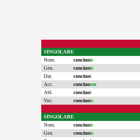
SINGOLARE
Nom.
concinn
is
Gen.
concinn
is
Dat.
concinn
i
Acc.
concinn
em
Abl.
concinn
i
Voc.
concinn
is
SINGOLARE
Nom.
concinn
is
Gen.
concinn
is