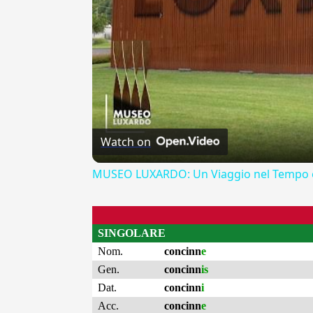
Watch on
MUSEO LUXARDO: Un Viaggio nel Tempo e
SINGOLARE
Nom.
concinn
e
Gen.
concinn
is
Dat.
concinn
i
Acc.
concinn
e