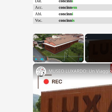
Dat.
concinn
i
Acc.
concinn
em
Abl.
concinn
i
Voc.
concinn
is
×
Play
Unmute
Fullscreen
MUSEO LUXARDO: Un Viaggio 