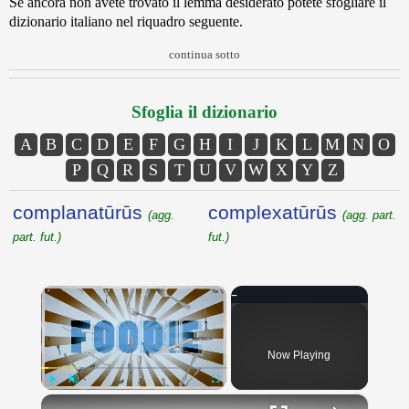
Se ancora non avete trovato il lemma desiderato potete sfogliare il
dizionario italiano nel riquadro seguente.
continua sotto
Sfoglia il dizionario
A
B
C
D
E
F
G
H
I
J
K
L
M
N
O
P
Q
R
S
T
U
V
W
X
Y
Z
complanatūrūs
complexatūrūs
(agg.
(agg. part.
part. fut.)
fut.)
×
Now Playing
×
Play
Unmute
Fullscreen