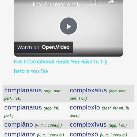
Five International Foods You Have To Try Before You Die
Play
Watch on
Video
Five International Foods You Have To Try
Before You Die
complanatus
complexatus
(agg. part.
(agg. part.
perf. I cl.)
perf. I cl.)
complanatus
complexĭo
(agg. inf.
(sost. femm. III
perf.)
decl.)
complāno
complexīvus
(v. tr. I coniug.)
(agg. I cl.)
complānor
complexo
(v. tr. I coniug.)
(v. tr. I coniug.)