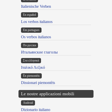
Italienische Verben
En español
Los verbos italianos
Em portugues
Os verbos italianos
По русски
Итальянские глаголы
Στα ελληνικά
Ιταλικό Λεξικό
Ën piemontèis
Dissionari piemontèis
Le nostre applicazioni mobili
Android
Dizionario italiano