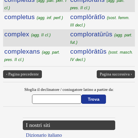
(agg. part. perf. I
(agg. part.
cl.)
pres. II cl.)
completus
complōrātĭo
(agg. inf. perf.)
(sost. femm.
III decl.)
complex
comploratūrūs
(agg. II cl.)
(agg. part.
fut.)
complexans
complōrātŭs
(agg. part.
(sost. masch.
pres. II cl.)
IV decl.)
‹ Pagina precedente
Pagina successiva ›
Sfoglia il declinatore / coniugatore latino a partire da:
I nostri siti
Dizionario italiano