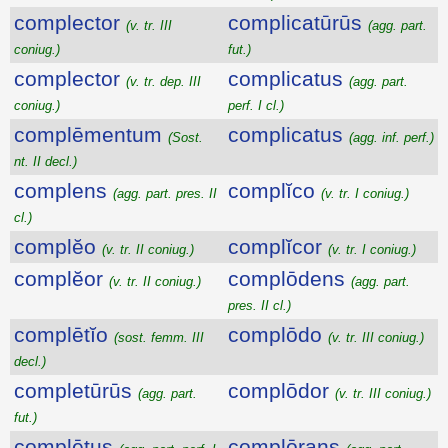
complector
complicatūrūs
(v. tr. III
(agg. part.
coniug.)
fut.)
complector
complicatus
(v. tr. dep. III
(agg. part.
coniug.)
perf. I cl.)
complēmentum
complicatus
(Sost.
(agg. inf. perf.)
nt. II decl.)
complens
complĭco
(agg. part. pres. II
(v. tr. I coniug.)
cl.)
complĕo
complĭcor
(v. tr. II coniug.)
(v. tr. I coniug.)
complĕor
complōdens
(v. tr. II coniug.)
(agg. part.
pres. II cl.)
complētĭo
complōdo
(sost. femm. III
(v. tr. III coniug.)
decl.)
completūrūs
complōdor
(agg. part.
(v. tr. III coniug.)
fut.)
complētus
complōrans