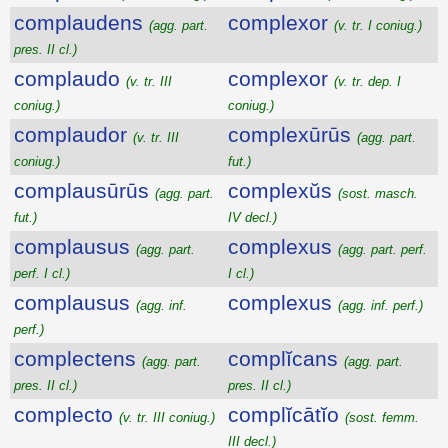
complaudens
complexor
(agg. part.
(v. tr. I coniug.)
pres. II cl.)
complaudo
complexor
(v. tr. III
(v. tr. dep. I
coniug.)
coniug.)
complaudor
complexūrūs
(v. tr. III
(agg. part.
coniug.)
fut.)
complausūrūs
complexŭs
(agg. part.
(sost. masch.
fut.)
IV decl.)
complausus
complexus
(agg. part.
(agg. part. perf.
perf. I cl.)
I cl.)
complausus
complexus
(agg. inf.
(agg. inf. perf.)
perf.)
complectens
complĭcans
(agg. part.
(agg. part.
pres. II cl.)
pres. II cl.)
complecto
complĭcātĭo
(v. tr. III coniug.)
(sost. femm.
III decl.)