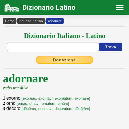
Dizionario Latino
Home
›
Italiano-Latino
›
adornare
Dizionario Italiano - Latino
Donazione
adornare
verbo transitivo
1
exorno
[exornas, exornavi, exornatum, exornāre]
2
orno
[ornas, ornavi, ornatum, ornāre]
3
decoro
[dĕcŏras, decoravi, decoratum, dĕcŏrāre]