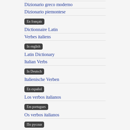
Dizionario greco moderno
Dizionario piemontese
En français
Dictionnaire Latin
Verbes italiens
In english
Latin Dictionary
Italian Verbs
In Deutsch
Italienische Verben
En español
Los verbos italianos
Em portugues
Os verbos italianos
По русски