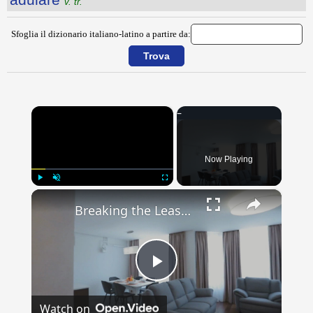
v. tr.
Sfoglia il dizionario italiano-latino a partire da:
×
Now Playing
×
Play
Unmute
Fullscreen
Breaking the Lease: Your Rights and Responsibilities as a Residential Renter
Play
Watch on