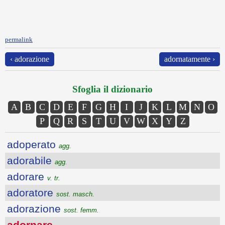
permalink
‹ adorazione
adornatamente ›
Sfoglia il dizionario
A
B
C
D
E
F
G
H
I
J
K
L
M
N
O
P
Q
R
S
T
U
V
W
X
Y
Z
adoperato
agg.
adorabile
agg.
adorare
v. tr.
adoratore
sost. masch.
adorazione
sost. femm.
adornare