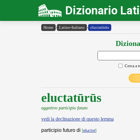
Dizionario Lat
Home
›
Latino-Italiano
›
eluctatūrūs
Diziona
Cerca a t
eluctatūrūs
aggettivo participio futuro
vedi la declinazione di questo lemma
participio futuro di
[
eluctor
]