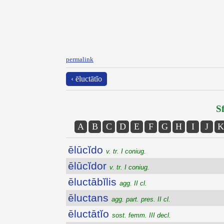
permalink
‹ ēluctātĭo
Sf
A
B
C
D
E
F
G
H
I
J
K
ēlūcĭdo
v. tr. I coniug.
ēlūcĭdor
v. tr. I coniug.
ēluctābĭlis
agg. II cl.
ēluctans
agg. part. pres. II cl.
ēluctātĭo
sost. femm. III decl.