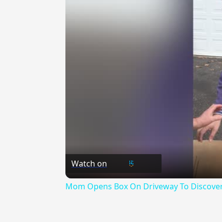
Watch on
Mom Opens Box On Driveway To Discover M
{{ID:ELUCTATURUS100}}