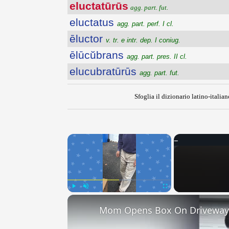
eluctatūrūs
agg. part. fut.
eluctatus
agg. part. perf. I cl.
ēluctor
v. tr. e intr. dep. I coniug.
ēlūcŭbrans
agg. part. pres. II cl.
elucubratūrūs
agg. part. fut.
Sfoglia il dizionario latino-italian
×
Play
Unmute
Fullscreen