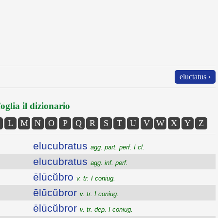
eluctatus ›
oglia il dizionario
L
M
N
O
P
Q
R
S
T
U
V
W
X
Y
Z
elucubratus
agg. part. perf. I cl.
elucubratus
agg. inf. perf.
ēlūcŭbro
v. tr. I coniug.
ēlūcŭbror
v. tr. I coniug.
ēlūcŭbror
v. tr. dep. I coniug.