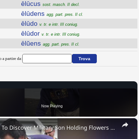
ēlūcus
sost. masch. II decl.
ēlūdens
agg. part. pres. II cl.
ēlūdo
v. tr. e intr. III coniug.
ēlūdor
v. tr. e intr. III coniug.
ēlŭens
agg. part. pres. II cl.
o a partire da:
Now Playing
×
Mom Opens Box On Driveway To Discover Military Son Holding Flowers | Happily TV