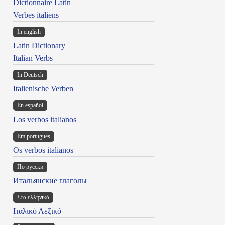
Dictionnaire Latin
Verbes italiens
In english
Latin Dictionary
Italian Verbs
In Deutsch
Italienische Verben
En español
Los verbos italianos
Em portugues
Os verbos italianos
По русски
Итальянские глаголы
Στα ελληνικά
Ιταλικό Λεξικό