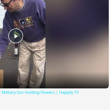
Play
Video
ilitary Son Holding Flowers | Happily TV