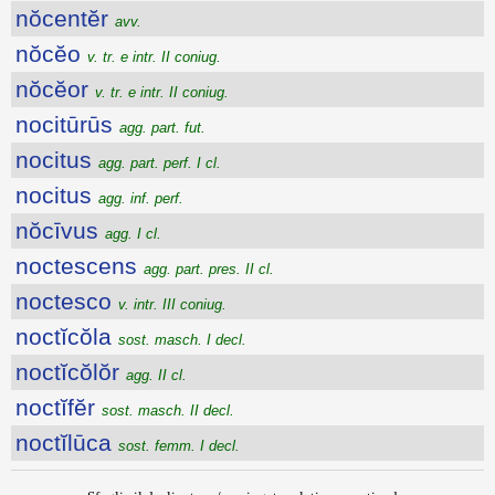
nŏcentĕr
avv.
nŏcĕo
v. tr. e intr. II coniug.
nŏcĕor
v. tr. e intr. II coniug.
nocitūrūs
agg. part. fut.
nocitus
agg. part. perf. I cl.
nocitus
agg. inf. perf.
nŏcīvus
agg. I cl.
noctescens
agg. part. pres. II cl.
noctesco
v. intr. III coniug.
noctĭcŏla
sost. masch. I decl.
noctĭcŏlŏr
agg. II cl.
noctĭfĕr
sost. masch. II decl.
noctĭlūca
sost. femm. I decl.