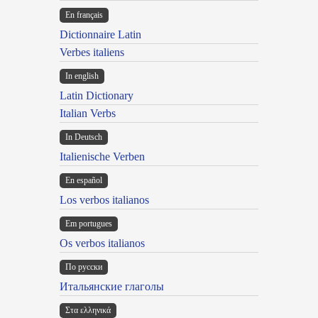
En français
Dictionnaire Latin
Verbes italiens
In english
Latin Dictionary
Italian Verbs
In Deutsch
Italienische Verben
En español
Los verbos italianos
Em portugues
Os verbos italianos
По русски
Итальянские глаголы
Στα ελληνικά