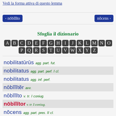
Vedi la forma attiva di questo lemma
‹ nōbĭlĭto
nŏcens ›
Sfoglia il dizionario
A
B
C
D
E
F
G
H
I
J
K
L
M
N
O
P
Q
R
S
T
U
V
W
X
Y
Z
nobilitatūrūs
agg. part. fut.
nobilitatus
agg. part. perf. I cl.
nobilitatus
agg. inf. perf.
nōbĭlĭtĕr
avv.
nōbĭlĭto
v. tr. I coniug.
nōbĭlĭtor
v. tr. I coniug.
nŏcens
agg. part. pres. II cl.