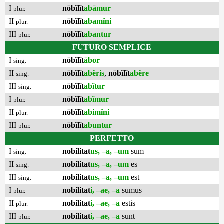
I
nōbĭlĭt
abāmur
plur.
II
nōbĭlĭt
abamĭni
plur.
III
nōbĭlĭt
abantur
plur.
FUTURO SEMPLICE
I
nōbĭlĭt
ābor
sing.
II
nōbĭlĭt
abĕris
,
nōbĭlĭt
abĕre
sing.
III
nōbĭlĭt
abĭtur
sing.
I
nōbĭlĭt
abĭmur
plur.
II
nōbĭlĭt
abimĭni
plur.
III
nōbĭlĭt
abuntur
plur.
PERFETTO
I
nobilitat
us, –a, –um
sum
sing.
II
nobilitat
us, –a, –um
es
sing.
III
nobilitat
us, –a, –um
est
sing.
I
nobilitat
i, –ae, –a
sumus
plur.
II
nobilitat
i, –ae, –a
estis
plur.
III
nobilitat
i, –ae, –a
sunt
plur.