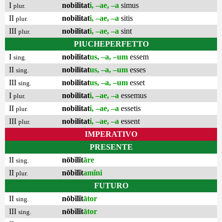
I
nobilitat
i, –ae, –a
simus
plur.
II
nobilitat
i, –ae, –a
sitis
plur.
III
nobilitat
i, –ae, –a
sint
plur.
PIUCHEPERFETTO
I
nobilitat
us, –a, –um
essem
sing.
II
nobilitat
us, –a, –um
esses
sing.
III
nobilitat
us, –a, –um
esset
sing.
I
nobilitat
i, –ae, –a
essemus
plur.
II
nobilitat
i, –ae, –a
essetis
plur.
III
nobilitat
i, –ae, –a
essent
plur.
IMPERATIVO
PRESENTE
II
nōbĭlĭt
āre
sing.
II
nōbĭlĭt
amĭni
plur.
FUTURO
II
nōbĭlĭt
ātor
sing.
III
nōbĭlĭt
ātor
sing.