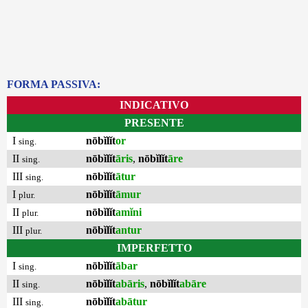
FORMA PASSIVA:
INDICATIVO
PRESENTE
I
nōbĭlĭt
or
sing.
II
nōbĭlĭt
āris
,
nōbĭlĭt
āre
sing.
III
nōbĭlĭt
ātur
sing.
I
nōbĭlĭt
āmur
plur.
II
nōbĭlĭt
amĭni
plur.
III
nōbĭlĭt
antur
plur.
IMPERFETTO
I
nōbĭlĭt
ābar
sing.
II
nōbĭlĭt
abāris
,
nōbĭlĭt
abāre
sing.
III
nōbĭlĭt
abātur
sing.