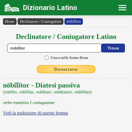
Dizionario Latino
Home
›
Declinatore / Coniugatore
›
nōbĭlĭtor
Declinatore / Coniugatore Latino
Cerca nelle forme flesse
Donazione
nōbĭlĭtor - Diatesi passiva
(nōbĭlĭto, nōbĭlĭtas, nobilitavi, nobilitatum, nōbĭlĭtāre)
verbo transitivo I coniugazione
Vedi la traduzione di questo lemma