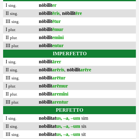
I
nōbĭlĭt
er
sing.
II
nōbĭlĭt
ēris
,
nōbĭlĭt
ēre
sing.
III
nōbĭlĭt
ētur
sing.
I
nōbĭlĭt
ēmur
plur.
II
nōbĭlĭt
emĭni
plur.
III
nōbĭlĭt
entur
plur.
IMPERFETTO
I
nōbĭlĭt
ārer
sing.
II
nōbĭlĭt
arēris
,
nōbĭlĭt
arēre
sing.
III
nōbĭlĭt
arētur
sing.
I
nōbĭlĭt
arēmur
plur.
II
nōbĭlĭt
aremĭni
plur.
III
nōbĭlĭt
arentur
plur.
PERFETTO
I
nobilitat
us, –a, –um
sim
sing.
II
nobilitat
us, –a, –um
sis
sing.
III
nobilitat
us, –a, –um
sit
sing.