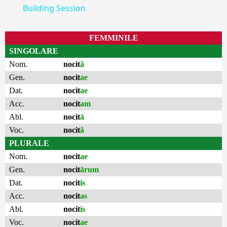
Building Session
FEMMINILE
SINGOLARE
Nom.
nocit
ă
Gen.
nocit
ae
Dat.
nocit
ae
Acc.
nocit
am
Abl.
nocit
ā
Voc.
nocit
ă
PLURALE
Nom.
nocit
ae
Gen.
nocit
ārum
Dat.
nocit
is
Acc.
nocit
as
Abl.
nocit
is
Voc.
nocit
ae