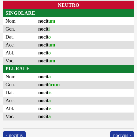
NEUTRO
SINGOLARE
Nom.
nocit
um
Gen.
nocit
i
Dat.
nocit
o
Acc.
nocit
um
Abl.
nocit
o
Voc.
nocit
um
PLURALE
Nom.
nocit
a
Gen.
nocit
ōrum
Dat.
nocit
is
Acc.
nocit
a
Abl.
nocit
is
Voc.
nocit
a
‹ nocitus
nŏcīvus ›