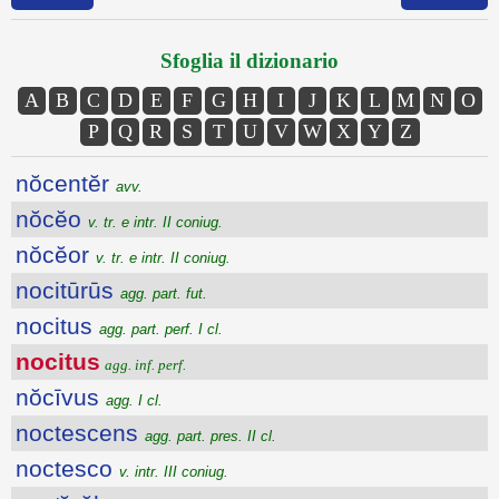
Sfoglia il dizionario
A
B
C
D
E
F
G
H
I
J
K
L
M
N
O
P
Q
R
S
T
U
V
W
X
Y
Z
nŏcentĕr
avv.
nŏcĕo
v. tr. e intr. II coniug.
nŏcĕor
v. tr. e intr. II coniug.
nocitūrūs
agg. part. fut.
nocitus
agg. part. perf. I cl.
nocitus
agg. inf. perf.
nŏcīvus
agg. I cl.
noctescens
agg. part. pres. II cl.
noctesco
v. intr. III coniug.