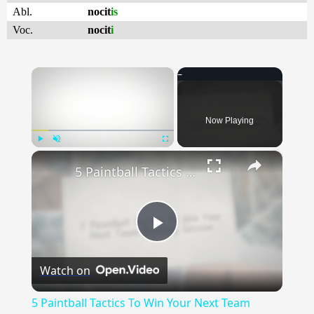
Abl.
nocit
is
Voc.
nocit
i
×
Now Playing
×
Play
Unmute
Fullscreen
5 Paintball Tactics To Win Your Next Team Building Session
Play
Watch on
Video
5 Paintball Tactics To Win Your Next Team