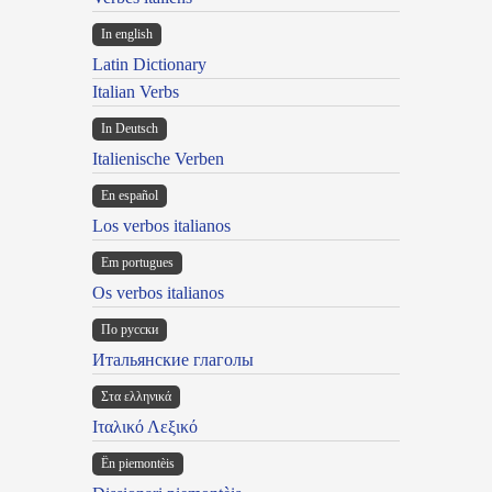
In english
Latin Dictionary
Italian Verbs
In Deutsch
Italienische Verben
En español
Los verbos italianos
Em portugues
Os verbos italianos
По русски
Итальянские глаголы
Στα ελληνικά
Ιταλικό Λεξικό
Ën piemontèis