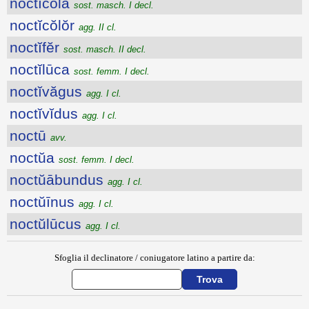
noctĭcŏla
sost. masch. I decl.
noctĭcŏlŏr
agg. II cl.
noctĭfĕr
sost. masch. II decl.
noctĭlūca
sost. femm. I decl.
noctĭvăgus
agg. I cl.
noctĭvĭdus
agg. I cl.
noctū
avv.
noctŭa
sost. femm. I decl.
noctŭābundus
agg. I cl.
noctŭīnus
agg. I cl.
noctŭlūcus
agg. I cl.
Sfoglia il declinatore / coniugatore latino a partire da: