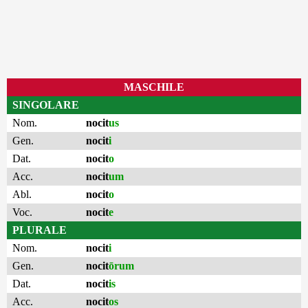
MASCHILE
SINGOLARE
Nom.
nocit
us
Gen.
nocit
i
Dat.
nocit
o
Acc.
nocit
um
Abl.
nocit
o
Voc.
nocit
e
PLURALE
Nom.
nocit
i
Gen.
nocit
ōrum
Dat.
nocit
is
Acc.
nocit
os