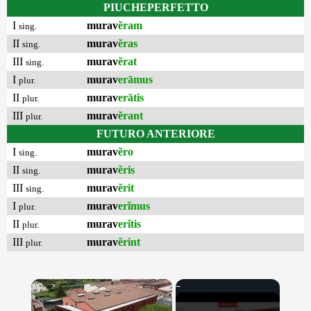
PIUCHEPERFETTO
I
murav
ĕram
sing.
II
murav
ĕras
sing.
III
murav
ĕrat
sing.
I
murav
erāmus
plur.
II
murav
erātis
plur.
III
murav
ĕrant
plur.
FUTURO ANTERIORE
I
murav
ĕro
sing.
II
murav
ĕris
sing.
III
murav
ĕrit
sing.
I
murav
erĭmus
plur.
II
murav
erĭtis
plur.
III
murav
ĕrint
plur.
×