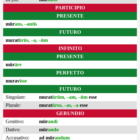
PARTICIPIO
PRESENTE
mūr
ans, –antis
FUTURO
murat
ūrūs, –a, –ūm
INFINITO
PRESENTE
mūr
āre
PERFETTO
murav
isse
FUTURO
Singolare:
murat
ūrūm, –am, –ūm
esse
Plurale:
murat
ūros, –as, –a
esse
GERUNDIO
Genitivo:
mūr
andi
Dativo:
mūr
ando
Accusativo:
ad mūr
andum