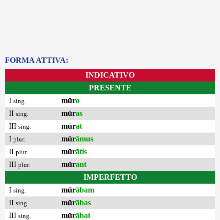
FORMA ATTIVA:
INDICATIVO
PRESENTE
I
mūr
o
sing.
II
mūr
as
sing.
III
mūr
at
sing.
I
mūr
āmus
plur.
II
mūr
ātis
plur.
III
mūr
ant
plur.
IMPERFETTO
I
mūr
ābam
sing.
II
mūr
ābas
sing.
III
mūr
ābat
sing.