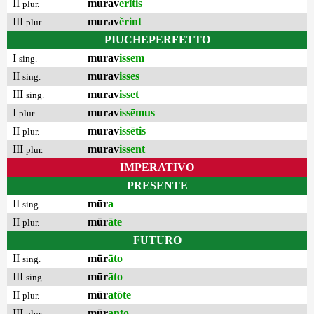
II
murav
erĭtis
plur.
III
murav
ĕrint
plur.
PIUCHEPERFETTO
I
murav
issem
sing.
II
murav
isses
sing.
III
murav
isset
sing.
I
murav
issēmus
plur.
II
murav
issētis
plur.
III
murav
issent
plur.
IMPERATIVO
PRESENTE
II
mūr
a
sing.
II
mūr
āte
plur.
FUTURO
II
mūr
āto
sing.
III
mūr
āto
sing.
II
mūr
atōte
plur.
III
mūr
anto
plur.