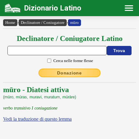
Dizionario Latino
Home
›
Declinatore / Coniugatore
›
mūro
Declinatore / Coniugatore Latino
Cerca nelle forme flesse
Donazione
mūro - Diatesi attiva
(mūro, mūras, muravi, muratum, mūrāre)
verbo transitivo I coniugazione
Vedi la traduzione di questo lemma