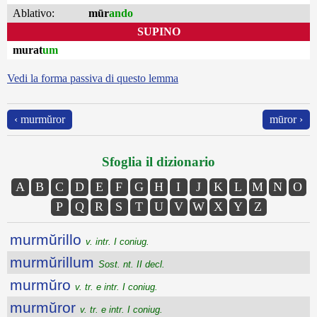
Ablativo:
mūr
ando
SUPINO
murat
um
Vedi la forma passiva di questo lemma
‹ murmŭror
mūror ›
Sfoglia il dizionario
A
B
C
D
E
F
G
H
I
J
K
L
M
N
O
P
Q
R
S
T
U
V
W
X
Y
Z
murmŭrillo
v. intr. I coniug.
murmŭrillum
Sost. nt. II decl.
murmŭro
v. tr. e intr. I coniug.
murmŭror
v. tr. e intr. I coniug.