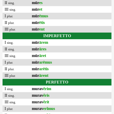
II
mūr
es
sing.
III
mūr
et
sing.
I
mūr
ēmus
plur.
II
mūr
ētis
plur.
III
mūr
ent
plur.
IMPERFETTO
I
mūr
ārem
sing.
II
mūr
āres
sing.
III
mūr
āret
sing.
I
mūr
arēmus
plur.
II
mūr
arētis
plur.
III
mūr
ārent
plur.
PERFETTO
I
murav
ĕrim
sing.
II
murav
ĕris
sing.
III
murav
ĕrit
sing.
I
murav
erĭmus
plur.