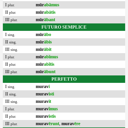
I
mūr
abāmus
plur.
II
mūr
abātis
plur.
III
mūr
ābant
plur.
FUTURO SEMPLICE
I
mūr
ābo
sing.
II
mūr
ābis
sing.
III
mūr
ābit
sing.
I
mūr
abĭmus
plur.
II
mūr
abĭtis
plur.
III
mūr
ābunt
plur.
PERFETTO
I
murav
i
sing.
II
murav
isti
sing.
III
murav
it
sing.
I
murav
ĭmus
plur.
II
murav
istis
plur.
III
murav
ērunt
,
murav
ēre
plur.