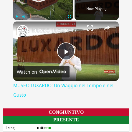
Now Playing
×
Play
Unmute
Fullscreen
MUSEO LUXARDO: Un Viaggio nel Tempo e nel Gusto
Play
Watch on
Video
MUSEO LUXARDO: Un Viaggio nel Tempo e nel
Gusto
CONGIUNTIVO
PRESENTE
I
mūr
em
sing.