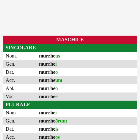
MASCHILE
SINGOLARE
Nom.
murrhe
us
Gen.
murrhe
i
Dat.
murrhe
o
Acc.
murrhe
um
Abl.
murrhe
o
Voc.
murrhe
e
PLURALE
Nom.
murrhe
i
Gen.
murrhe
ōrum
Dat.
murrhe
is
Acc.
murrhe
os