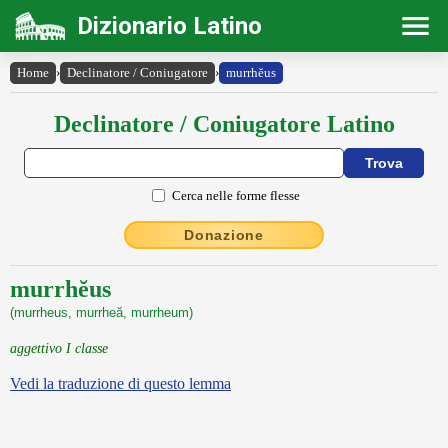
Dizionario Latino
Home
›
Declinatore / Coniugatore
›
murrhĕus
Declinatore / Coniugatore Latino
Cerca nelle forme flesse
Donazione
murrhĕus
(murrheus, murrheă, murrheum)
aggettivo I classe
Vedi la traduzione di questo lemma