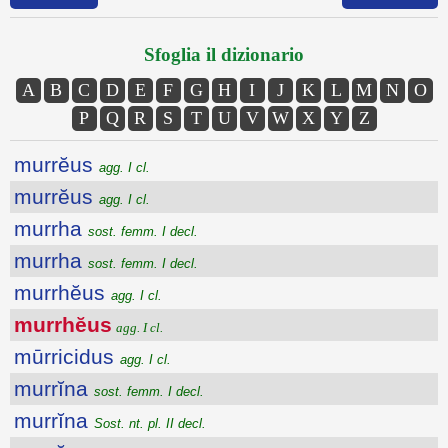
Sfoglia il dizionario
A
B
C
D
E
F
G
H
I
J
K
L
M
N
O
P
Q
R
S
T
U
V
W
X
Y
Z
murrĕus
agg. I cl.
murrĕus
agg. I cl.
murrha
sost. femm. I decl.
murrha
sost. femm. I decl.
murrhĕus
agg. I cl.
murrhĕus
agg. I cl.
mūrricidus
agg. I cl.
murrĭna
sost. femm. I decl.
murrĭna
Sost. nt. pl. II decl.