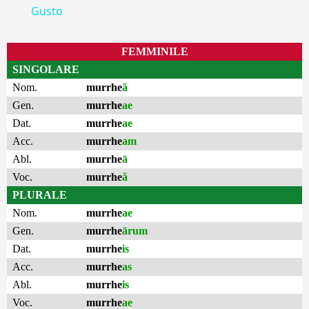
Gusto
FEMMINILE
SINGOLARE
Nom.
murrhe
ă
Gen.
murrhe
ae
Dat.
murrhe
ae
Acc.
murrhe
am
Abl.
murrhe
ā
Voc.
murrhe
ă
PLURALE
Nom.
murrhe
ae
Gen.
murrhe
ārum
Dat.
murrhe
is
Acc.
murrhe
as
Abl.
murrhe
is
Voc.
murrhe
ae