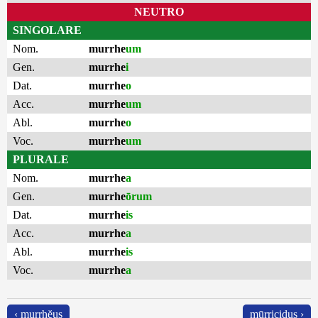
NEUTRO
SINGOLARE
Nom.
murrhe
um
Gen.
murrhe
i
Dat.
murrhe
o
Acc.
murrhe
um
Abl.
murrhe
o
Voc.
murrhe
um
PLURALE
Nom.
murrhe
a
Gen.
murrhe
ōrum
Dat.
murrhe
is
Acc.
murrhe
a
Abl.
murrhe
is
Voc.
murrhe
a
‹ murrhĕus
mūrricidus ›