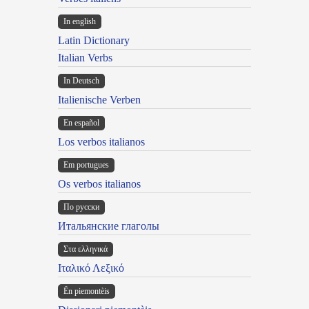
In english
Latin Dictionary
Italian Verbs
In Deutsch
Italienische Verben
En español
Los verbos italianos
Em portugues
Os verbos italianos
По русски
Итальянские глаголы
Στα ελληνικά
Ιταλικό Λεξικό
Ën piemontèis