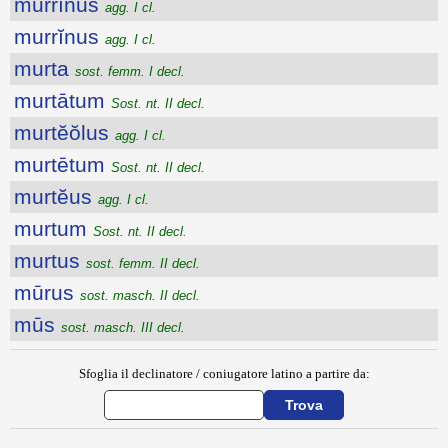
murrĭnus
agg. I cl.
murrĭnus
agg. I cl.
murta
sost. femm. I decl.
murtātum
Sost. nt. II decl.
murtĕŏlus
agg. I cl.
murtētum
Sost. nt. II decl.
murtĕus
agg. I cl.
murtum
Sost. nt. II decl.
murtus
sost. femm. II decl.
mūrus
sost. masch. II decl.
mūs
sost. masch. III decl.
Sfoglia il declinatore / coniugatore latino a partire da: