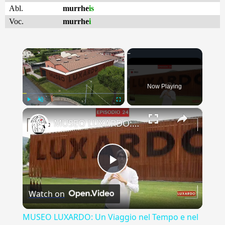
Abl.
murrhe
is
Voc.
murrhe
i
×
Now Playing
×
Play
Unmute
Fullscreen
MUSEO LUXARDO: Un Viaggio nel Tempo e nel Gusto
Play
Watch on
Video
MUSEO LUXARDO: Un Viaggio nel Tempo e nel