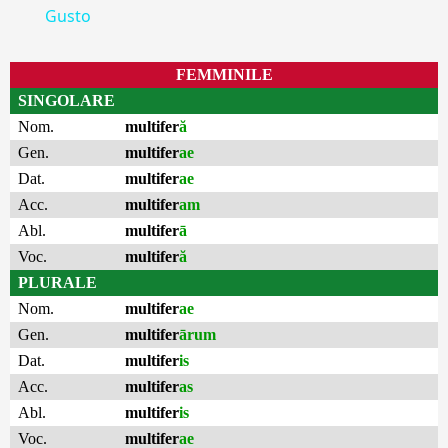
Gusto
FEMMINILE
SINGOLARE
Nom.
multifer
ă
Gen.
multifer
ae
Dat.
multifer
ae
Acc.
multifer
am
Abl.
multifer
ā
Voc.
multifer
ă
PLURALE
Nom.
multifer
ae
Gen.
multifer
ārum
Dat.
multifer
is
Acc.
multifer
as
Abl.
multifer
is
Voc.
multifer
ae