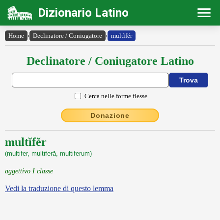
Dizionario Latino
Home
›
Declinatore / Coniugatore
›
multĭfĕr
Declinatore / Coniugatore Latino
Cerca nelle forme flesse
Donazione
multĭfĕr
(multifer, multiferă, multiferum)
aggettivo I classe
Vedi la traduzione di questo lemma