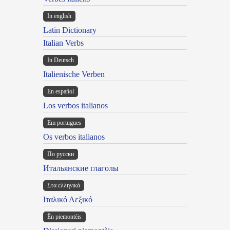
In english
Latin Dictionary
Italian Verbs
In Deutsch
Italienische Verben
En español
Los verbos italianos
Em portugues
Os verbos italianos
По русски
Итальянские глаголы
Στα ελληνικά
Ιταλικό Λεξικό
Ën piemontèis