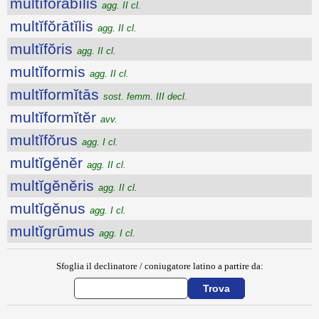
multĭfŏrābĭlis
agg. II cl.
multĭfŏrātĭlis
agg. II cl.
multĭfŏris
agg. II cl.
multĭformis
agg. II cl.
multĭformĭtās
sost. femm. III decl.
multĭformĭtĕr
avv.
multĭfŏrus
agg. I cl.
multĭgĕnĕr
agg. II cl.
multĭgĕnĕris
agg. II cl.
multĭgĕnus
agg. I cl.
multĭgrūmus
agg. I cl.
Sfoglia il declinatore / coniugatore latino a partire da: