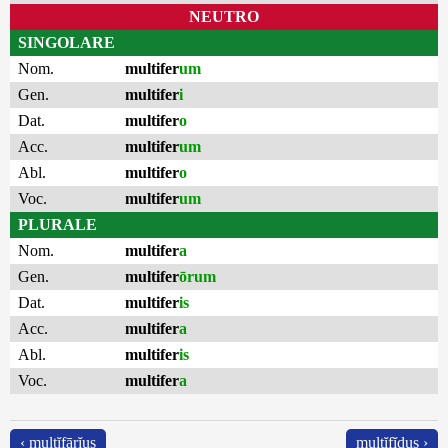
NEUTRO
SINGOLARE
Nom.
multifer
um
Gen.
multifer
i
Dat.
multifer
o
Acc.
multifer
um
Abl.
multifer
o
Voc.
multifer
um
PLURALE
Nom.
multifer
a
Gen.
multifer
ōrum
Dat.
multifer
is
Acc.
multifer
a
Abl.
multifer
is
Voc.
multifer
a
‹ multĭfārĭus
multĭfĭdus ›