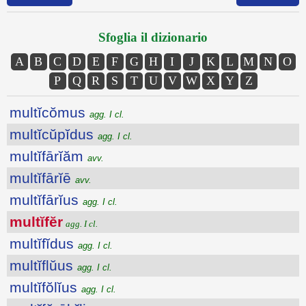
Sfoglia il dizionario
A
B
C
D
E
F
G
H
I
J
K
L
M
N
O
P
Q
R
S
T
U
V
W
X
Y
Z
multĭcŏmus
agg. I cl.
multĭcŭpĭdus
agg. I cl.
multĭfārĭăm
avv.
multĭfārĭē
avv.
multĭfārĭus
agg. I cl.
multĭfĕr
agg. I cl.
multĭfĭdus
agg. I cl.
multĭflŭus
agg. I cl.
multĭfŏlĭus
agg. I cl.