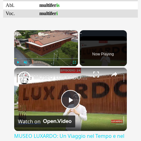
Abl.
multifer
is
Voc.
multifer
i
×
Now Playing
×
Play
Unmute
Fullscreen
MUSEO LUXARDO: Un Viaggio nel Tempo e nel Gusto
Play
Watch on
Video
MUSEO LUXARDO: Un Viaggio nel Tempo e nel