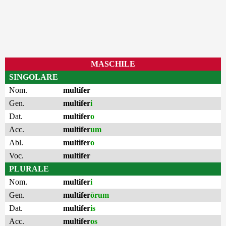
MASCHILE
SINGOLARE
Nom.
multifer
Gen.
multifer
i
Dat.
multifer
o
Acc.
multifer
um
Abl.
multifer
o
Voc.
multifer
PLURALE
Nom.
multifer
i
Gen.
multifer
ōrum
Dat.
multifer
is
Acc.
multifer
os