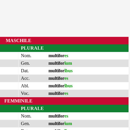
MASCHILE
PLURALE
Nom.
multifor
es
Gen.
multifor
ĭum
Dat.
multifor
ĭbus
Acc.
multifor
es
Abl.
multifor
ĭbus
Voc.
multifor
es
FEMMINILE
PLURALE
Nom.
multifor
es
Gen.
multifor
ĭum