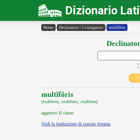
Dizionario Lat
Home
›
Declinatore / Coniugatore
›
multĭfŏris
Declinator
multĭfŏris
(multiforis, multiforis, multifore)
aggettivo II classe
Vedi la traduzione di questo lemma