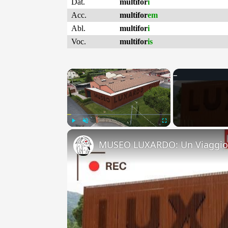
Dat.
multifor
i
Acc.
multifor
em
Abl.
multifor
i
Voc.
multifor
is
×
Play
Unmute
Fullscreen
MUSEO LUXARDO: Un Viaggio 