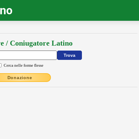
ino
e / Coniugatore Latino
Cerca nelle forme flesse
Donazione