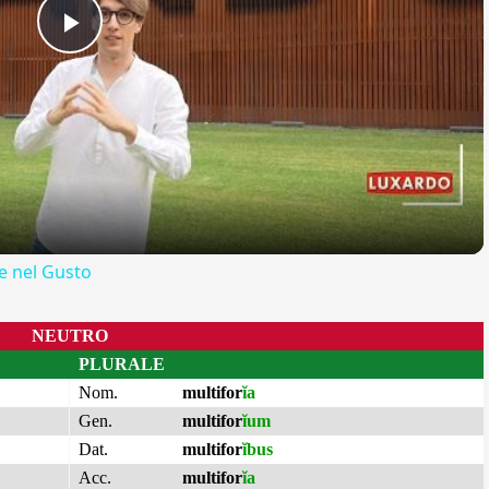
Play
Video
 nel Gusto
NEUTRO
PLURALE
Nom.
multifor
ĭa
Gen.
multifor
ĭum
Dat.
multifor
ĭbus
Acc.
multifor
ĭa