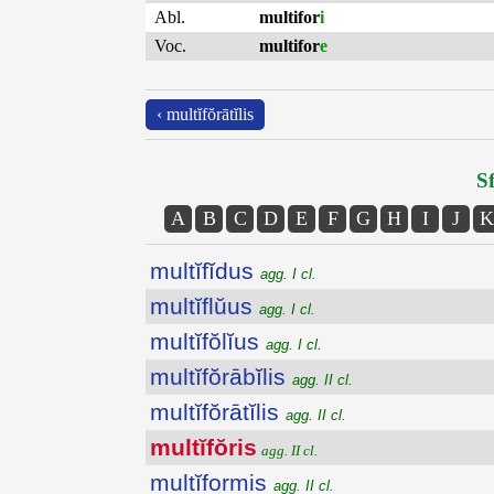
Abl.
multifor
i
Voc.
multifor
e
‹ multĭfŏrātĭlis
Sf
A
B
C
D
E
F
G
H
I
J
K
multĭfĭdus
agg. I cl.
multĭflŭus
agg. I cl.
multĭfŏlĭus
agg. I cl.
multĭfŏrābĭlis
agg. II cl.
multĭfŏrātĭlis
agg. II cl.
multĭfŏris
agg. II cl.
multĭformis
agg. II cl.