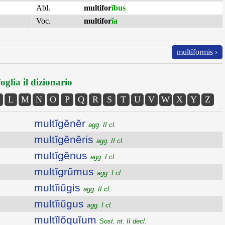
Abl.
multifor
ĭbus
Voc.
multifor
ĭa
multĭformis ›
oglia il dizionario
L
M
N
O
P
Q
R
S
T
U
V
W
X
Y
Z
multĭgĕnĕr
agg. II cl.
multĭgĕnĕris
agg. II cl.
multĭgĕnus
agg. I cl.
multĭgrūmus
agg. I cl.
multĭiŭgis
agg. II cl.
multĭiŭgus
agg. I cl.
multĭlŏquĭum
Sost. nt. II decl.