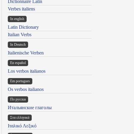
Dictionnaire Latin
Verbes italiens
In english
Latin Dictionary
Italian Verbs
In Deutsch
Italienische Verben
En español
Los verbos italianos
Em portugues
Os verbos italianos
По русски
Итальянские глаголы
Στα ελληνικά
Ιταλικό Λεξικό