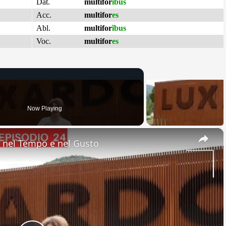
Dat.
multifor
ĭbus
Acc.
multifor
es
Abl.
multifor
ĭbus
Voc.
multifor
es
Now Playing
×
nel Tempo e nel Gusto