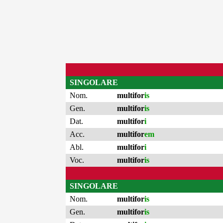
SINGOLARE
Nom.
multifor
is
Gen.
multifor
is
Dat.
multifor
i
Acc.
multifor
em
Abl.
multifor
i
Voc.
multifor
is
SINGOLARE
Nom.
multifor
is
Gen.
multifor
is