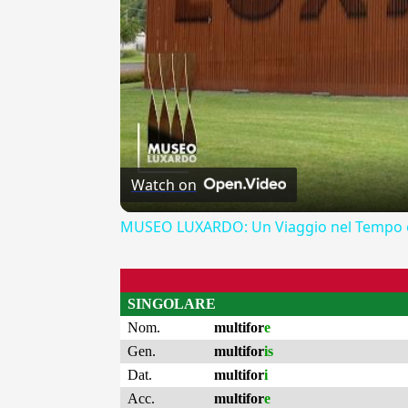
Watch on
MUSEO LUXARDO: Un Viaggio nel Tempo e
SINGOLARE
Nom.
multifor
e
Gen.
multifor
is
Dat.
multifor
i
Acc.
multifor
e