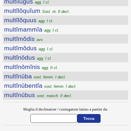
multĭiŭgus
agg. I cl.
multĭlŏquĭum
Sost. nt. II decl.
multĭlŏquus
agg. I cl.
multĭmammĭa
agg. I cl.
multĭmŏdis
avv.
multĭmŏdus
agg. I cl.
multĭnōdus
agg. I cl.
multĭnōmĭnis
agg. II cl.
multĭnūba
sost. femm. I decl.
multĭnūbentĭa
sost. femm. I decl.
multĭnūbus
sost. masch. II decl.
Sfoglia il declinatore / coniugatore latino a partire da: