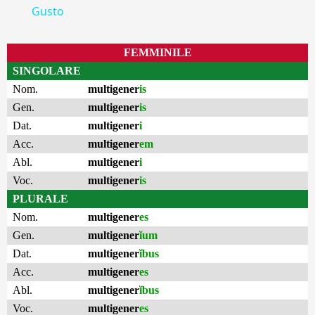
Gusto
FEMMINILE
SINGOLARE
Nom.
multigener
is
Gen.
multigener
is
Dat.
multigener
i
Acc.
multigener
em
Abl.
multigener
i
Voc.
multigener
is
PLURALE
Nom.
multigener
es
Gen.
multigener
ĭum
Dat.
multigener
ĭbus
Acc.
multigener
es
Abl.
multigener
ĭbus
Voc.
multigener
es