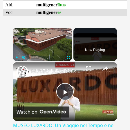
Abl.
multigener
ĭbus
Voc.
multigener
es
×
Now Playing
×
Play
Unmute
Fullscreen
MUSEO LUXARDO: Un Viaggio nel Tempo e nel Gusto
Play
Watch on
Video
MUSEO LUXARDO: Un Viaggio nel Tempo e nel