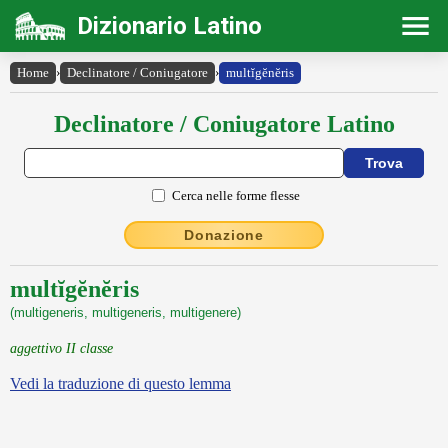
Dizionario Latino
Home
›
Declinatore / Coniugatore
›
multĭgĕnĕris
Declinatore / Coniugatore Latino
Cerca nelle forme flesse
Donazione
multĭgĕnĕris
(multigeneris, multigeneris, multigenere)
aggettivo II classe
Vedi la traduzione di questo lemma