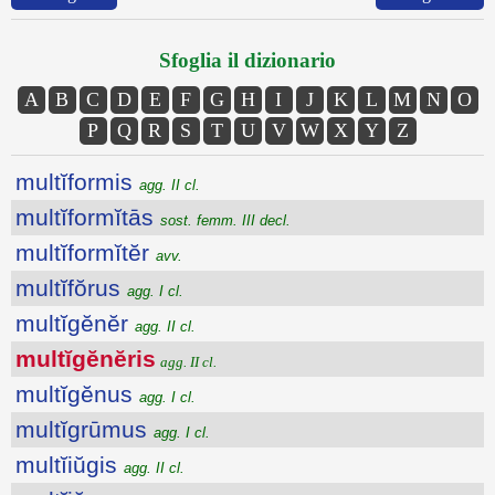
Sfoglia il dizionario
A
B
C
D
E
F
G
H
I
J
K
L
M
N
O
P
Q
R
S
T
U
V
W
X
Y
Z
multĭformis
agg. II cl.
multĭformĭtās
sost. femm. III decl.
multĭformĭtĕr
avv.
multĭfŏrus
agg. I cl.
multĭgĕnĕr
agg. II cl.
multĭgĕnĕris
agg. II cl.
multĭgĕnus
agg. I cl.
multĭgrūmus
agg. I cl.
multĭiŭgis
agg. II cl.