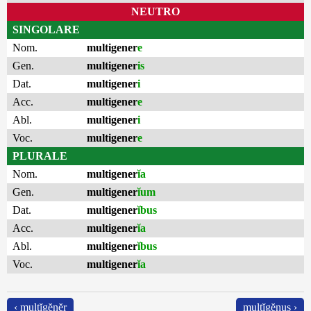
NEUTRO
SINGOLARE
Nom.
multigener
e
Gen.
multigener
is
Dat.
multigener
i
Acc.
multigener
e
Abl.
multigener
i
Voc.
multigener
e
PLURALE
Nom.
multigener
ĭa
Gen.
multigener
ĭum
Dat.
multigener
ĭbus
Acc.
multigener
ĭa
Abl.
multigener
ĭbus
Voc.
multigener
ĭa
‹ multĭgĕnĕr
multĭgĕnus ›