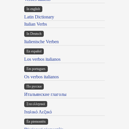
In english
Latin Dictionary
Italian Verbs
In Deutsch
Italienische Verben
En español
Los verbos italianos
Em portugues
Os verbos italianos
По русски
Итальянские глаголы
Στα ελληνικά
Ιταλικό Λεξικό
Ën piemontèis