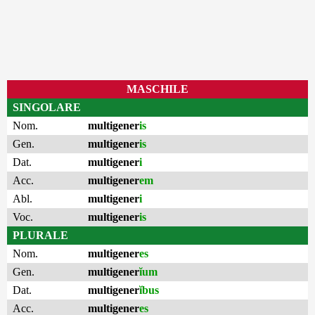
MASCHILE
SINGOLARE
Nom.
multigener
is
Gen.
multigener
is
Dat.
multigener
i
Acc.
multigener
em
Abl.
multigener
i
Voc.
multigener
is
PLURALE
Nom.
multigener
es
Gen.
multigener
ĭum
Dat.
multigener
ĭbus
Acc.
multigener
es