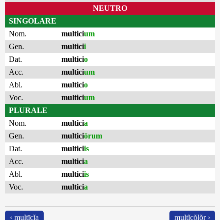
NEUTRO
SINGOLARE
Nom.
multici
um
Gen.
multici
i
Dat.
multici
o
Acc.
multici
um
Abl.
multici
o
Voc.
multici
um
PLURALE
Nom.
multici
a
Gen.
multici
ōrum
Dat.
multici
is
Acc.
multici
a
Abl.
multici
is
Voc.
multici
a
‹ multīcĭa
multĭcŏlŏr ›