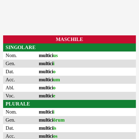
MASCHILE
SINGOLARE
Nom.
multici
us
Gen.
multici
i
Dat.
multici
o
Acc.
multici
um
Abl.
multici
o
Voc.
multici
e
PLURALE
Nom.
multici
i
Gen.
multici
ōrum
Dat.
multici
is
Acc.
multici
os