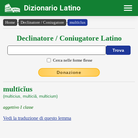
Dizionario Latino
Home
›
Declinatore / Coniugatore
›
multīcĭus
Declinatore / Coniugatore Latino
Cerca nelle forme flesse
Donazione
multīcĭus
(multicius, multiciă, multicium)
aggettivo I classe
Vedi la traduzione di questo lemma