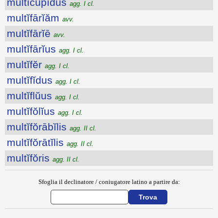
multĭcŭpĭdus
agg. I cl.
multĭfārĭăm
avv.
multĭfārĭē
avv.
multĭfārĭus
agg. I cl.
multĭfĕr
agg. I cl.
multĭfĭdus
agg. I cl.
multĭflŭus
agg. I cl.
multĭfŏlĭus
agg. I cl.
multĭfŏrābĭlis
agg. II cl.
multĭfŏrātĭlis
agg. II cl.
multĭfŏris
agg. II cl.
Sfoglia il declinatore / coniugatore latino a partire da: