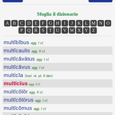
Sfoglia il dizionario
A
B
C
D
E
F
G
H
I
J
K
L
M
N
O
P
Q
R
S
T
U
V
W
X
Y
Z
multĭbĭbus
agg. I cl.
multĭcaulis
agg. II cl.
multĭcăvātus
agg. I cl.
multĭcăvus
agg. I cl.
multīcĭa
Sost. nt. pl. II decl.
multīcĭus
agg. I cl.
multĭcŏlŏr
agg. II cl.
multĭcŏlōrus
agg. I cl.
multĭcŏmus
agg. I cl.