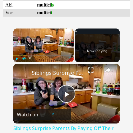
Abl.
multici
is
Voc.
multici
i
×
Now Playing
×
Play
Unmute
Fullscreen
Siblings Surprise Parents By Paying Off Their Mortgage | Happily TV
Play
Watch on
Video
Siblings Surprise Parents By Paying Off Their