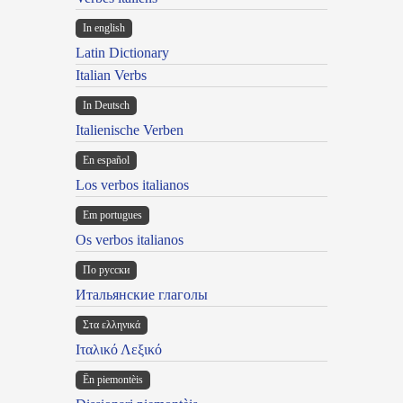
In english
Latin Dictionary
Italian Verbs
In Deutsch
Italienische Verben
En español
Los verbos italianos
Em portugues
Os verbos italianos
По русски
Итальянские глаголы
Στα ελληνικά
Ιταλικό Λεξικό
Ën piemontèis