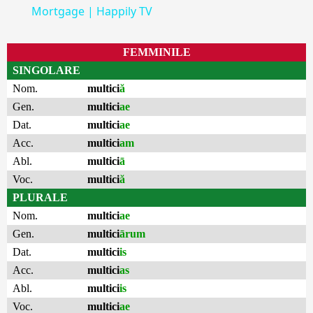
Mortgage | Happily TV
FEMMINILE
SINGOLARE
Nom.
multici
ă
Gen.
multici
ae
Dat.
multici
ae
Acc.
multici
am
Abl.
multici
ā
Voc.
multici
ă
PLURALE
Nom.
multici
ae
Gen.
multici
ārum
Dat.
multici
is
Acc.
multici
as
Abl.
multici
is
Voc.
multici
ae