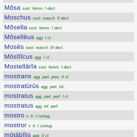
Mŏsa
sost. femm. I decl.
Moschus
sost. masch. II decl.
Mŏsella
sost. femm. I decl.
Mŏsellēus
agg. I cl.
Mosēs
sost. masch. III decl.
Mōsĭtĭcus
agg. I cl.
Mostellārĭa
sost. femm. I decl.
mostrans
agg. part. pres. II cl.
mostratūrūs
agg. part. fut.
mostratus
agg. part. perf. I cl.
mostratus
agg. inf. perf.
mostro
v. tr. I coniug.
mostror
v. tr. I coniug.
mōtābĭlis
agg. II cl.