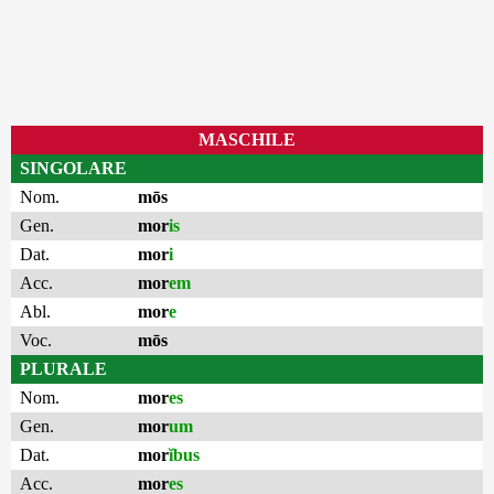
MASCHILE
SINGOLARE
Nom.
mōs
Gen.
mor
is
Dat.
mor
i
Acc.
mor
em
Abl.
mor
e
Voc.
mōs
PLURALE
Nom.
mor
es
Gen.
mor
um
Dat.
mor
ĭbus
Acc.
mor
es