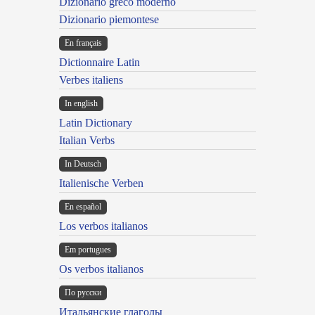
Dizionario greco moderno
Dizionario piemontese
En français
Dictionnaire Latin
Verbes italiens
In english
Latin Dictionary
Italian Verbs
In Deutsch
Italienische Verben
En español
Los verbos italianos
Em portugues
Os verbos italianos
По русски
Итальянские глаголы