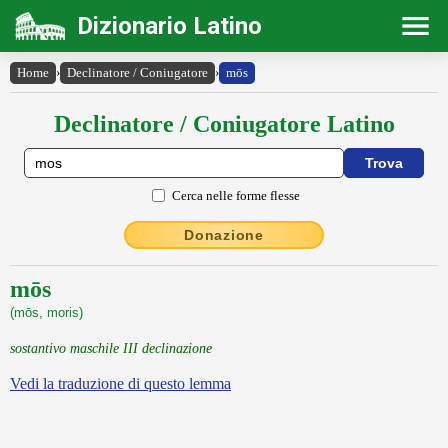
Dizionario Latino
Home
›
Declinatore / Coniugatore
›
mōs
Declinatore / Coniugatore Latino
Cerca nelle forme flesse
Donazione
mōs
(mōs, moris)
sostantivo maschile III declinazione
Vedi la traduzione di questo lemma