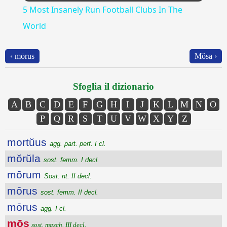
5 Most Insanely Run Football Clubs In The
World
‹ mōrus
Mŏsa ›
Sfoglia il dizionario
A
B
C
D
E
F
G
H
I
J
K
L
M
N
O
P
Q
R
S
T
U
V
W
X
Y
Z
mortŭus
agg. part. perf. I cl.
mŏrŭla
sost. femm. I decl.
mōrum
Sost. nt. II decl.
mōrus
sost. femm. II decl.
mōrus
agg. I cl.
mōs
sost. masch. III decl.