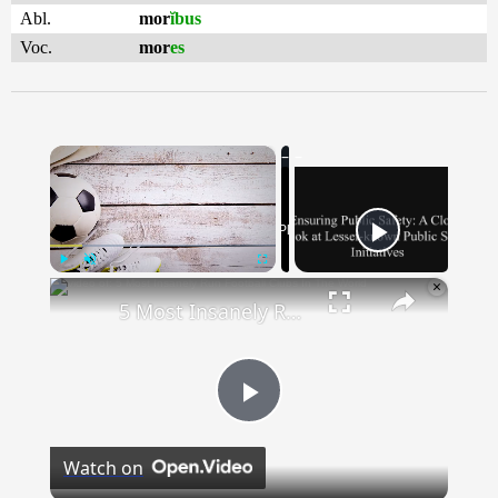
Abl.
mor
ĭbus
Voc.
mor
es
×
Now Playing
×
Play
Unmute
Fullscreen
5 Most Insanely Run Football Clubs In The World
Play
Watch on
Video