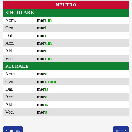
NEUTRO
SINGOLARE
Nom.
mor
um
Gen.
mor
i
Dat.
mor
o
Acc.
mor
um
Abl.
mor
o
Voc.
mor
um
PLURALE
Nom.
mor
a
Gen.
mor
ōrum
Dat.
mor
is
Acc.
mor
a
Abl.
mor
is
Voc.
mor
a
‹ mōrus
mōs ›