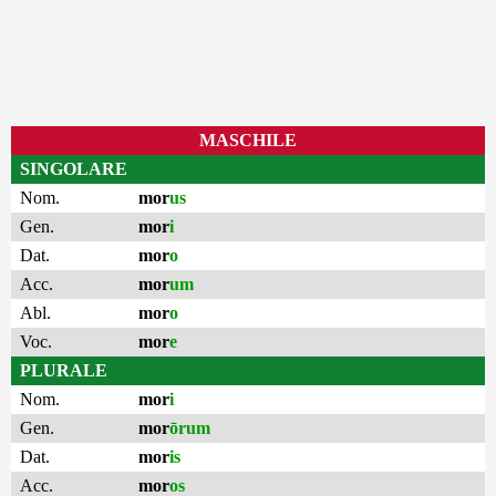
MASCHILE
SINGOLARE
Nom.
mor
us
Gen.
mor
i
Dat.
mor
o
Acc.
mor
um
Abl.
mor
o
Voc.
mor
e
PLURALE
Nom.
mor
i
Gen.
mor
ōrum
Dat.
mor
is
Acc.
mor
os