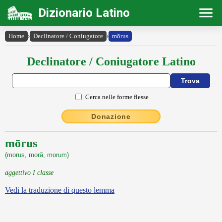
Dizionario Latino
Home
›
Declinatore / Coniugatore
›
mōrus
Declinatore / Coniugatore Latino
Cerca nelle forme flesse
Donazione
mōrus
(morus, moră, morum)
aggettivo I classe
Vedi la traduzione di questo lemma