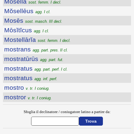
Mŏsella
sost. femm. I decl.
Mŏsellēus
agg. I cl.
Mosēs
sost. masch. III decl.
Mōsĭtĭcus
agg. I cl.
Mostellārĭa
sost. femm. I decl.
mostrans
agg. part. pres. II cl.
mostratūrūs
agg. part. fut.
mostratus
agg. part. perf. I cl.
mostratus
agg. inf. perf.
mostro
v. tr. I coniug.
mostror
v. tr. I coniug.
Sfoglia il declinatore / coniugatore latino a partire da: