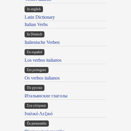
In english
Latin Dictionary
Italian Verbs
In Deutsch
Italienische Verben
En español
Los verbos italianos
Em portugues
Os verbos italianos
По русски
Итальянские глаголы
Στα ελληνικά
Ιταλικό Λεξικό
Ën piemontèis