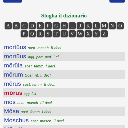
Sfoglia il dizionario
A
B
C
D
E
F
G
H
I
J
K
L
M
N
O
P
Q
R
S
T
U
V
W
X
Y
Z
mortŭus
sost. masch. II decl.
mortŭus
agg. part. perf. I cl.
mŏrŭla
sost. femm. I decl.
mōrum
Sost. nt. II decl.
mōrus
sost. femm. II decl.
mōrus
agg. I cl.
mōs
sost. masch. III decl.
Mŏsa
sost. femm. I decl.
Moschus
sost. masch. II decl.