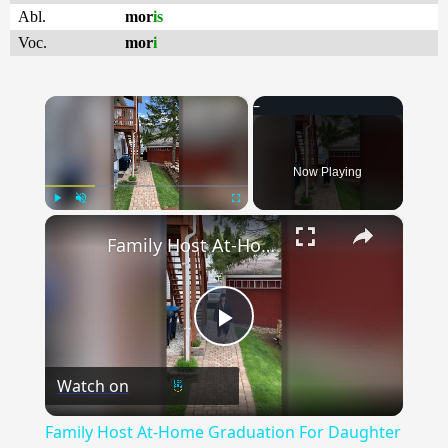
Abl.
mor
is
Voc.
mor
i
×
Now Playing
×
Play
Unmute
Fullscreen
Family Host At-Home Graduation For Daughter | Happily TV
Play
Watch on
Video
Family Host At-Home Graduation For Daughter