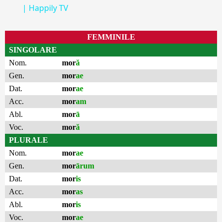
| Happily TV
FEMMINILE
SINGOLARE
Nom.
mor
ă
Gen.
mor
ae
Dat.
mor
ae
Acc.
mor
am
Abl.
mor
ā
Voc.
mor
ă
PLURALE
Nom.
mor
ae
Gen.
mor
ārum
Dat.
mor
is
Acc.
mor
as
Abl.
mor
is
Voc.
mor
ae