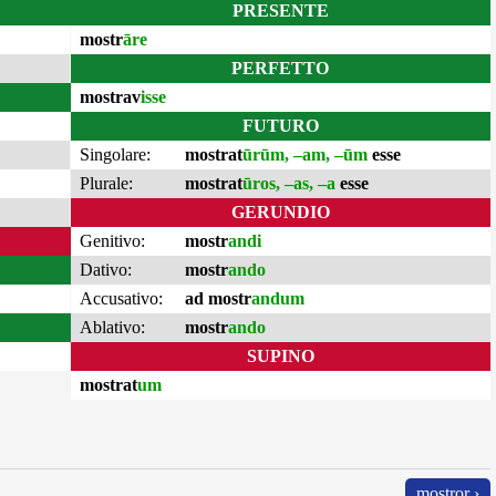
PRESENTE
mostr
āre
PERFETTO
mostrav
isse
FUTURO
Singolare:
mostrat
ūrūm, –am, –ūm
esse
Plurale:
mostrat
ūros, –as, –a
esse
GERUNDIO
Genitivo:
mostr
andi
Dativo:
mostr
ando
Accusativo:
ad mostr
andum
Ablativo:
mostr
ando
SUPINO
mostrat
um
mostror ›