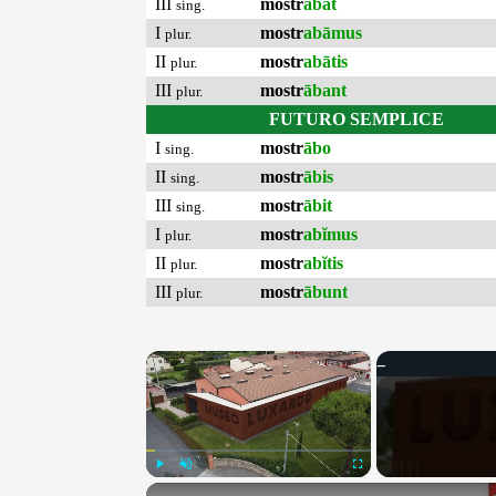
III
mostr
ābat
sing.
I
mostr
abāmus
plur.
II
mostr
abātis
plur.
III
mostr
ābant
plur.
FUTURO SEMPLICE
I
mostr
ābo
sing.
II
mostr
ābis
sing.
III
mostr
ābit
sing.
I
mostr
abĭmus
plur.
II
mostr
abĭtis
plur.
III
mostr
ābunt
plur.
×
Play
Unmute
Fullscreen