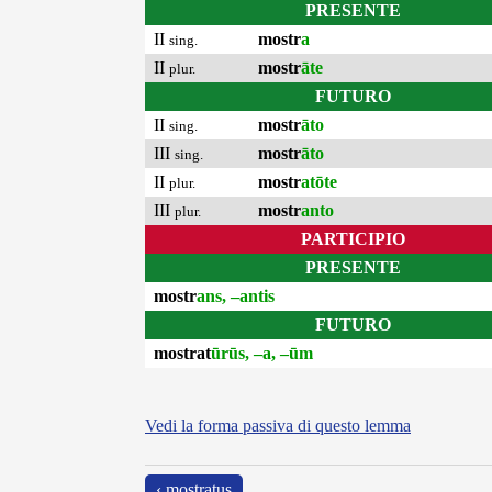
PRESENTE
II
mostr
a
sing.
II
mostr
āte
plur.
FUTURO
II
mostr
āto
sing.
III
mostr
āto
sing.
II
mostr
atōte
plur.
III
mostr
anto
plur.
PARTICIPIO
PRESENTE
mostr
ans, –antis
FUTURO
mostrat
ūrūs, –a, –ūm
Vedi la forma passiva di questo lemma
‹ mostratus