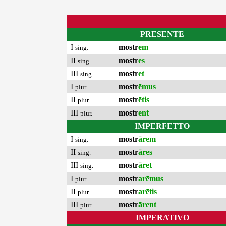
PRESENTE
I
mostr
em
sing.
II
mostr
es
sing.
III
mostr
et
sing.
I
mostr
ēmus
plur.
II
mostr
ētis
plur.
III
mostr
ent
plur.
IMPERFETTO
I
mostr
ārem
sing.
II
mostr
āres
sing.
III
mostr
āret
sing.
I
mostr
arēmus
plur.
II
mostr
arētis
plur.
III
mostr
ārent
plur.
IMPERATIVO