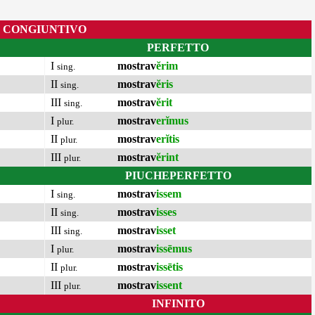
CONGIUNTIVO
PERFETTO
I
mostrav
ĕrim
sing.
II
mostrav
ĕris
sing.
III
mostrav
ĕrit
sing.
I
mostrav
erĭmus
plur.
II
mostrav
erĭtis
plur.
III
mostrav
ĕrint
plur.
PIUCHEPERFETTO
I
mostrav
issem
sing.
II
mostrav
isses
sing.
III
mostrav
isset
sing.
I
mostrav
issēmus
plur.
II
mostrav
issētis
plur.
III
mostrav
issent
plur.
INFINITO