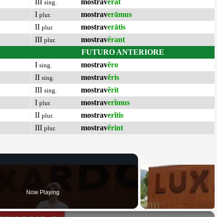
III
mostrav
ĕrat
sing.
I
mostrav
erāmus
plur.
II
mostrav
erātis
plur.
III
mostrav
ĕrant
plur.
FUTURO ANTERIORE
I
mostrav
ĕro
sing.
II
mostrav
ĕris
sing.
III
mostrav
ĕrit
sing.
I
mostrav
erĭmus
plur.
II
mostrav
erĭtis
plur.
III
mostrav
ĕrint
plur.
Now Playing
×