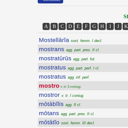
Sf
A
B
C
D
E
F
G
H
I
J
K
Mostellārĭa
sost. femm. I decl.
mostrans
agg. part. pres. II cl.
mostratūrūs
agg. part. fut.
mostratus
agg. part. perf. I cl.
mostratus
agg. inf. perf.
mostro
v. tr. I coniug.
mostror
v. tr. I coniug.
mōtābĭlis
agg. II cl.
mōtans
agg. part. pres. II cl.
mōtātĭo
sost. femm. III decl.