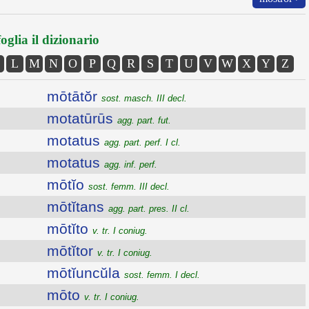
oglia il dizionario
L
M
N
O
P
Q
R
S
T
U
V
W
X
Y
Z
mōtātŏr
sost. masch. III decl.
motatūrūs
agg. part. fut.
motatus
agg. part. perf. I cl.
motatus
agg. inf. perf.
mōtĭo
sost. femm. III decl.
mōtĭtans
agg. part. pres. II cl.
mōtĭto
v. tr. I coniug.
mōtĭtor
v. tr. I coniug.
mōtĭuncŭla
sost. femm. I decl.
mōto
v. tr. I coniug.