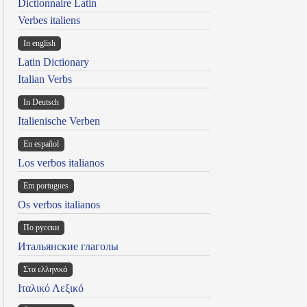
Dictionnaire Latin
Verbes italiens
In english
Latin Dictionary
Italian Verbs
In Deutsch
Italienische Verben
En español
Los verbos italianos
Em portugues
Os verbos italianos
По русски
Итальянские глаголы
Στα ελληνικά
Ιταλικό Λεξικό