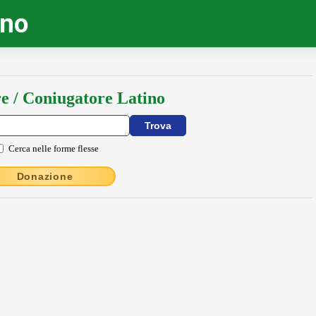
ino
e / Coniugatore Latino
Cerca nelle forme flesse
Donazione