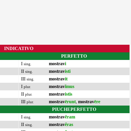
INDICATIVO
PERFETTO
I
mostrav
i
sing.
II
mostrav
isti
sing.
III
mostrav
it
sing.
I
mostrav
ĭmus
plur.
II
mostrav
istis
plur.
III
mostrav
ērunt
,
mostrav
ēre
plur.
PIUCHEPERFETTO
I
mostrav
ĕram
sing.
II
mostrav
ĕras
sing.