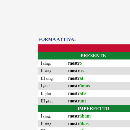
FORMA ATTIVA:
PRESENTE
I
mostr
o
sing.
II
mostr
as
sing.
III
mostr
at
sing.
I
mostr
āmus
plur.
II
mostr
ātis
plur.
III
mostr
ant
plur.
IMPERFETTO
I
mostr
ābam
sing.
II
mostr
ābas
sing.