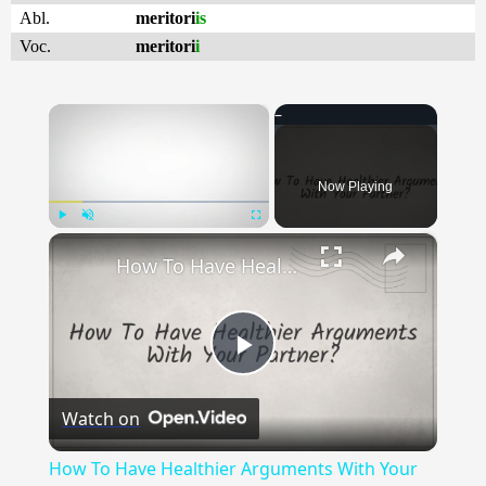
Abl.
meritori
is
Voc.
meritori
i
×
Now Playing
×
Play
Unmute
Fullscreen
How To Have Healthier Arguments With Your Partner
Play
Watch on
Video
How To Have Healthier Arguments With Your