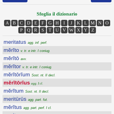
Sfoglia il dizionario
A
B
C
D
E
F
G
H
I
J
K
L
M
N
O
P
Q
R
S
T
U
V
W
X
Y
Z
meritatus
agg. inf. perf.
mĕrĭto
v. tr. e intr. I coniug.
mĕrĭtō
avv.
mĕrĭtor
v. tr. e intr. I coniug.
mĕrĭtōrĭum
Sost. nt. II decl.
mĕrĭtōrĭus
agg. I cl.
mĕrĭtum
Sost. nt. II decl.
meritūrūs
agg. part. fut.
mĕrĭtus
agg. part. perf. I cl.