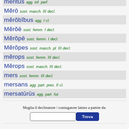
meritus
agg. inf. perf.
Mĕrō
sost. masch. III decl.
mĕrŏbĭbus
agg. I cl.
Mĕrŏē
sost. femm. I decl.
Mĕrŏpē
sost. femm. I decl.
Mĕrŏpes
sost. masch. pl. III decl.
mĕrops
sost. femm. III decl.
Mĕrops
sost. masch. III decl.
mers
sost. femm. III decl.
mersans
agg. part. pres. II cl.
mersatūrūs
agg. part. fut.
Sfoglia il declinatore / coniugatore latino a partire da: