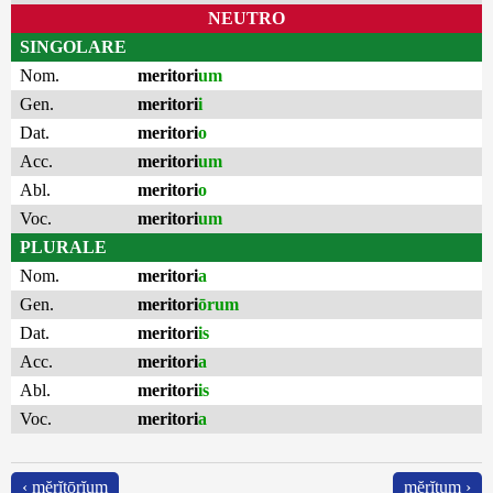
NEUTRO
SINGOLARE
Nom.
meritori
um
Gen.
meritori
i
Dat.
meritori
o
Acc.
meritori
um
Abl.
meritori
o
Voc.
meritori
um
PLURALE
Nom.
meritori
a
Gen.
meritori
ōrum
Dat.
meritori
is
Acc.
meritori
a
Abl.
meritori
is
Voc.
meritori
a
‹ mĕrĭtōrĭum
mĕrĭtum ›