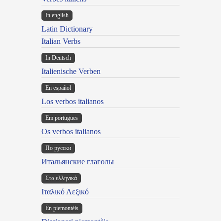
In english
Latin Dictionary
Italian Verbs
In Deutsch
Italienische Verben
En español
Los verbos italianos
Em portugues
Os verbos italianos
По русски
Итальянские глаголы
Στα ελληνικά
Ιταλικό Λεξικό
Ën piemontèis