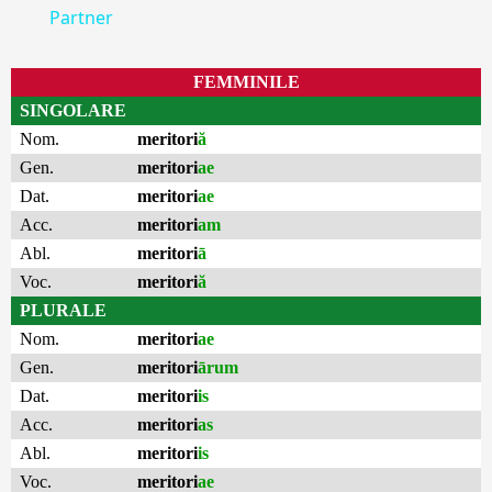
Partner
FEMMINILE
SINGOLARE
Nom.
meritori
ă
Gen.
meritori
ae
Dat.
meritori
ae
Acc.
meritori
am
Abl.
meritori
ā
Voc.
meritori
ă
PLURALE
Nom.
meritori
ae
Gen.
meritori
ārum
Dat.
meritori
is
Acc.
meritori
as
Abl.
meritori
is
Voc.
meritori
ae