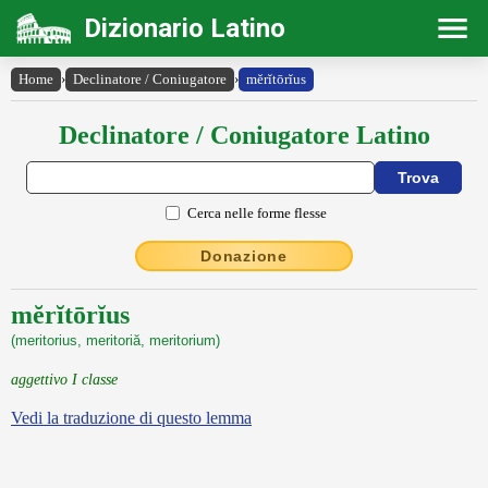
Dizionario Latino
Home
›
Declinatore / Coniugatore
›
mĕrĭtōrĭus
Declinatore / Coniugatore Latino
Cerca nelle forme flesse
Donazione
mĕrĭtōrĭus
(meritorius, meritoriă, meritorium)
aggettivo I classe
Vedi la traduzione di questo lemma