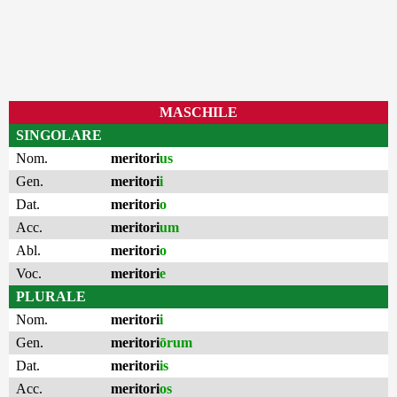
MASCHILE
SINGOLARE
Nom.
meritori
us
Gen.
meritori
i
Dat.
meritori
o
Acc.
meritori
um
Abl.
meritori
o
Voc.
meritori
e
PLURALE
Nom.
meritori
i
Gen.
meritori
ōrum
Dat.
meritori
is
Acc.
meritori
os