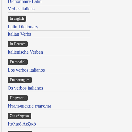
Dictionnaire Latin
Verbes italiens
In english
Latin Dictionary
Italian Verbs
In Deutsch
Italienische Verben
En español
Los verbos italianos
Em portugues
Os verbos italianos
По русски
Итальянские глаголы
Στα ελληνικά
Ιταλικό Λεξικό