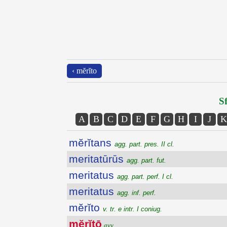
‹ mĕrĭto
Sf
A
B
C
D
E
F
G
H
I
J
K
mĕrĭtans
agg. part. pres. II cl.
meritatūrūs
agg. part. fut.
meritatus
agg. part. perf. I cl.
meritatus
agg. inf. perf.
mĕrĭto
v. tr. e intr. I coniug.
mĕrĭtō
avv.