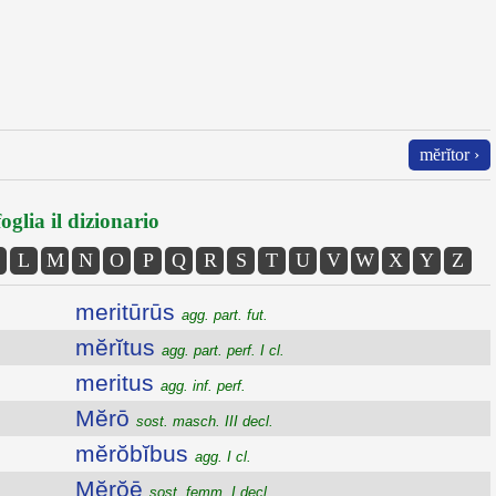
mĕrĭtor ›
oglia il dizionario
L
M
N
O
P
Q
R
S
T
U
V
W
X
Y
Z
meritūrūs
agg. part. fut.
mĕrĭtus
agg. part. perf. I cl.
meritus
agg. inf. perf.
Mĕrō
sost. masch. III decl.
mĕrŏbĭbus
agg. I cl.
Mĕrŏē
sost. femm. I decl.