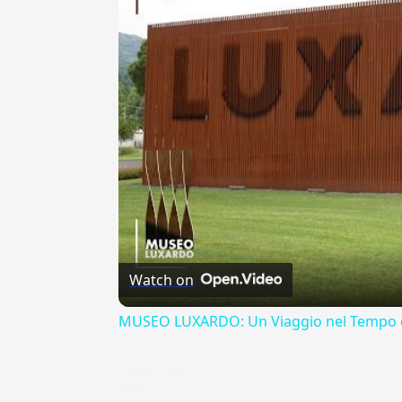
Watch on
MUSEO LUXARDO: Un Viaggio nel Tempo e
{{ID:MERITO200}}
---CACHE---