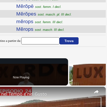
Mĕrŏpē
sost. femm. I decl.
Mĕrŏpes
sost. masch. pl. III decl.
mĕrops
sost. femm. III decl.
Mĕrops
sost. masch. III decl.
tino a partire da:
Now Playing
×
nel Tempo e nel Gusto