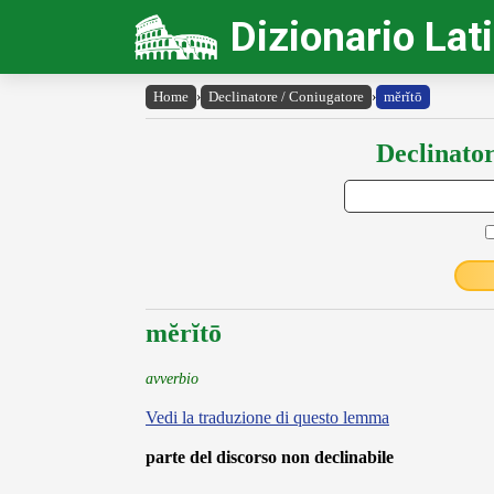
Dizionario Lat
Home
›
Declinatore / Coniugatore
›
mĕrĭtō
Declinator
mĕrĭtō
avverbio
Vedi la traduzione di questo lemma
parte del discorso non declinabile