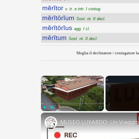
mĕrĭtor
v. tr. e intr. I coniug.
mĕrĭtōrĭum
Sost. nt. II decl.
mĕrĭtōrĭus
agg. I cl.
mĕrĭtum
Sost. nt. II decl.
Sfoglia il declinatore / coniugatore la
×
Play
Unmute
Fullscreen
MUSEO LUXARDO: Un Viaggio 