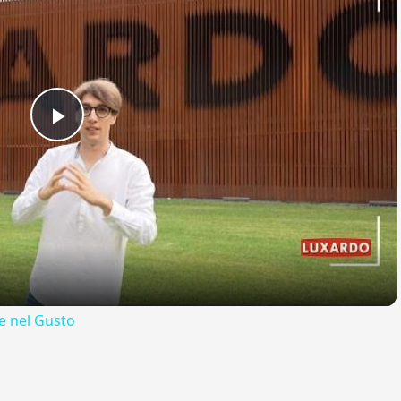
Play
Video
 nel Gusto