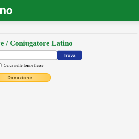
ino
e / Coniugatore Latino
Cerca nelle forme flesse
Donazione