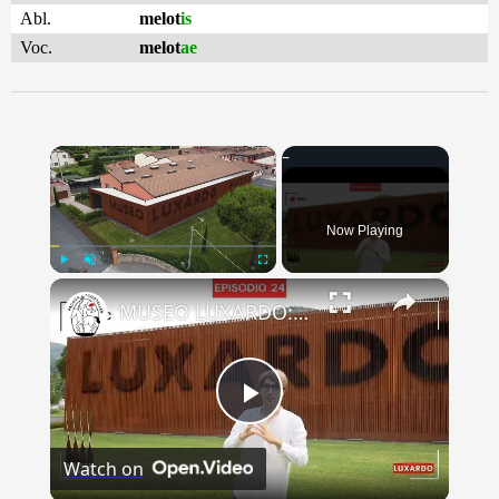
Abl.
melot
is
Voc.
melot
ae
×
Now Playing
×
Play
Unmute
Fullscreen
MUSEO LUXARDO: Un Viaggio nel Tempo e nel Gusto
Play
Watch on
Video