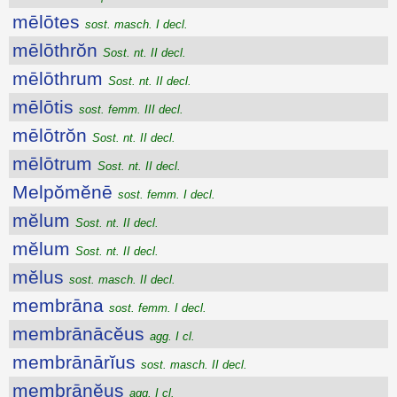
mēlōtes
sost. masch. I decl.
mēlōthrŏn
Sost. nt. II decl.
mēlōthrum
Sost. nt. II decl.
mēlōtis
sost. femm. III decl.
mēlōtrŏn
Sost. nt. II decl.
mēlōtrum
Sost. nt. II decl.
Melpŏmĕnē
sost. femm. I decl.
mĕlum
Sost. nt. II decl.
mĕlum
Sost. nt. II decl.
mĕlus
sost. masch. II decl.
membrāna
sost. femm. I decl.
membrānācĕus
agg. I cl.
membrānārĭus
sost. masch. II decl.
membrānĕus
agg. I cl.