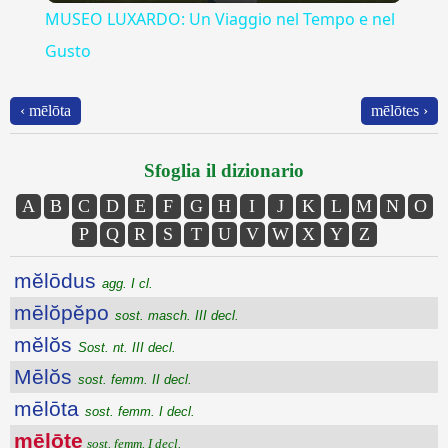
MUSEO LUXARDO: Un Viaggio nel Tempo e nel
Gusto
‹ mēlōta
mēlōtes ›
Sfoglia il dizionario
A
B
C
D
E
F
G
H
I
J
K
L
M
N
O
P
Q
R
S
T
U
V
W
X
Y
Z
mĕlōdus
agg. I cl.
mēlŏpĕpo
sost. masch. III decl.
mĕlŏs
Sost. nt. III decl.
Mēlŏs
sost. femm. II decl.
mēlōta
sost. femm. I decl.
mēlōte
sost. femm. I decl.