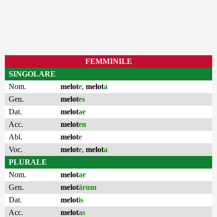
FEMMINILE
SINGOLARE
Nom.
melot
e
,
melot
a
Gen.
melot
es
Dat.
melot
ae
Acc.
melot
en
Abl.
melot
e
Voc.
melot
e
,
melot
a
PLURALE
Nom.
melot
ae
Gen.
melot
ārum
Dat.
melot
is
Acc.
melot
as