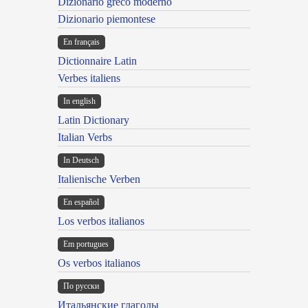
Dizionario greco moderno
Dizionario piemontese
En français
Dictionnaire Latin
Verbes italiens
In english
Latin Dictionary
Italian Verbs
In Deutsch
Italienische Verben
En español
Los verbos italianos
Em portugues
Os verbos italianos
По русски
Итальянские глаголы