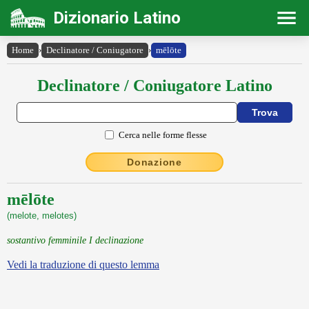
Dizionario Latino
Home
›
Declinatore / Coniugatore
›
mēlōte
Declinatore / Coniugatore Latino
Cerca nelle forme flesse
Donazione
mēlōte
(melote, melotes)
sostantivo femminile I declinazione
Vedi la traduzione di questo lemma