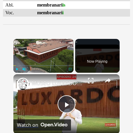
Abl.
membranari
is
Voc.
membranari
i
×
Now Playing
×
Play
Unmute
Fullscreen
MUSEO LUXARDO: Un Viaggio nel Tempo e nel Gusto
Play
Watch on
Video