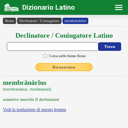
Dizionario Latino
Home
›
Declinatore / Coniugatore
›
membrānārĭus
Declinatore / Coniugatore Latino
Cerca nelle forme flesse
Donazione
membrānārĭus
(membranarius, membranarii)
sostantivo maschile II declinazione
Vedi la traduzione di questo lemma