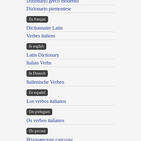
Dizionario greco moderno
Dizionario piemontese
En français
Dictionnaire Latin
Verbes italiens
In english
Latin Dictionary
Italian Verbs
In Deutsch
Italienische Verben
En español
Los verbos italianos
Em portugues
Os verbos italianos
По русски
Итальянские глаголы