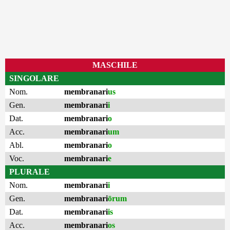
MASCHILE
SINGOLARE
Nom.
membranari
us
Gen.
membranari
i
Dat.
membranari
o
Acc.
membranari
um
Abl.
membranari
o
Voc.
membranari
e
PLURALE
Nom.
membranari
i
Gen.
membranari
ōrum
Dat.
membranari
is
Acc.
membranari
os