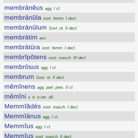
membrānĕus
agg. I cl.
membrānŭla
sost. femm. I decl.
membrānŭlum
Sost. nt. II decl.
membrātim
avv.
membrātūra
sost. femm. I decl.
membrĭpŏtens
sost. masch. III decl.
membrōsus
agg. I cl.
membrum
Sost. nt. II decl.
mĕmĭnens
agg. part. pres. II cl.
mĕmĭni
v. tr. e intr. dif.
Memmĭădēs
sost. masch. I decl.
Memmĭānus
agg. I cl.
Memmĭus
agg. I cl.
Memmĭus
sost. masch. II decl.