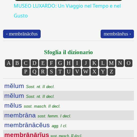
MUSEO LUXARDO: Un Viaggio nel Tempo e nel
Gusto
‹ membrānācĕus
membrānĕus ›
Sfoglia il dizionario
A
B
C
D
E
F
G
H
I
J
K
L
M
N
O
P
Q
R
S
T
U
V
W
X
Y
Z
mĕlum
Sost. nt. II decl.
mĕlum
Sost. nt. II decl.
mĕlus
sost. masch. II decl.
membrāna
sost. femm. I decl.
membrānācĕus
agg. I cl.
membrānārĭus
sost. masch. II decl.