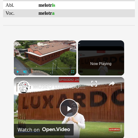
Abl.
melotr
is
Voc.
melotr
a
×
Now Playing
×
Play
Unmute
Fullscreen
MUSEO LUXARDO: Un Viaggio nel Tempo e nel Gusto
Play
Watch on
Video