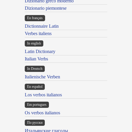
Dizionario greco moderno
Dizionario piemontese
En français
Dictionnaire Latin
Verbes italiens
In english
Latin Dictionary
Italian Verbs
In Deutsch
Italienische Verben
En español
Los verbos italianos
Em portugues
Os verbos italianos
По русски
Итальянские глаголы