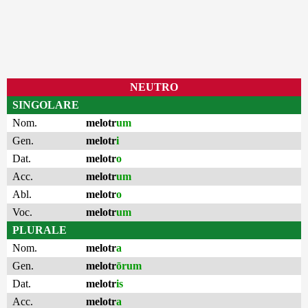
NEUTRO
SINGOLARE
Nom.
melotr
um
Gen.
melotr
i
Dat.
melotr
o
Acc.
melotr
um
Abl.
melotr
o
Voc.
melotr
um
PLURALE
Nom.
melotr
a
Gen.
melotr
ōrum
Dat.
melotr
is
Acc.
melotr
a