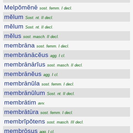
Melpŏmĕnē
sost. femm. I decl.
mĕlum
Sost. nt. II decl.
mĕlum
Sost. nt. II decl.
mĕlus
sost. masch. II decl.
membrāna
sost. femm. I decl.
membrānācĕus
agg. I cl.
membrānārĭus
sost. masch. II decl.
membrānĕus
agg. I cl.
membrānŭla
sost. femm. I decl.
membrānŭlum
Sost. nt. II decl.
membrātim
avv.
membrātūra
sost. femm. I decl.
membrĭpŏtens
sost. masch. III decl.
membrōsus
agg. I cl.