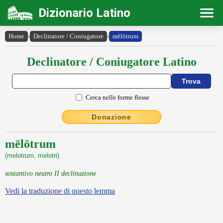
Dizionario Latino
Home
›
Declinatore / Coniugatore
›
mēlōtrum
Declinatore / Coniugatore Latino
Cerca nelle forme flesse
Donazione
mēlōtrum
(melotrum, melotri)
sostantivo neutro II declinazione
Vedi la traduzione di questo lemma