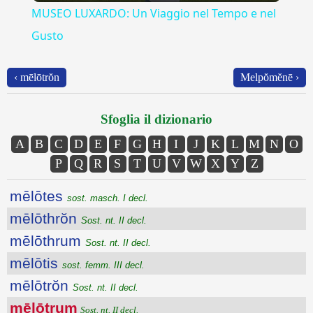
MUSEO LUXARDO: Un Viaggio nel Tempo e nel
Gusto
‹ mēlōtrŏn
Melpŏmĕnē ›
Sfoglia il dizionario
A
B
C
D
E
F
G
H
I
J
K
L
M
N
O
P
Q
R
S
T
U
V
W
X
Y
Z
mēlōtes
sost. masch. I decl.
mēlōthrŏn
Sost. nt. II decl.
mēlōthrum
Sost. nt. II decl.
mēlōtis
sost. femm. III decl.
mēlōtrŏn
Sost. nt. II decl.
mēlōtrum
Sost. nt. II decl.