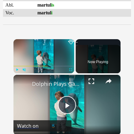
Abl.
martul
is
Voc.
martul
i
×
Now Playing
×
Play
Unmute
Fullscreen
Dolphin Plays Game With Kid | Happily TV
Play
Watch on
Video