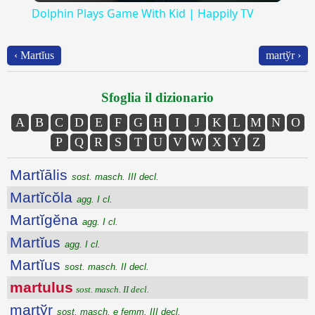
Dolphin Plays Game With Kid | Happily TV
‹ Martĭus
martўr ›
Sfoglia il dizionario
A
B
C
D
E
F
G
H
I
J
K
L
M
N
O
P
Q
R
S
T
U
V
W
X
Y
Z
Martĭālis
sost. masch. III decl.
Martĭcŏla
agg. I cl.
Martĭgĕna
agg. I cl.
Martĭus
agg. I cl.
Martĭus
sost. masch. II decl.
martulus
sost. masch. II decl.
martўr
sost. masch. e femm. III decl.