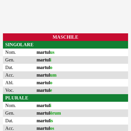
MASCHILE
SINGOLARE
Nom.
martul
us
Gen.
martul
i
Dat.
martul
o
Acc.
martul
um
Abl.
martul
o
Voc.
martul
e
PLURALE
Nom.
martul
i
Gen.
martul
ōrum
Dat.
martul
is
Acc.
martul
os