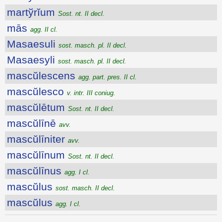
martўrĭum
Sost. nt. II decl.
mās
agg. II cl.
Masaesuli
sost. masch. pl. II decl.
Masaesyli
sost. masch. pl. II decl.
mascŭlescens
agg. part. pres. II cl.
mascŭlesco
v. intr. III coniug.
mascŭlētum
Sost. nt. II decl.
mascŭlīnē
avv.
mascŭlīniter
avv.
mascŭlīnum
Sost. nt. II decl.
mascŭlīnus
agg. I cl.
mascŭlus
sost. masch. II decl.
mascŭlus
agg. I cl.