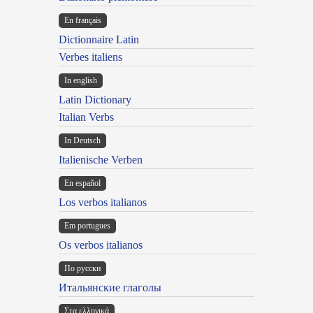
En français
Dictionnaire Latin
Verbes italiens
In english
Latin Dictionary
Italian Verbs
In Deutsch
Italienische Verben
En español
Los verbos italianos
Em portugues
Os verbos italianos
По русски
Итальянские глаголы
Στα ελληνικά