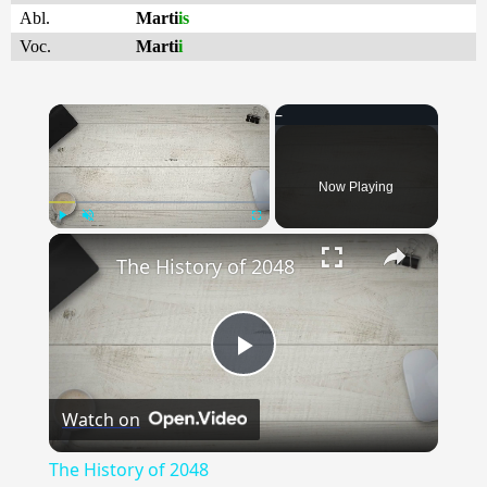
Abl.
Marti
is
Voc.
Marti
i
×
Now Playing
×
Play
Unmute
Fullscreen
The History of 2048
Play
Watch on
Video
The History of 2048