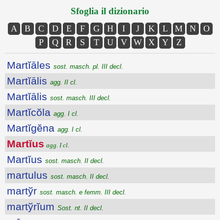
Sfoglia il dizionario
A
B
C
D
E
F
G
H
I
J
K
L
M
N
O
P
Q
R
S
T
U
V
W
X
Y
Z
Martĭāles
sost. masch. pl. III decl.
Martĭālis
agg. II cl.
Martĭālis
sost. masch. III decl.
Martĭcŏla
agg. I cl.
Martĭgĕna
agg. I cl.
Martĭus
agg. I cl.
Martĭus
sost. masch. II decl.
martulus
sost. masch. II decl.
martўr
sost. masch. e femm. III decl.
martўrĭum
Sost. nt. II decl.