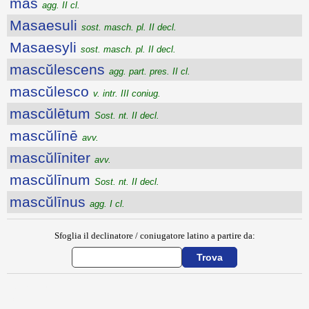
mās
agg. II cl.
Masaesuli
sost. masch. pl. II decl.
Masaesyli
sost. masch. pl. II decl.
mascŭlescens
agg. part. pres. II cl.
mascŭlesco
v. intr. III coniug.
mascŭlētum
Sost. nt. II decl.
mascŭlīnē
avv.
mascŭlīniter
avv.
mascŭlīnum
Sost. nt. II decl.
mascŭlīnus
agg. I cl.
Sfoglia il declinatore / coniugatore latino a partire da:
{{ID:MARTIUS100}}
---CACHE---