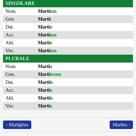
SINGOLARE
Nom.
Marti
um
Gen.
Marti
i
Dat.
Marti
o
Acc.
Marti
um
Abl.
Marti
o
Voc.
Marti
um
PLURALE
Nom.
Marti
a
Gen.
Marti
ōrum
Dat.
Marti
is
Acc.
Marti
a
Abl.
Marti
is
Voc.
Marti
a
‹ Martĭgĕna
Martĭus ›