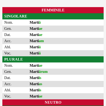
FEMMINILE
SINGOLARE
Nom.
Marti
ă
Gen.
Marti
ae
Dat.
Marti
ae
Acc.
Marti
am
Abl.
Marti
ā
Voc.
Marti
ă
PLURALE
Nom.
Marti
ae
Gen.
Marti
ārum
Dat.
Marti
is
Acc.
Marti
as
Abl.
Marti
is
Voc.
Marti
ae
NEUTRO