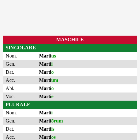
MASCHILE
SINGOLARE
Nom.
Marti
us
Gen.
Marti
i
Dat.
Marti
o
Acc.
Marti
um
Abl.
Marti
o
Voc.
Marti
e
PLURALE
Nom.
Marti
i
Gen.
Marti
ōrum
Dat.
Marti
is
Acc.
Marti
os