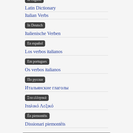
Latin Dictionary
Italian Verbs
In Deutsch
Italienische Verben
En español
Los verbos italianos
Em portugues
Os verbos italianos
По русски
Итальянские глаголы
Στα ελληνικά
Ιταλικό Λεξικό
Ën piemontèis
Dissionari piemontèis