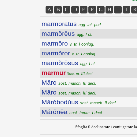
A
B
C
D
E
F
G
H
I
J
K
marmoratus
agg. inf. perf.
marmŏrĕus
agg. I cl.
marmŏro
v. tr. I coniug.
marmŏror
v. tr. I coniug.
marmŏrōsus
agg. I cl.
marmur
Sost. nt. III decl.
Măro
sost. masch. III decl.
Măro
sost. masch. III decl.
Mărŏbōdŭus
sost. masch. II decl.
Mărōnēa
sost. femm. I decl.
Sfoglia il declinatore / coniugatore la