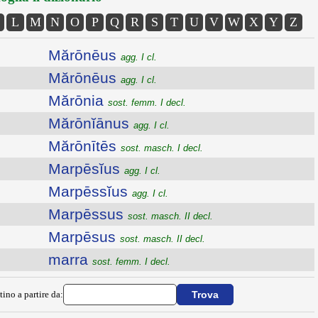
L
M
N
O
P
Q
R
S
T
U
V
W
X
Y
Z
Mărōnēus
agg. I cl.
Mărōnēus
agg. I cl.
Mărōnia
sost. femm. I decl.
Mărōnĭānus
agg. I cl.
Mărōnītēs
sost. masch. I decl.
Marpēsĭus
agg. I cl.
Marpēssĭus
agg. I cl.
Marpēssus
sost. masch. II decl.
Marpēsus
sost. masch. II decl.
marra
sost. femm. I decl.
tino a partire da: