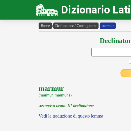
Dizionario Lat
Home
›
Declinatore / Coniugatore
›
marmur
Declinator
marmur
(marmur, marmuris)
sostantivo neutro III declinazione
Vedi la traduzione di questo lemma