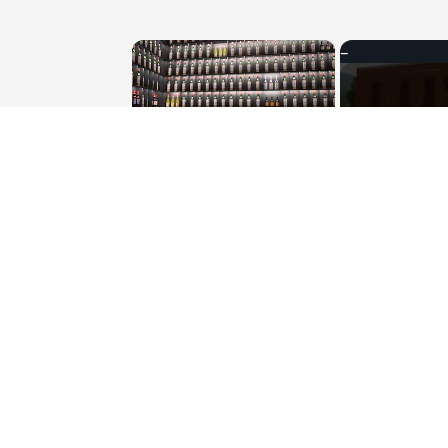
×
Unmute
MUSEO LUXARDO: Un Viaggio 