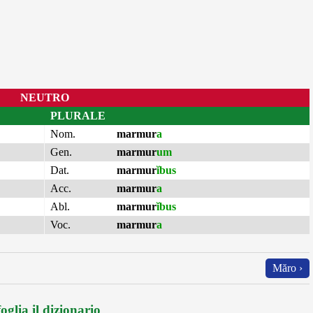
NEUTRO
PLURALE
Nom.
marmur
a
Gen.
marmur
um
Dat.
marmur
ĭbus
Acc.
marmur
a
Abl.
marmur
ĭbus
Voc.
marmur
a
Măro ›
oglia il dizionario