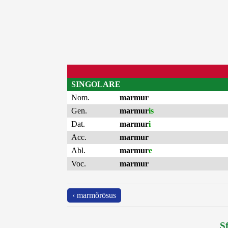
SINGOLARE
Nom.
marmur
Gen.
marmur
is
Dat.
marmur
i
Acc.
marmur
Abl.
marmur
e
Voc.
marmur
‹ marmŏrōsus
Sf