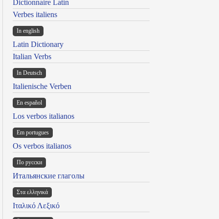
Dictionnaire Latin
Verbes italiens
In english
Latin Dictionary
Italian Verbs
In Deutsch
Italienische Verben
En español
Los verbos italianos
Em portugues
Os verbos italianos
По русски
Итальянские глаголы
Στα ελληνικά
Ιταλικό Λεξικό