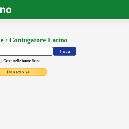
ino
e / Coniugatore Latino
Cerca nelle forme flesse
Donazione