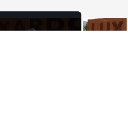
Now Playing
×
nel Tempo e nel Gusto
Play